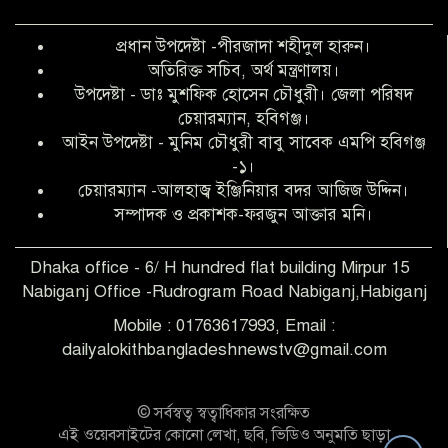
অনিয়ম ও জালিয়াতির আশ্রয় নিয়ে মেয়েকে
বৃত্তি পরীক্ষার সুযোগ করে দিলেন প্রধান শিক্ষক
প্রধান উপদেষ্টা -পীরজাদা শহীদুল হারুন।
ফারুক মাস্টার
অতিরিক্ত সচিব, অর্থ মন্ত্রণালয়।
উপদেষ্টা - ডাঃ মুশফিক হোসেন চৌধুরী। জেলা পরিষদ
আব্দুল হক তালুকদার ফাউন্ডেশন মানবতার
চেয়ারম্যান, হবিগঞ্জ।
শিকড় ছুঁই ছুঁই,ফরজুন আক্তার মনি
আইন উপদেষ্টা - মুনিম চৌধুরী বাবু সাবেক এমপি হবিগঞ্জ
-১।
চেয়ারম্যান -আলহাজ্ব ইঞ্জিনিয়ার বদর আজিজ উদ্দিন।
সিলেট রেঞ্জের শ্রেষ্ঠ ওসি নির্বাচিত হলেন
সম্পাদক ও প্রকাশক-ফরজুন আক্তার মনি।
নবীগঞ্জ থানার ওসি মোনায়েম
Dhaka office - 6/ H hundred flat building Mirpur 15
Nabiganj Office -Rudrogram Road Nabiganj,Habiganj
‎নবীগঞ্জে এক সাজাপ্রাপ্ত পলাতক আসামি
গ্রেপ্তার
Mobile : 01763617993, Email :
dailyalokithbangladeshnewstv@gmail.com
নবীগঞ্জ থানা পুলিশের তাৎক্ষণিক অভিযানে
শিশু ধর্ষণের অভিযোগে অভিযুক্ত গ্রেফতার ১
© সর্বস্বত্ব স্বত্বাধিকার সংরক্ষিত
এই ওয়েবসাইটের কোনো লেখা, ছবি, ভিডিও অনুমতি ছাড়া