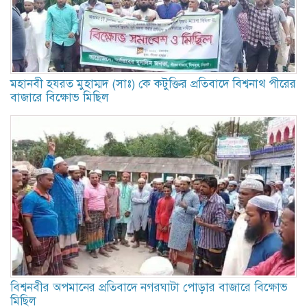
মহানবী হযরত মুহাম্মদ (সাঃ) কে কটুক্তির প্রতিবাদে বিশ্বনাথ পীরের
বাজারে বিক্ষোভ মিছিল
বিশ্বনবীর অপমানের প্রতিবাদে নগরঘাটা পোড়ার বাজারে বিক্ষোভ
মিছিল