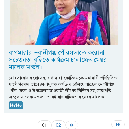
বাগমারার ভবানীগঞ্জ পৌরসভাতে করোনা
সচেতনতা বৃদ্ধিতে কার্যক্রম চালাচ্ছেন মেয়র
মালেক মন্ডল।
মোঃ সারোয়ার হোসেন, বাগামারা: কোভিড-১৯ মহামারী পরিস্থিতিতে
মাঠে নিরলস ভাবে সেবামূলক কার্যক্রম চালিয়ে যাচ্ছেন ভবানীগঞ্জ
পৌর মেয়র ও উপজেলা আওয়ামী লীগের সিনিয়র সহ-সভাপতি
আব্দুল মালেক মন্ডল। তারই ধারাবাহিকতায় মেয়র মালেক
বিস্তারিত
01
02