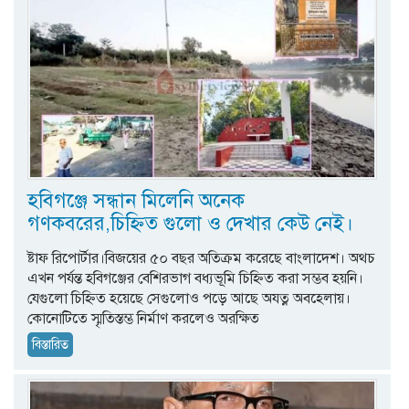
হবিগঞ্জে সন্ধান মিলেনি অনেক
গণকবরের,চিহ্নিত গুলো ও দেখার কেউ নেই।
ষ্টাফ রিপোর্টার।বিজয়ের ৫০ বছর অতিক্রম করেছে বাংলাদেশ। অথচ
এখন পর্যন্ত হবিগঞ্জের বেশিরভাগ বধ্যভূমি চিহ্নিত করা সম্ভব হয়নি।
যেগুলো চিহ্নিত হয়েছে সেগুলোও পড়ে আছে অযত্ন অবহেলায়।
কোনোটিতে স্মৃতিস্তম্ভ নির্মাণ করলেও অরক্ষিত
বিস্তারিত