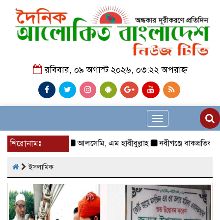
রবিবার, ০৯ অগাস্ট ২০২৬, ০৩:২২ অপরাহ্ন
Toggle
navigation
শিরোনামঃ
আলসেমি, এম হাবীবুল্লাহ
নবীগঞ্জে বাকপ্রতিবন্ধী শিশ
ইসলামিক