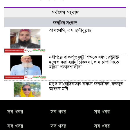
সর্বশেষ সংবাদ
জনপ্রিয় সংবাদ
আলসেমি, এম হাবীবুল্লাহ
নবীগঞ্জে বাকপ্রতিবন্ধী শিশুকে ধর্ষণ: রক্তাক্ত
হলেও করা হয়নি চিকিৎসা, ধামাচাপা দিতে
মরিয়া প্রভাবশালীরা
হলুদ সাংবাদিকতার কবলে জনজীবন, ফরজুন
আক্তার মনি
নীরবে সমাজ বদলের স্বপ্ন বুনছেন সিমি
সব খবর
সব খবর
সব খবর
কিবরিয়া
সব খবর
সব খবর
সব খবর