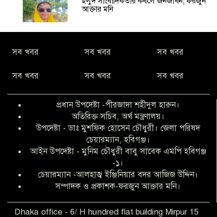
হলুদ সাংবাদিকতার কবলে জনজীবন, ফরজুন
আক্তার মনি
নীরবে সমাজ বদলের স্বপ্ন বুনছেন সিমি
সব খবর
সব খবর
সব খবর
কিবরিয়া
সব খবর
সব খবর
সব খবর
অনিয়ম ও জালিয়াতির আশ্রয় নিয়ে মেয়েকে
বৃত্তি পরীক্ষার সুযোগ করে দিলেন প্রধান শিক্ষক
প্রধান উপদেষ্টা -পীরজাদা শহীদুল হারুন।
ফারুক মাস্টার
অতিরিক্ত সচিব, অর্থ মন্ত্রণালয়।
উপদেষ্টা - ডাঃ মুশফিক হোসেন চৌধুরী। জেলা পরিষদ
আব্দুল হক তালুকদার ফাউন্ডেশন মানবতার
চেয়ারম্যান, হবিগঞ্জ।
শিকড় ছুঁই ছুঁই,ফরজুন আক্তার মনি
আইন উপদেষ্টা - মুনিম চৌধুরী বাবু সাবেক এমপি হবিগঞ্জ
-১।
চেয়ারম্যান -আলহাজ্ব ইঞ্জিনিয়ার বদর আজিজ উদ্দিন।
সিলেট রেঞ্জের শ্রেষ্ঠ ওসি নির্বাচিত হলেন
সম্পাদক ও প্রকাশক-ফরজুন আক্তার মনি।
নবীগঞ্জ থানার ওসি মোনায়েম
Dhaka office - 6/ H hundred flat building Mirpur 15