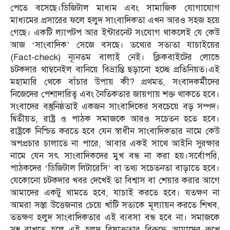
পেতে বসেছে।ডিজিটাল মাধ্যম এবং সামাজিক যোগাযোগ
মাধ্যমের প্রসারের ফলে হলুদ সাংবাদিকতা এখন আরও সহজ হয়ে
গেছে। একটি ল্যাপটপ আর ইন্টারনেট সংযোগ থাকলেই যে কেউ
আজ ‘সাংবাদিক’ সেজে বসছে। তথ্যের সত্যতা যাচাইয়ের
(Fact-check) ন্যূনতম বালাই নেই। ক্লিকবাইটের লোভে
চটকদার থাম্বনেইল বানিয়ে বিভ্রান্তি ছড়ানো হচ্ছে প্রতিনিয়ত।এই
মহামারি থেকে বাঁচার উপায় কী? প্রথমত, সংবাদকর্মীদের
নিজেদের পেশাদারিত্ব এবং নৈতিকতার জায়গায় শক্ত থাকতে হবে।
সংবাদের বস্তুনিষ্ঠতাই একজন সাংবাদিকের সবচেয়ে বড় সম্পদ।
দ্বিতীয়ত, রাষ্ট্র ও পাঠক সমাজকে আরও সচেতন হতে হবে।
রাষ্ট্রকে নিশ্চিত করতে হবে যেন স্বাধীন সাংবাদিকতার নামে কেউ
অপপ্রচার চালাতে না পারে, আবার একই সাথে আইনি সুরক্ষার
নামে যেন সৎ সাংবাদিকদের মুখ বন্ধ না করা হয়।সর্বোপরি,
পাঠকদের ‘ডিজিটাল লিটারেসি’ বা তথ্য সচেতনতা বাড়াতে হবে।
যেকোনো চটকদার খবর দেখেই তা বিশ্বাস বা শেয়ার করার আগে
আমাদের একটু থামতে হবে, যাচাই করতে হবে। যতক্ষণ না
আমরা সস্তা উত্তেজনার চেয়ে খাঁটি সত্যকে মূল্যায়ন করতে শিখব,
ততক্ষণ হলুদ সাংবাদিকতার এই ব্যবসা বন্ধ হবে না। সমাজকে
সুস্থ রাখতে হলে এই হলুদ বিষাক্ততার বিরুদ্ধে আমাদের রুখে