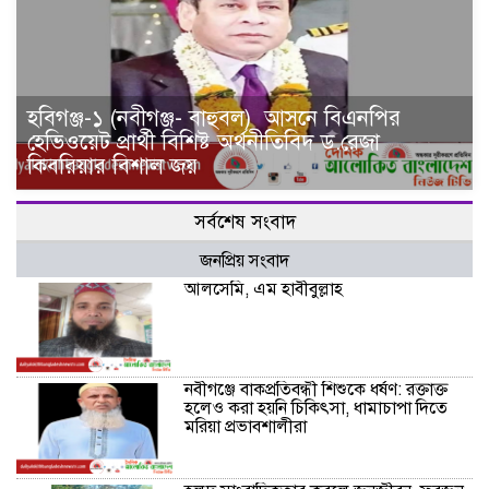
হবিগঞ্জ-১ (নবীগঞ্জ- বাহুবল) আসনে বিএনপির
হেভিওয়েট প্রার্থী বিশিষ্ট অর্থনীতিবিদ ড.রেজা
কিবরিয়ার বিশাল জয়
সর্বশেষ সংবাদ
জনপ্রিয় সংবাদ
আলসেমি, এম হাবীবুল্লাহ
নবীগঞ্জে বাকপ্রতিবন্ধী শিশুকে ধর্ষণ: রক্তাক্ত
হলেও করা হয়নি চিকিৎসা, ধামাচাপা দিতে
মরিয়া প্রভাবশালীরা