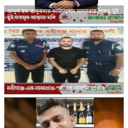
আব্দুল হক তালুকদার ফাউন্ডেশন মানবতার শিকড় ছুঁই
ছুঁই,ফরজুন আক্তার মনি
‎নবীগঞ্জে এক সাজাপ্রাপ্ত পলাতক আসামি গ্রেপ্তার