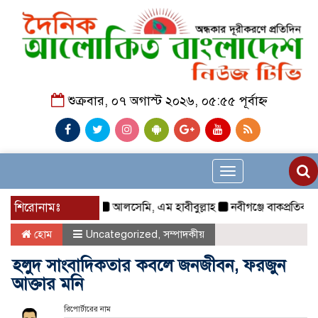
শুক্রবার, ০৭ অগাস্ট ২০২৬, ০৫:৫৫ পূর্বাহ্ন
Toggle
navigation
শিরোনামঃ
আলসেমি, এম হাবীবুল্লাহ
নবীগঞ্জে বাকপ্রতিবন্ধী শি
হোম
Uncategorized
,
সম্পাদকীয়
হলুদ সাংবাদিকতার কবলে জনজীবন, ফরজুন
আক্তার মনি
রিপোর্টারের নাম