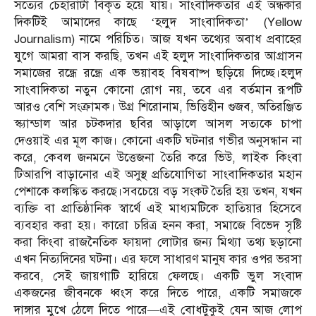
সত্যের চেহারাটা বিকৃত হয়ে যায়। সাংবাদিকতার এই অন্ধকার
দিকটিই আমাদের কাছে ‘হলুদ সাংবাদিকতা’ (Yellow
Journalism) নামে পরিচিত। আজ যখন তথ্যের অবাধ প্রবাহের
যুগে আমরা বাস করছি, তখন এই হলুদ সাংবাদিকতার আগ্রাসন
সমাজের রন্ধ্রে রন্ধ্রে এক ভয়াবহ বিষবাষ্প ছড়িয়ে দিচ্ছে।হলুদ
সাংবাদিকতা নতুন কোনো রোগ নয়, তবে এর বর্তমান রূপটি
আরও বেশি সংক্রামক। উগ্র শিরোনাম, ভিত্তিহীন গুজব, অতিরঞ্জিত
স্ক্যান্ডাল আর চটকদার ছবির আড়ালে আসল সত্যকে চাপা
দেওয়াই এর মূল কাজ। কোনো একটি ঘটনার গভীর অনুসন্ধান না
করে, কেবল জনমনে উত্তেজনা তৈরি করে ভিউ, লাইক কিংবা
টিআরপি বাড়ানোর এই অসুস্থ প্রতিযোগিতা সাংবাদিকতার মহান
পেশাকে কলঙ্কিত করছে।সবচেয়ে বড় সংকট তৈরি হয় তখন, যখন
ব্যক্তি বা প্রাতিষ্ঠানিক স্বার্থে এই মাধ্যমটিকে হাতিয়ার হিসেবে
ব্যবহার করা হয়। কারো চরিত্র হনন করা, সমাজে বিভেদ সৃষ্টি
করা কিংবা রাজনৈতিক ফায়দা লোটার জন্য মিথ্যা তথ্য ছড়ানো
এখন নিত্যদিনের ঘটনা। এর ফলে সাধারণ মানুষ কার ওপর ভরসা
করবে, সেই জায়গাটি হারিয়ে ফেলছে। একটি ভুল সংবাদ
একজনের জীবনকে ধ্বংস করে দিতে পারে, একটি সমাজকে
দাঙ্গার মুখে ঠেলে দিতে পারে—এই বোধটুকুই যেন আজ লোপ