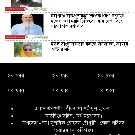
নবীগঞ্জে বাকপ্রতিবন্ধী শিশুকে ধর্ষণ: রক্তাক্ত
হলেও করা হয়নি চিকিৎসা, ধামাচাপা দিতে
মরিয়া প্রভাবশালীরা
হলুদ সাংবাদিকতার কবলে জনজীবন, ফরজুন
আক্তার মনি
নীরবে সমাজ বদলের স্বপ্ন বুনছেন সিমি
সব খবর
সব খবর
সব খবর
কিবরিয়া
সব খবর
সব খবর
সব খবর
অনিয়ম ও জালিয়াতির আশ্রয় নিয়ে মেয়েকে
বৃত্তি পরীক্ষার সুযোগ করে দিলেন প্রধান শিক্ষক
প্রধান উপদেষ্টা -পীরজাদা শহীদুল হারুন।
ফারুক মাস্টার
অতিরিক্ত সচিব, অর্থ মন্ত্রণালয়।
উপদেষ্টা - ডাঃ মুশফিক হোসেন চৌধুরী। জেলা পরিষদ
আব্দুল হক তালুকদার ফাউন্ডেশন মানবতার
চেয়ারম্যান, হবিগঞ্জ।
শিকড় ছুঁই ছুঁই,ফরজুন আক্তার মনি