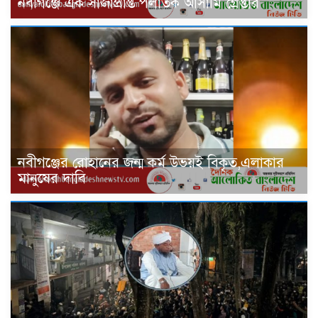
‎নবীগঞ্জে এক সাজাপ্রাপ্ত পলাতক আসামি গ্রেপ্তার
নবীগঞ্জের রোহানের জন্ম কর্ম উভয়ই বিকৃত,এলাকার
মানুষের দাবি