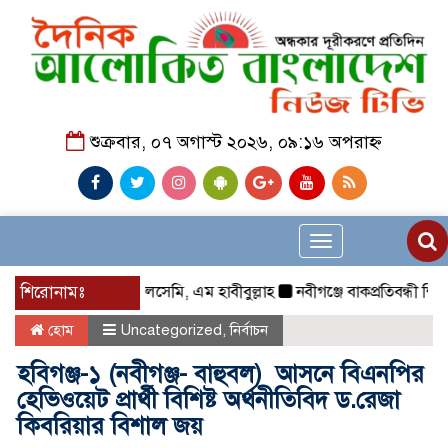
শুক্রবার, ০৭ অগাস্ট ২০২৬, ০৯:১৬ অপরাহ্ন
Toggle
navigation
শিরোনামঃ
আলসেমি, এম হাবীবুল্লাহ
নবীগঞ্জে বাকপ্রতিবন্ধী শিশুকে 
হোম
Uncategorized
,
নির্বাচন
হবিগঞ্জ-১ (নবীগঞ্জ- বাহুবল) আসনে বিএনপির
হেভিওয়েট প্রার্থী বিশিষ্ট অর্থনীতিবিদ ড.রেজা
কিবরিয়ার বিশাল জয়