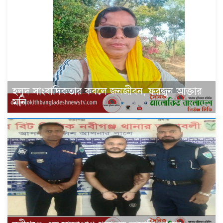
হলুদ সাংবাদিকতার কবলে জনজীবন, ফরজুন আক্তার
মনি