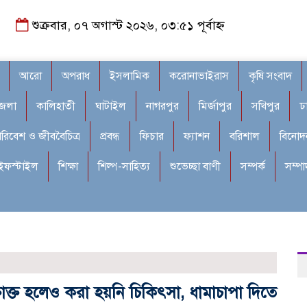
শুক্রবার, ০৭ অগাস্ট ২০২৬, ০৩:৫১ পূর্বাহ্ন
আরো
অপরাধ
ইসলামিক
করোনাভাইরাস
কৃষি সংবাদ
জেলা
কালিহাতী
ঘাটাইল
নাগরপুর
মির্জাপুর
সখিপুর
ঢ
রিবেশ ও জীববৈচিত্র
প্রবন্ধ
ফিচার
ফ্যাশন
বরিশাল
বিনোদ
ইফস্টাইল
শিক্ষা
শিল্প-সাহিত্য
শুভেচ্ছা বাণী
সম্পর্ক
সম্প
রক্তাক্ত হলেও করা হয়নি চিকিৎসা, ধামাচাপা দিতে