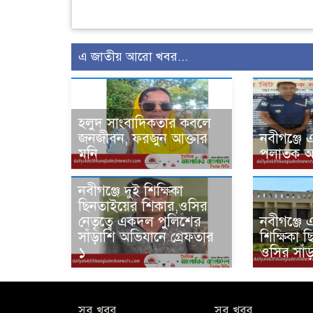
এ জাতীয় আরো খবর...
হলুদ সাংবাদিকতার কবলে
জনজীবন, ফরজুন আক্তার
‎নবীগঞ্জে এ
মনি
পলাতক আসা
নবীগঞ্জে দুই শিক্ষিকা
ছিনতাইয়ের শিকার,ওসির
নেতৃত্বে একদল পুলিশের
নবীগঞ্জে 
সাঁড়াশি অভিযানে গ্রেফতার
শিক্ষিকা 
১
ওসির সাঁ
সব খবর
সব খবর