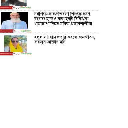
নবীগঞ্জে বাকপ্রতিবন্ধী শিশুকে ধর্ষণ:
রক্তাক্ত হলেও করা হয়নি চিকিৎসা,
ধামাচাপা দিতে মরিয়া প্রভাবশালীরা
হলুদ সাংবাদিকতার কবলে জনজীবন,
ফরজুন আক্তার মনি
নীরবে সমাজ বদলের স্বপ্ন বুনছেন সিমি
কিবরিয়া
অনিয়ম ও জালিয়াতির আশ্রয় নিয়ে
মেয়েকে বৃত্তি পরীক্ষার সুযোগ করে
দিলেন প্রধান শিক্ষক ফারুক মাস্টার
আব্দুল হক তালুকদার ফাউন্ডেশন
মানবতার শিকড় ছুঁই ছুঁই,ফরজুন
আক্তার মনি