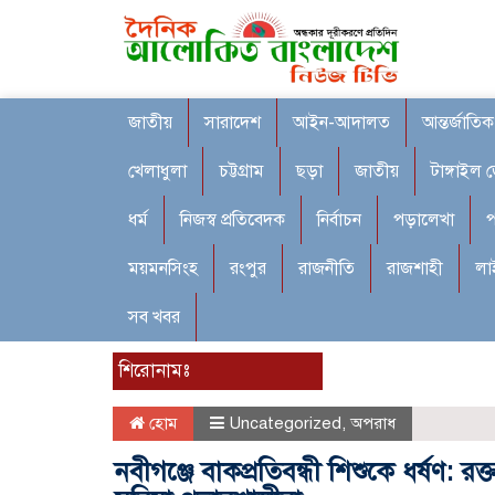
জাতীয়
সারাদেশ
আইন-আদালত
আন্তর্জাতিক
খেলাধুলা
চট্টগ্রাম
ছড়া
জাতীয়
টাঙ্গাইল 
ধর্ম
নিজস্ব প্রতিবেদক
নির্বাচন
পড়ালেখা
প
ময়মনসিংহ
রংপুর
রাজনীতি
রাজশাহী
লা
সব খবর
শিরোনামঃ
হোম
Uncategorized
,
অপরাধ
নবীগঞ্জে বাকপ্রতিবন্ধী শিশুকে ধর্ষণ: 