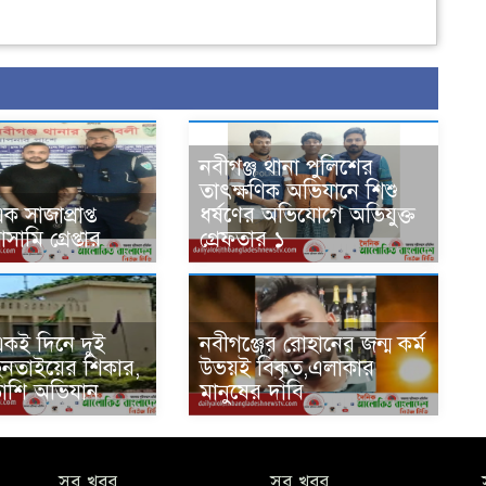
নবীগঞ্জ থানা পুলিশের
তাৎক্ষণিক অভিযানে শিশু
ক সাজাপ্রাপ্ত
ধর্ষণের অভিযোগে অভিযুক্ত
মি গ্রেপ্তার
গ্রেফতার ১
একই দিনে দুই
নবীগঞ্জের রোহানের জন্ম কর্ম
ছিনতাইয়ের শিকার,
উভয়ই বিকৃত,এলাকার
ড়াশি অভিযান
মানুষের দাবি
সব খবর
সব খবর