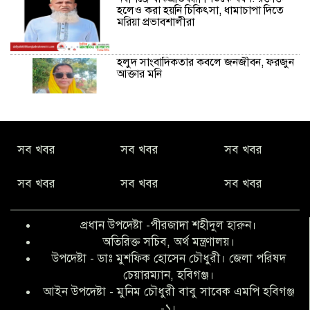
হলেও করা হয়নি চিকিৎসা, ধামাচাপা দিতে
মরিয়া প্রভাবশালীরা
হলুদ সাংবাদিকতার কবলে জনজীবন, ফরজুন
আক্তার মনি
নীরবে সমাজ বদলের স্বপ্ন বুনছেন সিমি
কিবরিয়া
সব খবর
সব খবর
সব খবর
সব খবর
সব খবর
সব খবর
অনিয়ম ও জালিয়াতির আশ্রয় নিয়ে মেয়েকে
বৃত্তি পরীক্ষার সুযোগ করে দিলেন প্রধান শিক্ষক
ফারুক মাস্টার
প্রধান উপদেষ্টা -পীরজাদা শহীদুল হারুন।
অতিরিক্ত সচিব, অর্থ মন্ত্রণালয়।
আব্দুল হক তালুকদার ফাউন্ডেশন মানবতার
উপদেষ্টা - ডাঃ মুশফিক হোসেন চৌধুরী। জেলা পরিষদ
শিকড় ছুঁই ছুঁই,ফরজুন আক্তার মনি
চেয়ারম্যান, হবিগঞ্জ।
আইন উপদেষ্টা - মুনিম চৌধুরী বাবু সাবেক এমপি হবিগঞ্জ
-১।