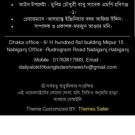
আইন উপদেষ্টা - মুনিম চৌধুরী বাবু সাবেক এমপি হবিগঞ্জ
-১।
চেয়ারম্যান -আলহাজ্ব ইঞ্জিনিয়ার বদর আজিজ উদ্দিন।
সিলেট রেঞ্জের শ্রেষ্ঠ ওসি নির্বাচিত হলেন
সম্পাদক ও প্রকাশক-ফরজুন আক্তার মনি।
নবীগঞ্জ থানার ওসি মোনায়েম
Dhaka office - 6/ H hundred flat building Mirpur 15
Nabiganj Office -Rudrogram Road Nabiganj,Habiganj
‎নবীগঞ্জে এক সাজাপ্রাপ্ত পলাতক আসামি
গ্রেপ্তার
Mobile : 01763617993, Email :
dailyalokithbangladeshnewstv@gmail.com
নবীগঞ্জ থানা পুলিশের তাৎক্ষণিক অভিযানে
শিশু ধর্ষণের অভিযোগে অভিযুক্ত গ্রেফতার ১
© সর্বস্বত্ব স্বত্বাধিকার সংরক্ষিত
এই ওয়েবসাইটের কোনো লেখা, ছবি, ভিডিও অনুমতি ছাড়া
ব্যবহার বেআইনি
নবীগঞ্জে দুই শিক্ষিকা ছিনতাইয়ের
Theme Customized BY:
Themes Seller
শিকার,ওসির নেতৃত্বে একদল পুলিশের
সাঁড়াশি অভিযানে গ্রেফতার ১