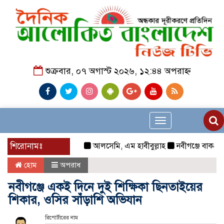
শুক্রবার, ০৭ অগাস্ট ২০২৬, ১২:৪৪ অপরাহ্ন
Toggle
navigation
শিরোনামঃ
আলসেমি, এম হাবীবুল্লাহ
নবীগঞ্জে বাকপ্রতিবন্ধী শ
হোম
অপরাধ
নবীগঞ্জে একই দিনে দুই শিক্ষিকা ছিনতাইয়ের
শিকার, ওসির সাঁড়াশি অভিযান
রিপোর্টারের নাম