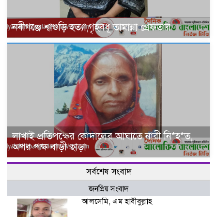
নবীগঞ্জে শ্বাশুড়ি হত্যা,গৃহবধূ তামান্না গ্রেফতার
লাখাই প্রতিপক্ষের কোদালের আঘাতে নারী নি*হ*ত,
অপর পক্ষ বাড়ী ছাড়া
সর্বশেষ সংবাদ
জনপ্রিয় সংবাদ
আলসেমি, এম হাবীবুল্লাহ