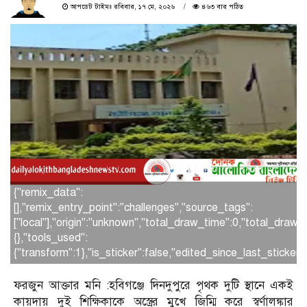
আপডেট টাইমঃ রবিবার, ১৭ মে, ২০২৬
৪৬৩ বার পঠিত
{"remix_data":
[],"remix_entry_point":"challenges","source_tags":
["local"],"origin":"unknown","total_draw_time":0,"total_draw
{},"tools_used":
{"transform":1},"is_sticker":false,"edited_since_last_sticker
ফরজুন আক্তার মনি :হবিগঞ্জে দিনদুপুরে পৃথক দুটি স্থানে একই
কায়দায় দুই শিক্ষিকাকে অস্ত্রের মুখে জিম্মি করে স্বর্ণালঙ্কার