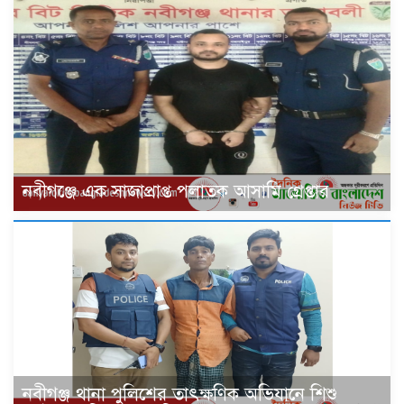
‎নবীগঞ্জে এক সাজাপ্রাপ্ত পলাতক আসামি গ্রেপ্তার
নবীগঞ্জ থানা পুলিশের তাৎক্ষণিক অভিযানে শিশু