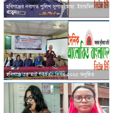
হবিগঞ্জের নবাগত পুলিশ সুপার মোছা. ইয়াছমিন
খাতুন।
হবিগঞ্জে ২৫ মার্চ গতহত্যা দিবস ২০২৫ অনুষ্ঠিত