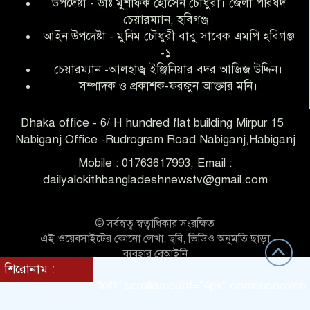
উপদেষ্টা - ডাঃ মুশফিক হোসেন চৌধুরী। জেলা পরিষদ
আব্দুল হক তালুকদার ফাউন্ডেশন মানবতার
চেয়ারম্যান, হবিগঞ্জ।
শিকড় ছুঁই ছুঁই,ফরজুন আক্তার মনি
আইন উপদেষ্টা - মুনিম চৌধুরী বাবু সাবেক এমপি হবিগঞ্জ
-১।
চেয়ারম্যান -আলহাজ্ব ইঞ্জিনিয়ার বদর আজিজ উদ্দিন।
সিলেট রেঞ্জের শ্রেষ্ঠ ওসি নির্বাচিত হলেন
সম্পাদক ও প্রকাশক-ফরজুন আক্তার মনি।
নবীগঞ্জ থানার ওসি মোনায়েম
Dhaka office - 6/ H hundred flat building Mirpur 15
Nabiganj Office -Rudrogram Road Nabiganj,Habiganj
‎নবীগঞ্জে এক সাজাপ্রাপ্ত পলাতক আসামি
গ্রেপ্তার
Mobile : 01763617993, Email :
dailyalokithbangladeshnewstv@gmail.com
নবীগঞ্জ থানা পুলিশের তাৎক্ষণিক অভিযানে
শিশু ধর্ষণের অভিযোগে অভিযুক্ত গ্রেফতার ১
© সর্বস্বত্ব স্বত্বাধিকার সংরক্ষিত
এই ওয়েবসাইটের কোনো লেখা, ছবি, ভিডিও অনুমতি ছাড়া
ব্যবহার বেআইনি
নবীগঞ্জে দুই শিক্ষিকা ছিনতাইয়ের
শিরোনাম :
Theme Customized BY:
Themes Seller
শিকার,ওসির নেতৃত্বে একদল পুলিশের
direction = "left" scrollamount="4px" onmouseover="this.
সাঁড়াশি অভিযানে গ্রেফতার ১