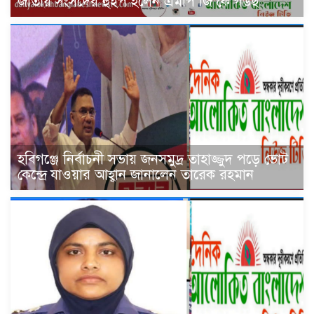
জাতীয় সংসদের হুইপ হলেন এমপি জি কে গউছ
হবিগঞ্জে নির্বাচনী সভায় জনসমুদ্র তাহাজ্জুদ পড়ে ভোট
কেন্দ্রে যাওয়ার আহ্বান জানালেন তারেক রহমান