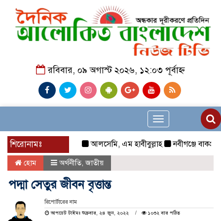
রবিবার, ০৯ অগাস্ট ২০২৬, ১২:০৩ পূর্বাহ্ন
Toggle
navigation
শিরোনামঃ
আলসেমি, এম হাবীবুল্লাহ
নবীগঞ্জে বাকপ্রতিবন্ধ
হোম
অর্থনীতি
,
জাতীয়
পদ্মা সেতুর জীবন বৃত্তান্ত
রিপোর্টারের নাম
আপডেট টাইমঃ শুক্রবার, ২৪ জুন, ২০২২
১০৩২ বার পঠিত