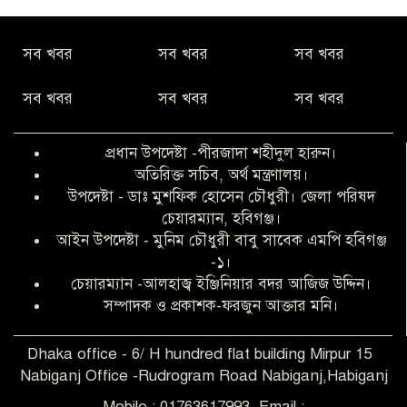
নীরবে সমাজ বদলের স্বপ্ন বুনছেন সিমি
সব খবর
সব খবর
সব খবর
কিবরিয়া
সব খবর
সব খবর
সব খবর
অনিয়ম ও জালিয়াতির আশ্রয় নিয়ে মেয়েকে
বৃত্তি পরীক্ষার সুযোগ করে দিলেন প্রধান শিক্ষক
প্রধান উপদেষ্টা -পীরজাদা শহীদুল হারুন।
ফারুক মাস্টার
অতিরিক্ত সচিব, অর্থ মন্ত্রণালয়।
উপদেষ্টা - ডাঃ মুশফিক হোসেন চৌধুরী। জেলা পরিষদ
আব্দুল হক তালুকদার ফাউন্ডেশন মানবতার
চেয়ারম্যান, হবিগঞ্জ।
শিকড় ছুঁই ছুঁই,ফরজুন আক্তার মনি
আইন উপদেষ্টা - মুনিম চৌধুরী বাবু সাবেক এমপি হবিগঞ্জ
-১।
চেয়ারম্যান -আলহাজ্ব ইঞ্জিনিয়ার বদর আজিজ উদ্দিন।
সিলেট রেঞ্জের শ্রেষ্ঠ ওসি নির্বাচিত হলেন
সম্পাদক ও প্রকাশক-ফরজুন আক্তার মনি।
নবীগঞ্জ থানার ওসি মোনায়েম
Dhaka office - 6/ H hundred flat building Mirpur 15
Nabiganj Office -Rudrogram Road Nabiganj,Habiganj
‎নবীগঞ্জে এক সাজাপ্রাপ্ত পলাতক আসামি
গ্রেপ্তার
Mobile : 01763617993, Email :