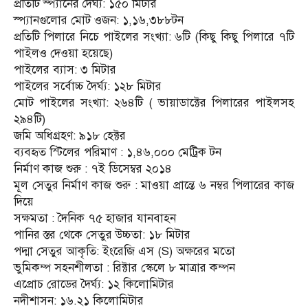
প্রতিটি স্প্যানের দৈর্ঘ্য: ১৫০ মিটার
স্প্যানগুলোর মোট ওজন: ১,১৬,৩৮৮টন
প্রতিটি পিলারে নিচে পাইলের সংখ্যা: ৬টি (কিছু কিছু পিলারে ৭টি
পাইলও দেওয়া হয়েছে)
পাইলের ব্যাস: ৩ মিটার
পাইলের সর্বোচ্চ দৈর্ঘ্য: ১২৮ মিটার
মোট পাইলের সংখ্যা: ২৬৪টি ( ভায়াডাক্টের পিলারের পাইলসহ
২৯৪টি)
জমি অধিগ্রহণ: ৯১৮ হেক্টর
ব্যবহৃত স্টিলের পরিমাণ : ১,৪৬,০০০ মেট্রিক টন
নির্মাণ কাজ শুরু : ৭ই ডিসেম্বর ২০১৪
মূল সেতুর নির্মাণ কাজ শুরু : মাওয়া প্রান্তে ৬ নম্বর পিলারের কাজ
দিয়ে
সক্ষমতা : দৈনিক ৭৫ হাজার যানবাহন
পানির স্তর থেকে সেতুর উচ্চতা: ১৮ মিটার
পদ্মা সেতুর আকৃতি: ইংরেজি এস (S) অক্ষরের মতো
ভুমিকম্প সহনশীলতা : রিক্টার স্কেলে ৮ মাত্রার কম্পন
এপ্রোচ রোডের দৈর্ঘ্য: ১২ কিলোমিটার
নদীশাসন: ১৬.২১ কিলোমিটার