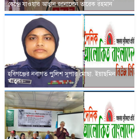
কেন্দ্রে যাওয়ার আহ্বান জানালেন তারেক রহমান
হবিগঞ্জের নবাগত পুলিশ সুপার মোছা. ইয়াছমিন
খাতুন।