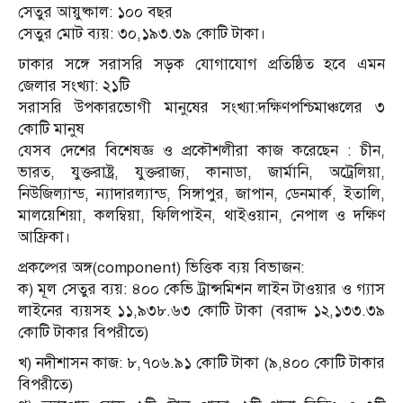
সেতুর আয়ুষ্কাল: ১০০ বছর
সেতুর মোট ব্যয়: ৩০,১৯৩.৩৯ কোটি টাকা।
ঢাকার সঙ্গে সরাসরি সড়ক যোগাযোগ প্রতিষ্ঠিত হবে এমন
জেলার সংখ্যা: ২১টি
সরাসরি উপকারভোগী মানুষের সংখ্যা:দক্ষিণপশ্চিমাঞ্চলের ৩
কোটি মানুষ
যেসব দেশের বিশেষজ্ঞ ও প্রকৌশলীরা কাজ করেছেন : চীন,
ভারত, যুক্তরাষ্ট্র, যুক্তরাজ্য, কানাডা, জার্মানি, অট্রেলিয়া,
নিউজিল্যান্ড, ন্যাদারল্যান্ড, সিঙ্গাপুর, জাপান, ডেনমার্ক, ইতালি,
মালয়েশিয়া, কলম্বিয়া, ফিলিপাইন, থাইওয়ান, নেপাল ও দক্ষিণ
আফ্রিকা।
প্রকল্পের অঙ্গ(component) ভিত্তিক ব্যয় বিভাজন:
ক) মূল সেতুর ব্যয়: ৪০০ কেভি ট্রান্সমিশন লাইন টাওয়ার ও গ্যাস
লাইনের ব্যয়সহ ১১,৯৩৮.৬৩ কোটি টাকা (বরাদ্দ ১২,১৩৩.৩৯
কোটি টাকার বিপরীতে)
খ) নদীশাসন কাজ: ৮,৭০৬.৯১ কোটি টাকা (৯,৪০০ কোটি টাকার
বিপরীতে)