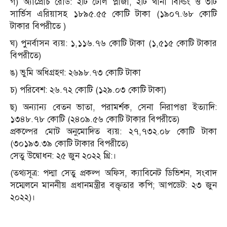
গ) অ্যাপ্রোচ রোড: ২টি টোল প্লাজা, ২টি থানা বিল্ডিং ও ৩টি
সার্ভিস এরিয়াসহ ১৮৯৫.৫৫ কোটি টাকা (১৯০৭.৬৮ কোটি
টাকার বিপরীতে )
ঘ) পুনর্বাসন ব্যয়: ১,১১৬.৭৬ কোটি টাকা (১,৫১৫ কোটি টাকার
বিপরীতে)
ঙ) ভুমি অধিগ্রহণ: ২৬৯৮.৭৩ কোটি টাকা
চ) পরিবেশ: ২৬.৭২ কোটি (১২৯.০৩ কোটি টাকা)
ছ) অন্যান্য বেতন ভাতা, পরামর্শক, সেনা নিরাপত্তা ইত্যাদি:
১৩৪৮.৭৮ কোটি (২৪০৯.৫৬ কোটি টাকার বিপরীতে)
প্রকল্পের মোট অনুমোদিত ব্যয়: ২৭,৭৩২.০৮ কোটি টাকা
(৩০১৯৩.৩৯ কোটি টাকার বিপরীতে)
সেতু উদ্বোধন: ২৫ জুন ২০২২ খ্রি:।
(তথ্যসূত্র: পদ্মা সেতু প্রকল্প অফিস, ক্যাবিনেট ডিভিশন, সংবাদ
সম্মেলনে মাননীয় প্রধানমন্ত্রীর বক্তৃতার কপি; আপডেট: ২৩ জুন
২০২২)।