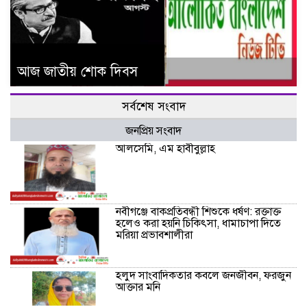
আজ জাতীয় শোক দিবস
সর্বশেষ সংবাদ
জনপ্রিয় সংবাদ
আলসেমি, এম হাবীবুল্লাহ
নবীগঞ্জে বাকপ্রতিবন্ধী শিশুকে ধর্ষণ: রক্তাক্ত
হলেও করা হয়নি চিকিৎসা, ধামাচাপা দিতে
মরিয়া প্রভাবশালীরা
হলুদ সাংবাদিকতার কবলে জনজীবন, ফরজুন
আক্তার মনি