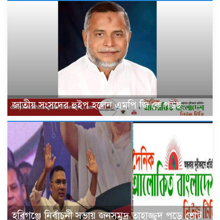
জাতীয় সংসদের হুইপ হলেন এমপি জি কে গউছ
হবিগঞ্জে নির্বাচনী সভায় জনসমুদ্র তাহাজ্জুদ পড়ে ভোট