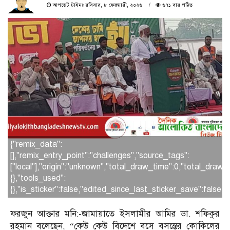
আপডেট টাইমঃ রবিবার, ৮ ফেব্রুয়ারী, ২০২৬
৬৭১ বার পঠিত
{"remix_data":
[],"remix_entry_point":"challenges","source_tags":
["local"],"origin":"unknown","total_draw_time":0,"total_draw
{},"tools_used":
{},"is_sticker":false,"edited_since_last_sticker_save":false,
ফরজুন আক্তার মনি:-জামায়াতে ইসলামীর আমির ডা. শফিকুর
রহমান বলেছেন, “কেউ কেউ বিদেশে বসে বসন্তের কোকিলের