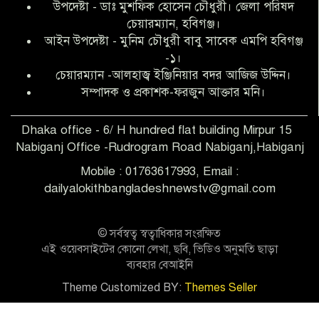
উপদেষ্টা - ডাঃ মুশফিক হোসেন চৌধুরী। জেলা পরিষদ
আব্দুল হক তালুকদার ফাউন্ডেশন মানবতার
চেয়ারম্যান, হবিগঞ্জ।
শিকড় ছুঁই ছুঁই,ফরজুন আক্তার মনি
আইন উপদেষ্টা - মুনিম চৌধুরী বাবু সাবেক এমপি হবিগঞ্জ
-১।
চেয়ারম্যান -আলহাজ্ব ইঞ্জিনিয়ার বদর আজিজ উদ্দিন।
সিলেট রেঞ্জের শ্রেষ্ঠ ওসি নির্বাচিত হলেন
সম্পাদক ও প্রকাশক-ফরজুন আক্তার মনি।
নবীগঞ্জ থানার ওসি মোনায়েম
Dhaka office - 6/ H hundred flat building Mirpur 15
Nabiganj Office -Rudrogram Road Nabiganj,Habiganj
‎নবীগঞ্জে এক সাজাপ্রাপ্ত পলাতক আসামি
গ্রেপ্তার
Mobile : 01763617993, Email :
dailyalokithbangladeshnewstv@gmail.com
নবীগঞ্জ থানা পুলিশের তাৎক্ষণিক অভিযানে
শিশু ধর্ষণের অভিযোগে অভিযুক্ত গ্রেফতার ১
© সর্বস্বত্ব স্বত্বাধিকার সংরক্ষিত
এই ওয়েবসাইটের কোনো লেখা, ছবি, ভিডিও অনুমতি ছাড়া
ব্যবহার বেআইনি
নবীগঞ্জে দুই শিক্ষিকা ছিনতাইয়ের
Theme Customized BY:
Themes Seller
শিকার,ওসির নেতৃত্বে একদল পুলিশের
সাঁড়াশি অভিযানে গ্রেফতার ১