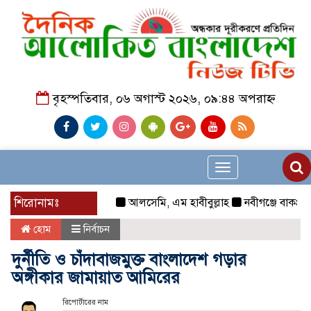
বৃহস্পতিবার, ০৬ অগাস্ট ২০২৬, ০৯:৪৪ অপরাহ্ন
Toggle
navigation
শিরোনামঃ
আলসেমি, এম হাবীবুল্লাহ
নবীগঞ্জে বাকপ্রতিবন্ধী শ
হোম
নির্বাচন
দুর্নীতি ও চাঁদাবাজমুক্ত বাংলাদেশ গড়ার
অঙ্গীকার জামায়াত আমিরের
রিপোর্টারের নাম