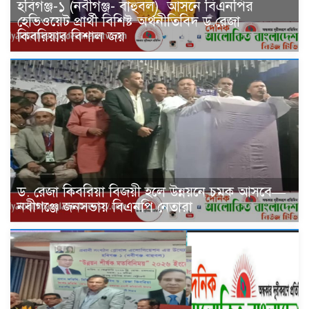
হবিগঞ্জ-১ (নবীগঞ্জ- বাহুবল) আসনে বিএনপির
হেভিওয়েট প্রার্থী বিশিষ্ট অর্থনীতিবিদ ড.রেজা
কিবরিয়ার বিশাল জয়
ড. রেজা কিবরিয়া বিজয়ী হলে উন্নয়নে চমক আসবে—
নবীগঞ্জে জনসভায় বিএনপি নেতারা