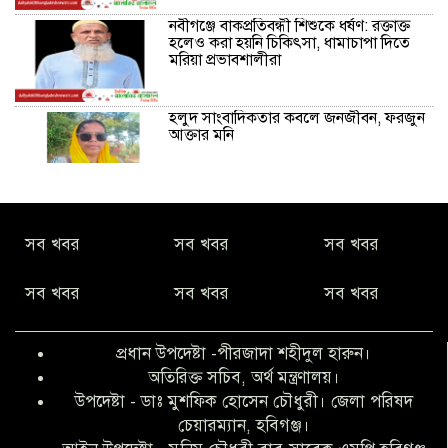
নবীগঞ্জে বাকপ্রতিবন্ধী শিশুকে ধর্ষণ: রক্তাক্ত
হলেও করা হয়নি চিকিৎসা, ধামাচাপা দিতে
মরিয়া প্রভাবশালীরা
হলুদ সাংবাদিকতার কবলে জনজীবন, ফরজুন
আক্তার মনি
নীরবে সমাজ বদলের স্বপ্ন বুনছেন সিমি
কিবরিয়া
সব খবর
সব খবর
সব খবর
সব খবর
সব খবর
সব খবর
অনিয়ম ও জালিয়াতির আশ্রয় নিয়ে মেয়েকে
বৃত্তি পরীক্ষার সুযোগ করে দিলেন প্রধান শিক্ষক
ফারুক মাস্টার
প্রধান উপদেষ্টা -পীরজাদা শহীদুল হারুন।
অতিরিক্ত সচিব, অর্থ মন্ত্রণালয়।
আব্দুল হক তালুকদার ফাউন্ডেশন মানবতার
উপদেষ্টা - ডাঃ মুশফিক হোসেন চৌধুরী। জেলা পরিষদ
শিকড় ছুঁই ছুঁই,ফরজুন আক্তার মনি
চেয়ারম্যান, হবিগঞ্জ।