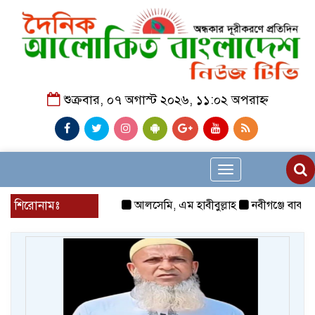
শুক্রবার, ০৭ অগাস্ট ২০২৬, ১১:০২ অপরাহ্ন
Toggle
navigation
শিরোনামঃ
আলসেমি, এম হাবীবুল্লাহ
নবীগঞ্জে বাকপ্রত