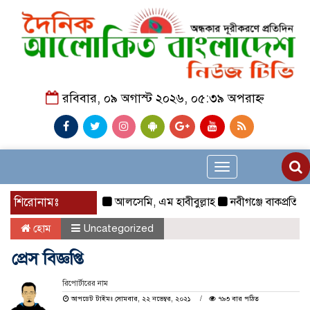
রবিবার, ০৯ অগাস্ট ২০২৬, ০৫:৩৯ অপরাহ্ন
Toggle
navigation
শিরোনামঃ
আলসেমি, এম হাবীবুল্লাহ
নবীগঞ্জে বাকপ্রতিবন্ধী 
হোম
Uncategorized
প্রেস বিজ্ঞপ্তি
রিপোর্টারের নাম
আপডেট টাইমঃ সোমবার, ২২ নভেম্বর, ২০২১
৭৯৩ বার পঠিত