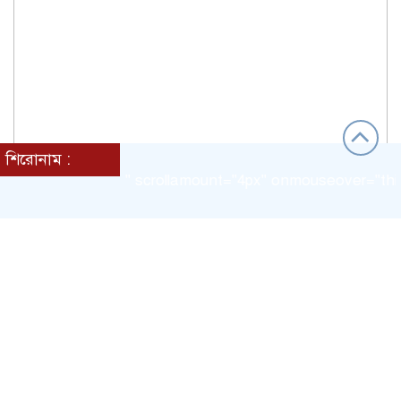
শিরোনাম :
rection = "left" scrollamount="4px" onmouseover="this.sto