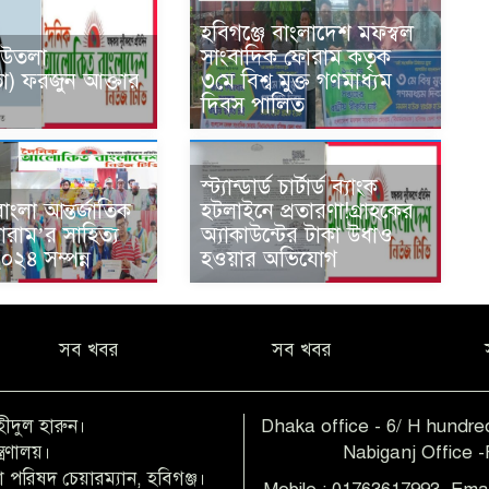
হবিগঞ্জে বাংলাদেশ মফস্বল
 উতলা
সাংবাদিক ফোরাম কতৃক
তা) ফরজুন আক্তার
৩মে বিশ্ব মুক্ত গণমাধ্যম
দিবস পালিত
স্ট্যান্ডার্ড চার্টার্ড ব্যাংক
ংলা আন্তর্জাতিক
হটলাইনে প্রতারণা!গ্রাহকের
োরাম’র সাহিত্য
অ্যাকাউন্টের টাকা উধাও
০২৪ সম্পন্ন
হওয়ার অভিযোগ
সব খবর
সব খবর
হীদুল হারুন।
Dhaka office - 6/ H hundred
ত্রণালয়।
Nabiganj Office 
 পরিষদ চেয়ারম্যান, হবিগঞ্জ।