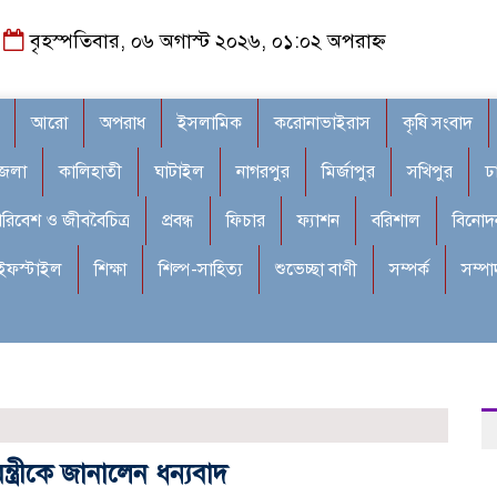
বৃহস্পতিবার, ০৬ অগাস্ট ২০২৬, ০১:০২ অপরাহ্ন
আরো
অপরাধ
ইসলামিক
করোনাভাইরাস
কৃষি সংবাদ
জেলা
কালিহাতী
ঘাটাইল
নাগরপুর
মির্জাপুর
সখিপুর
ঢ
রিবেশ ও জীববৈচিত্র
প্রবন্ধ
ফিচার
ফ্যাশন
বরিশাল
বিনোদ
ইফস্টাইল
শিক্ষা
শিল্প-সাহিত্য
শুভেচ্ছা বাণী
সম্পর্ক
সম্প
্ত্রীকে জানালেন ধন্যবাদ