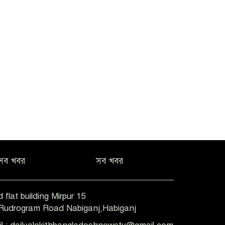
সব খবর
সব খবর
 flat building Mirpur 15
-Rudrogram Road Nabiganj,Habiganj