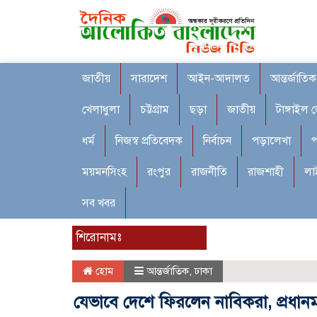
জাতীয়
সারাদেশ
আইন-আদালত
আন্তর্জাতিক
খেলাধুলা
চট্টগ্রাম
ছড়া
জাতীয়
টাঙ্গাইল 
ধর্ম
নিজস্ব প্রতিবেদক
নির্বাচন
পড়ালেখা
প
ময়মনসিংহ
রংপুর
রাজনীতি
রাজশাহী
লা
সব খবর
শিরোনামঃ
হোম
আন্তর্জাতিক
,
ঢাকা
যেভাবে দেশে ফিরলেন নাবিকরা, প্রধানমন