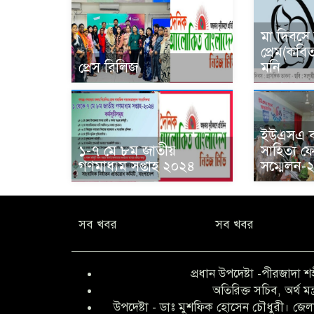
মা দিবসে
প্রেম(কবি
প্রেস রিলিজ
মনি
ইউএসএ বা
১-৭ মে ৮ম জাতীয়
সাহিত্য ফ
গণমাধ্যম সপ্তাহ ২০২৪
সম্মেলন-২
সব খবর
সব খবর
প্রধান উপদেষ্টা -পীরজাদা শ
অতিরিক্ত সচিব, অর্থ মন্
উপদেষ্টা - ডাঃ মুশফিক হোসেন চৌধুরী। জেলা