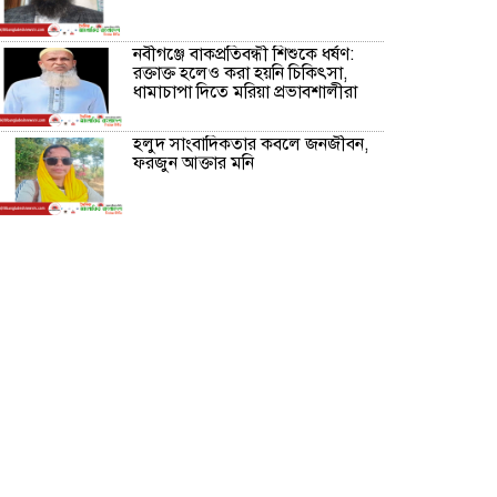
নবীগঞ্জে বাকপ্রতিবন্ধী শিশুকে ধর্ষণ:
রক্তাক্ত হলেও করা হয়নি চিকিৎসা,
ধামাচাপা দিতে মরিয়া প্রভাবশালীরা
হলুদ সাংবাদিকতার কবলে জনজীবন,
ফরজুন আক্তার মনি
নীরবে সমাজ বদলের স্বপ্ন বুনছেন সিমি
কিবরিয়া
অনিয়ম ও জালিয়াতির আশ্রয় নিয়ে
মেয়েকে বৃত্তি পরীক্ষার সুযোগ করে
দিলেন প্রধান শিক্ষক ফারুক মাস্টার
আব্দুল হক তালুকদার ফাউন্ডেশন
মানবতার শিকড় ছুঁই ছুঁই,ফরজুন
আক্তার মনি