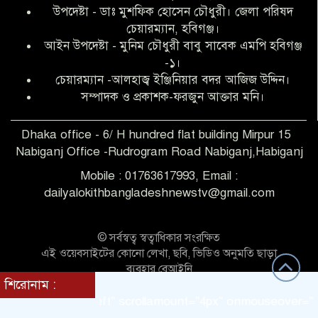
উপদেষ্টা - ডাঃ মুশফিক হোসেন চৌধুরী। জেলা পরিষদ
আব্দুল হক তালুকদার ফাউন্ডেশন মানবতার
চেয়ারম্যান, হবিগঞ্জ।
শিকড় ছুঁই ছুঁই,ফরজুন আক্তার মনি
আইন উপদেষ্টা - মুনিম চৌধুরী বাবু সাবেক এমপি হবিগঞ্জ
-১।
চেয়ারম্যান -আলহাজ্ব ইঞ্জিনিয়ার বদর আজিজ উদ্দিন।
সিলেট রেঞ্জের শ্রেষ্ঠ ওসি নির্বাচিত হলেন
সম্পাদক ও প্রকাশক-ফরজুন আক্তার মনি।
নবীগঞ্জ থানার ওসি মোনায়েম
Dhaka office - 6/ H hundred flat building Mirpur 15
Nabiganj Office -Rudrogram Road Nabiganj,Habiganj
‎নবীগঞ্জে এক সাজাপ্রাপ্ত পলাতক আসামি
গ্রেপ্তার
Mobile : 01763617993, Email :
dailyalokithbangladeshnewstv@gmail.com
নবীগঞ্জ থানা পুলিশের তাৎক্ষণিক অভিযানে
শিশু ধর্ষণের অভিযোগে অভিযুক্ত গ্রেফতার ১
© সর্বস্বত্ব স্বত্বাধিকার সংরক্ষিত
এই ওয়েবসাইটের কোনো লেখা, ছবি, ভিডিও অনুমতি ছাড়া
ব্যবহার বেআইনি
নবীগঞ্জে দুই শিক্ষিকা ছিনতাইয়ের
শিরোনাম :
Theme Customized BY:
Themes Seller
শিকার,ওসির নেতৃত্বে একদল পুলিশের
irection = "left" scrollamount="4px" onmouseover="this.st
সাঁড়াশি অভিযানে গ্রেফতার ১