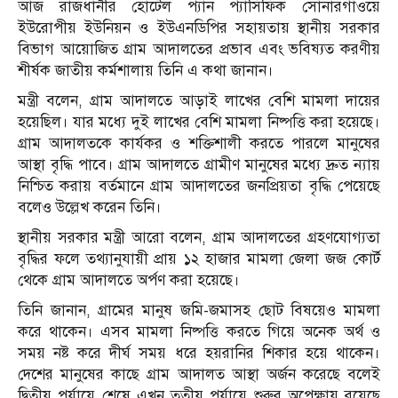
আজ রাজধানীর হোটেল প্যান প্যাসিফিক সোনারগাঁওয়ে
ইউরোপীয় ইউনিয়ন ও ইউএনডিপির সহায়তায় স্থানীয় সরকার
বিভাগ আয়োজিত গ্রাম আদালতের প্রভাব এবং ভবিষ্যত করণীয়
শীর্ষক জাতীয় কর্মশালায় তিনি এ কথা জানান।
মন্ত্রী বলেন, গ্রাম আদালতে আড়াই লাখের বেশি মামলা দায়ের
হয়েছিল। যার মধ্যে দুই লাখের বেশি মামলা নিষ্পত্তি করা হয়েছে।
গ্রাম আদালতকে কার্যকর ও শক্তিশালী করতে পারলে মানুষের
আস্থা বৃদ্ধি পাবে। গ্রাম আদালতে গ্রামীণ মানুষের মধ্যে দ্রুত ন্যায়
নিশ্চিত করায় বর্তমানে গ্রাম আদালতের জনপ্রিয়তা বৃদ্ধি পেয়েছে
বলেও উল্লেখ করেন তিনি।
স্থানীয় সরকার মন্ত্রী আরো বলেন, গ্রাম আদালতের গ্রহণযোগ্যতা
বৃদ্ধির ফলে তথ্যানুযায়ী প্রায় ১২ হাজার মামলা জেলা জজ কোর্ট
থেকে গ্রাম আদালতে অর্পণ করা হয়েছে।
তিনি জানান, গ্রামের মানুষ জমি-জমাসহ ছোট বিষয়েও মামলা
করে থাকেন। এসব মামলা নিষ্পত্তি করতে গিয়ে অনেক অর্থ ও
সময় নষ্ট করে দীর্ঘ সময় ধরে হয়রানির শিকার হয়ে থাকেন।
দেশের মানুষের কাছে গ্রাম আদালত আস্থা অর্জন করেছে বলেই
দ্বিতীয় পর্যায়ে শেষে এখন তৃতীয় পর্যায়ে শুরুর অপেক্ষায় রয়েছে