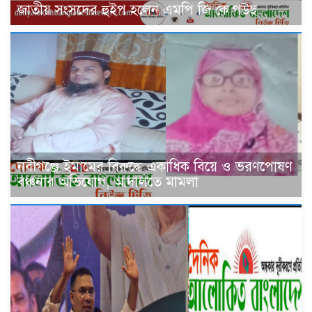
জাতীয় সংসদের হুইপ হলেন এমপি জি কে গউছ
নবীগঞ্জে ইমামের বিরুদ্ধে একাধিক বিয়ে ও ভরণপোষণ
বঞ্চনার অভিযোগ, আদালতে মামলা