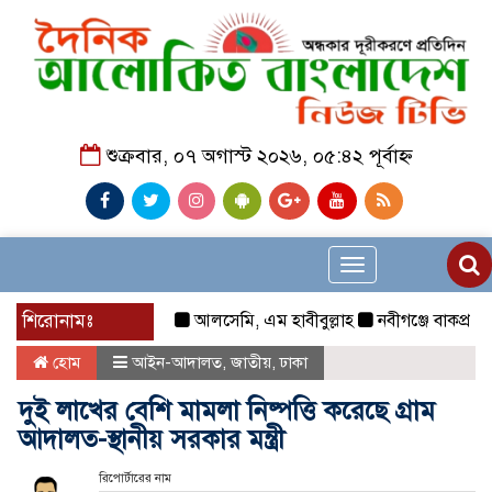
শুক্রবার, ০৭ অগাস্ট ২০২৬, ০৫:৪২ পূর্বাহ্ন
Toggle
navigation
শিরোনামঃ
আলসেমি, এম হাবীবুল্লাহ
নবীগঞ্জে বাকপ্রতিবন্ধী
হোম
আইন-আদালত
,
জাতীয়
,
ঢাকা
দুই লাখের বেশি মামলা নিষ্পত্তি করেছে গ্রাম
আদালত-স্থানীয় সরকার মন্ত্রী
রিপোর্টারের নাম