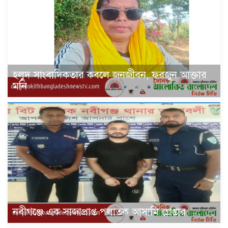
হলুদ সাংবাদিকতার কবলে জনজীবন, ফরজুন আক্তার
মনি
‎নবীগঞ্জে এক সাজাপ্রাপ্ত পলাতক আসামি গ্রেপ্তার