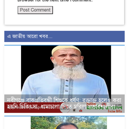
এ জাতীয় আরো খবর...
নবীগঞ্জে বাকপ্রতিবন্ধী শিশুকে ধর্ষণ: রক্তাক্ত হলেও করা
হয়নি চিকিৎসা, ধামাচাপা দিতে মরিয়া প্রভাবশালীরা