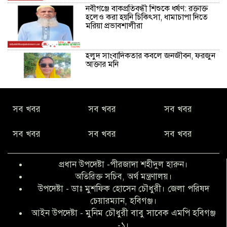
নবীগঞ্জে বাকপ্রতিবন্ধী শিশুকে ধর্ষণ: রক্তাক্ত
হলেও করা হয়নি চিকিৎসা, ধামাচাপা দিতে
মরিয়া প্রভাবশালীরা
হলুদ সাংবাদিকতার কবলে জনজীবন, ফরজুন
আক্তার মনি
নীরবে সমাজ বদলের স্বপ্ন বুনছেন সিমি
সব খবর
সব খবর
সব খবর
কিবরিয়া
সব খবর
সব খবর
সব খবর
অনিয়ম ও জালিয়াতির আশ্রয় নিয়ে মেয়েকে
বৃত্তি পরীক্ষার সুযোগ করে দিলেন প্রধান শিক্ষক
প্রধান উপদেষ্টা -পীরজাদা শহীদুল হারুন।
ফারুক মাস্টার
অতিরিক্ত সচিব, অর্থ মন্ত্রণালয়।
উপদেষ্টা - ডাঃ মুশফিক হোসেন চৌধুরী। জেলা পরিষদ
আব্দুল হক তালুকদার ফাউন্ডেশন মানবতার
চেয়ারম্যান, হবিগঞ্জ।
শিকড় ছুঁই ছুঁই,ফরজুন আক্তার মনি
আইন উপদেষ্টা - মুনিম চৌধুরী বাবু সাবেক এমপি হবিগঞ্জ
-১।