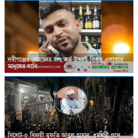
নবীগঞ্জের রোহানের জন্ম কর্ম উভয়ই বিকৃত,এলাকার
মানুষের দাবি
সিলেট-৫ বিজয়ী মুফতি আবুল হাসান: ধর্মমন্ত্রী পদে