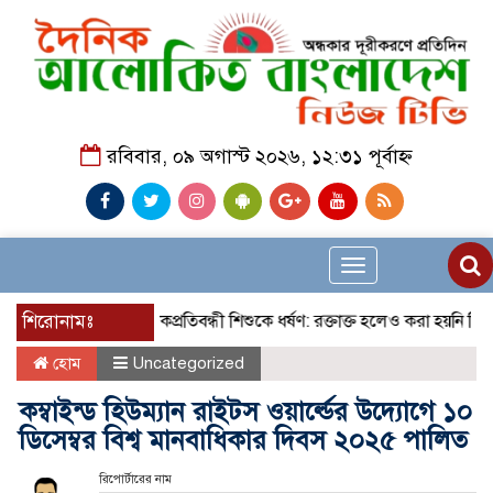
রবিবার, ০৯ অগাস্ট ২০২৬, ১২:৩১ পূর্বাহ্ন
Toggle
navigation
ল্লাহ
শিরোনামঃ
নবীগঞ্জে বাকপ্রতিবন্ধী শিশুকে ধর্ষণ: রক্তাক্ত হলেও করা হয়নি চিকিৎস
হোম
Uncategorized
কম্বাইন্ড হিউম্যান রাইটস ওয়ার্ল্ডের উদ্যোগে ১০
ডিসেম্বর বিশ্ব মানবাধিকার দিবস ২০২৫ পালিত
রিপোর্টারের নাম