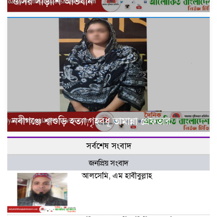
ওসির সাঁড়াশি অভিযান
নবীগঞ্জে শ্বাশুড়ি হত্যা,গৃহবধূ তামান্না গ্রেফতার
সর্বশেষ সংবাদ
জনপ্রিয় সংবাদ
আলসেমি, এম হাবীবুল্লাহ