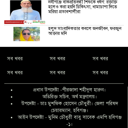
নবীগঞ্জে বাকপ্রতিবন্ধী শিশুকে ধর্ষণ: রক্তাক্ত
হলেও করা হয়নি চিকিৎসা, ধামাচাপা দিতে
মরিয়া প্রভাবশালীরা
হলুদ সাংবাদিকতার কবলে জনজীবন, ফরজুন
আক্তার মনি
নীরবে সমাজ বদলের স্বপ্ন বুনছেন সিমি
সব খবর
সব খবর
সব খবর
কিবরিয়া
সব খবর
সব খবর
সব খবর
অনিয়ম ও জালিয়াতির আশ্রয় নিয়ে মেয়েকে
বৃত্তি পরীক্ষার সুযোগ করে দিলেন প্রধান শিক্ষক
প্রধান উপদেষ্টা -পীরজাদা শহীদুল হারুন।
ফারুক মাস্টার
অতিরিক্ত সচিব, অর্থ মন্ত্রণালয়।
উপদেষ্টা - ডাঃ মুশফিক হোসেন চৌধুরী। জেলা পরিষদ
আব্দুল হক তালুকদার ফাউন্ডেশন মানবতার
চেয়ারম্যান, হবিগঞ্জ।
শিকড় ছুঁই ছুঁই,ফরজুন আক্তার মনি
আইন উপদেষ্টা - মুনিম চৌধুরী বাবু সাবেক এমপি হবিগঞ্জ
-১।