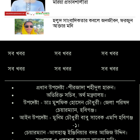
মরিয়া প্রভাবশালীরা
হলুদ সাংবাদিকতার কবলে জনজীবন, ফরজুন
আক্তার মনি
নীরবে সমাজ বদলের স্বপ্ন বুনছেন সিমি
সব খবর
সব খবর
সব খবর
কিবরিয়া
সব খবর
সব খবর
সব খবর
অনিয়ম ও জালিয়াতির আশ্রয় নিয়ে মেয়েকে
বৃত্তি পরীক্ষার সুযোগ করে দিলেন প্রধান শিক্ষক
প্রধান উপদেষ্টা -পীরজাদা শহীদুল হারুন।
ফারুক মাস্টার
অতিরিক্ত সচিব, অর্থ মন্ত্রণালয়।
উপদেষ্টা - ডাঃ মুশফিক হোসেন চৌধুরী। জেলা পরিষদ
আব্দুল হক তালুকদার ফাউন্ডেশন মানবতার
চেয়ারম্যান, হবিগঞ্জ।
শিকড় ছুঁই ছুঁই,ফরজুন আক্তার মনি
আইন উপদেষ্টা - মুনিম চৌধুরী বাবু সাবেক এমপি হবিগঞ্জ
-১।
চেয়ারম্যান -আলহাজ্ব ইঞ্জিনিয়ার বদর আজিজ উদ্দিন।
সিলেট রেঞ্জের শ্রেষ্ঠ ওসি নির্বাচিত হলেন