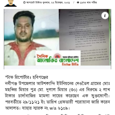
আপডেট টাইমঃ বুধবার, ২২ ডিসেম্বর, ২০২১
১১৫৪ বার পঠিত
স্টাফ রিপোর্টার॥ হবিগঞ্জের
নবীগঞ্জ উপজেলার আউশকান্দি ইউনিয়নের দেওতৈল গ্রামের মোঃ
মছব্বির মিয়ার পুত্র মো. দুলাল মিয়ার (৩০) এর বিরুদ্ধে ২ লাখ
টাকার চাদাঁবাজির মামলা দায়ের করেছেন এক ভুক্তভোগী।
পরবর্তীতে ২৯/১১/২১ ইং তারিখ গ্রেফতারী পরোয়ানা জারি করেন
আদালত। যাহার স্মারক নং w/a ৬১০৯।