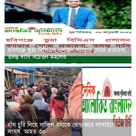
হবিগঞ্জে ভুয়া বিসিএস প্রশাসন ক্যাডার সেজে প্রতারণা,
তদন্ত দাবি সচেতন মহলের
হাঁস চুরি নিয়ে সালিশ বসাকে কেন্দ্র করে লাখাইয়ে
সংঘর্ষ, আহত ৩০