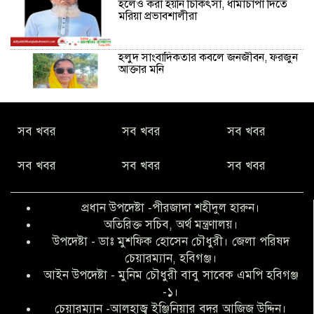
হলেও করা হয়নি চিকিৎসা, ধামাচাপা দিতে
মরিয়া প্রভাবশালীরা
হলুদ সাংবাদিকতার কবলে জনজীবন, ফরজুন
আক্তার মনি
নীরবে সমাজ বদলের স্বপ্ন বুনছেন সিমি
সব খবর
সব খবর
সব খবর
কিবরিয়া
সব খবর
সব খবর
সব খবর
অনিয়ম ও জালিয়াতির আশ্রয় নিয়ে মেয়েকে
বৃত্তি পরীক্ষার সুযোগ করে দিলেন প্রধান শিক্ষক
প্রধান উপদেষ্টা -পীরজাদা শহীদুল হারুন।
ফারুক মাস্টার
অতিরিক্ত সচিব, অর্থ মন্ত্রণালয়।
উপদেষ্টা - ডাঃ মুশফিক হোসেন চৌধুরী। জেলা পরিষদ
আব্দুল হক তালুকদার ফাউন্ডেশন মানবতার
চেয়ারম্যান, হবিগঞ্জ।
শিকড় ছুঁই ছুঁই,ফরজুন আক্তার মনি
আইন উপদেষ্টা - মুনিম চৌধুরী বাবু সাবেক এমপি হবিগঞ্জ
-১।
চেয়ারম্যান -আলহাজ্ব ইঞ্জিনিয়ার বদর আজিজ উদ্দিন।