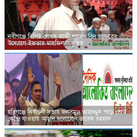
নবীগঞ্জে বিশিষ্ট লেখক কাজী শাহেদ বিন জাফরের
উদ্যোগে ইফতার মাহফিল অনুষ্ঠিত
হবিগঞ্জে নির্বাচনী সভায় জনসমুদ্র তাহাজ্জুদ পড়ে ভোট
কেন্দ্রে যাওয়ার আহ্বান জানালেন তারেক রহমান