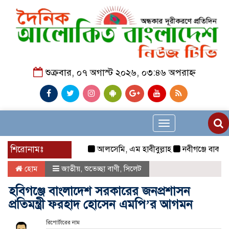
শুক্রবার, ০৭ অগাস্ট ২০২৬, ০৩:৪৬ অপরাহ্ন
Toggle
navigation
শিরোনামঃ
আলসেমি, এম হাবীবুল্লাহ
নবীগঞ্জে বাকপ্রতিবন্
হোম
জাতীয়
,
শুভেচ্ছা বাণী
,
সিলেট
হবিগঞ্জে বাংলাদেশ সরকারের জনপ্রশাসন
প্রতিমন্ত্রী ফরহাদ হোসেন এমপি’র আগমন
রিপোর্টারের নাম