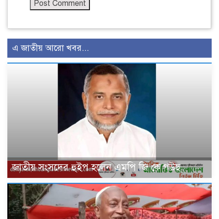
এ জাতীয় আরো খবর...
জাতীয় সংসদের হুইপ হলেন এমপি জি কে গউছ