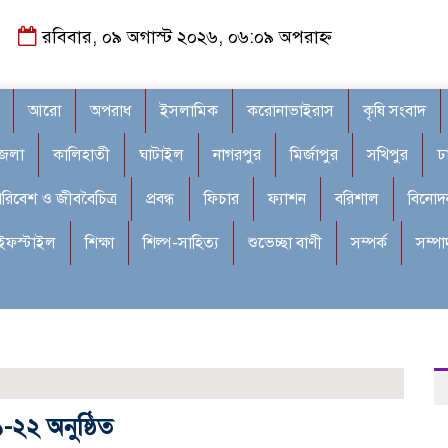
রবিবার, ০৯ অগাস্ট ২০২৬, ০৬:০৯ অপরাহ্ন
আরো
অপরাধ
ইসলামিক
করোনাভাইরাস
কৃষি সংবাদ
জেলা
কালিহাতী
ঘাটাইল
নাগরপুর
মির্জাপুর
সখিপুর
ঢ
রিবেশ ও জীববৈচিত্র
প্রবন্ধ
ফিচার
ফ্যাশন
বরিশাল
বিনোদ
ইফস্টাইল
শিক্ষা
শিল্প-সাহিত্য
শুভেচ্ছা বাণী
সম্পর্ক
সম্প
১-২২ অনুষ্ঠিত