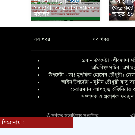
প্রশাসন ক্যাডার সেজে
হাঁস চুরি
প্রতারণা, তদন্ত দাবি সচেতন
কেন্দ্র কর
মহলের
আহত ৩০
সব খবর
সব খবর
প্রধান উপদেষ্টা -পীরজাদা শ
অতিরিক্ত সচিব, অর্থ মন্
উপদেষ্টা - ডাঃ মুশফিক হোসেন চৌধুরী। জেলা
আইন উপদেষ্টা - মুনিম চৌধুরী বাবু স
চেয়ারম্যান -আলহাজ্ব ইঞ্জিনিয়ার
সম্পাদক ও প্রকাশক-ফরজুন 
© সর্বস্বত্ব স্বত্বাধিকার সংরক্ষিত
এই
শিরোনাম :
ভিড