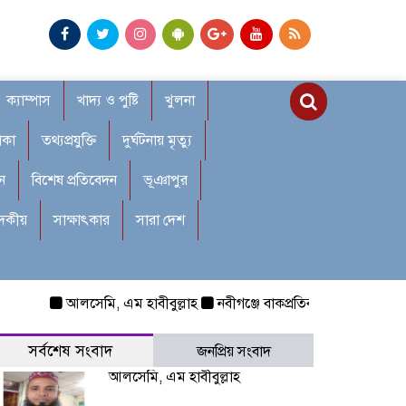
ক্যাম্পাস
খাদ্য ও পুষ্টি
খুলনা
াকা
তথ্যপ্রযুক্তি
দুর্ঘটনায় মৃত্যু
ন
বিশেষ প্রতিবেদন
ভূঞাপুর
াদকীয়
সাক্ষাৎকার
সারা দেশ
আলসেমি, এম হাবীবুল্লাহ
নবীগঞ্জে বাকপ্রতিবন্ধী শিশুকে ধর্ষণ: রক্
সর্বশেষ সংবাদ
জনপ্রিয় সংবাদ
আলসেমি, এম হাবীবুল্লাহ