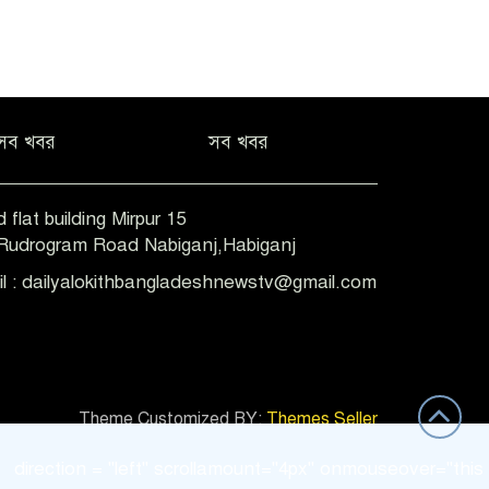
সব খবর
সব খবর
 flat building Mirpur 15
-Rudrogram Road Nabiganj,Habiganj
il : dailyalokithbangladeshnewstv@gmail.com
Theme Customized BY:
Themes Seller
tion = "left" scrollamount="4px" onmouseover="this.stop()