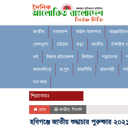
জাতীয়
সারাদেশ
আইন-আদালত
আন্তর্জাতিক
খেলাধুলা
চট্টগ্রাম
ছড়া
জাতীয়
টাঙ্গাইল 
ধর্ম
নিজস্ব প্রতিবেদক
নির্বাচন
পড়ালেখা
প
ময়মনসিংহ
রংপুর
রাজনীতি
রাজশাহী
লা
সব খবর
শিরোনামঃ
হোম
জাতীয়
,
সিলেট
হবিগঞ্জে জাতীয় শুদ্ধাচার পুরুষ্কার ২০২