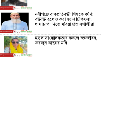
নবীগঞ্জে বাকপ্রতিবন্ধী শিশুকে ধর্ষণ:
রক্তাক্ত হলেও করা হয়নি চিকিৎসা,
ধামাচাপা দিতে মরিয়া প্রভাবশালীরা
হলুদ সাংবাদিকতার কবলে জনজীবন,
ফরজুন আক্তার মনি
নীরবে সমাজ বদলের স্বপ্ন বুনছেন সিমি
কিবরিয়া
অনিয়ম ও জালিয়াতির আশ্রয় নিয়ে
মেয়েকে বৃত্তি পরীক্ষার সুযোগ করে
দিলেন প্রধান শিক্ষক ফারুক মাস্টার
আব্দুল হক তালুকদার ফাউন্ডেশন
মানবতার শিকড় ছুঁই ছুঁই,ফরজুন
আক্তার মনি