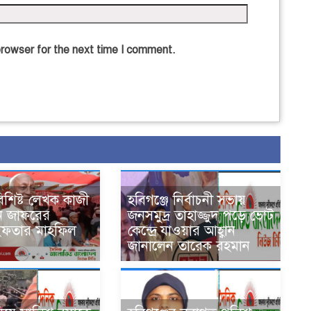
browser for the next time I comment.
বিশিষ্ট লেখক কাজী
হবিগঞ্জে নির্বাচনী সভায়
ন জাফরের
জনসমুদ্র তাহাজ্জুদ পড়ে ভোট
ইফতার মাহফিল
কেন্দ্রে যাওয়ার আহ্বান
জানালেন তারেক রহমান