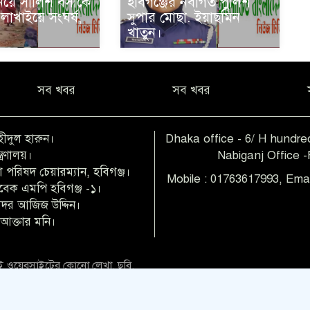
 নিয়ে সালিশ বসাকে
হবিগঞ্জের নবাগত পুলিশ
ে লাখাইয়ে সংঘর্ষ,
সুপার মোছা. ইয়াছমিন
খাতুন।
সব খবর
সব খবর
হীদুল হারুন।
Dhaka office - 6/ H hundred
ত্রণালয়।
Nabiganj Office 
 পরিষদ চেয়ারম্যান, হবিগঞ্জ।
Mobile : 01763617993, Ema
াবেক এমপি হবিগঞ্জ -১।
 বদর আজিজ উদ্দিন।
আক্তার মনি।
 ওয়েবসাইটের কোনো লেখা, ছবি,
িও অনুমতি ছাড়া ব্যবহার বেআইনি
direc