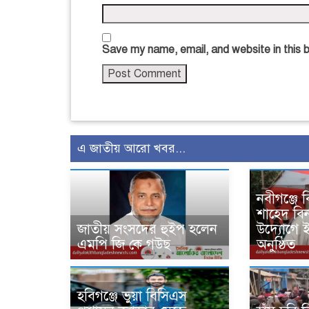
Save my name, email, and website in this 
এ জাতীয় আরো খবর...
নবীগঞ্জে 
শাহেদ বি
জাতীয় সংসদের হুইপ হলেন
উদ্যোগে 
এমপি জি কে গউছ
অনুষ্ঠিত
হবিগঞ্জে ভুয়া বিসিএস