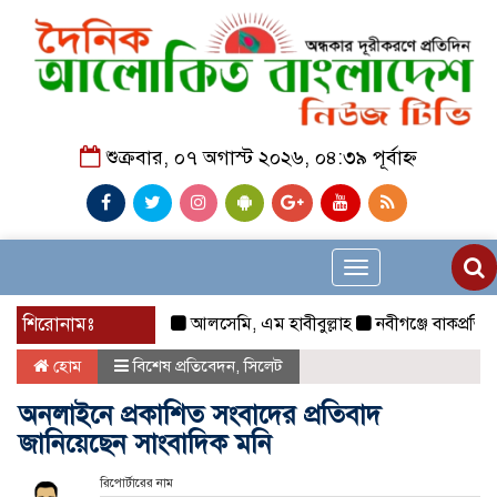
শুক্রবার, ০৭ অগাস্ট ২০২৬, ০৪:৩৯ পূর্বাহ্ন
Toggle
navigation
শিরোনামঃ
আলসেমি, এম হাবীবুল্লাহ
নবীগঞ্জে বাকপ্রতিবন্ধী শি
হোম
বিশেষ প্রতিবেদন
,
সিলেট
অনলাইনে প্রকাশিত সংবাদের প্রতিবাদ
জানিয়েছেন সাংবাদিক মনি
রিপোর্টারের নাম