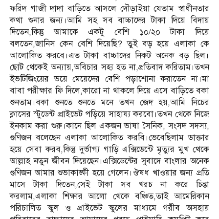
ফরিদ গাজী দাদা বাড়িতে আসলে দৌড়াইয়া যেতাম স্বাধীনতার
কথা শুনার জন্য।আমি সহ সব বাচ্চাদের টাকা দিয়ে বিদায়
দিতেন,কিন্তু আমাকে একটু বেশি ১০/২০ টাকা দিয়ে
বলতেন,জানিস কেন বেশি দিয়েছি? তুই বড় হয়ে এলাকা কে
আলোকিত করবে।এত টাকা বাচ্চাদের নিকট অনেক বড় ছিল।
ছোট থেকেই অন্যায়,অবিচার সহ্য হত না,প্রতিবাদ করিতাম।তখন
ইভটিজিংয়ের ভয়ে মেয়েদের বেশি পড়াশোনা করাতেন না।মা
বাবা পরীক্ষার ফি দিলে,কারো না থাকলে দিয়ে এসে বাড়িতে বকা
শুনতাম।বকা শুনতে শুনতে মনে তখন জেদ হয়,আমি নিচের
ক্লাসের স্টুডেন্ট প্রাইভেট পড়িয়ে সাহায্য করবো।তখন থেকে নিজে
ইনকাম করা শুরু।কানে ছিল একজন ভাষা সৈনিক, সংসদ সদস্য,
গুণিজন বলেছেন এলাকা আলোকিত করবি।ভেবেছিলাম ডাক্তার
হয়ে সেবা করব,কিন্তু দুর্ভাগ্য গাড়ি এক্সিডেন্টে মৃত্যুর মুখ থেকে
আল্লাহ নতুন জীবন দিয়েছেন।এক্সিডেন্টের সুবাদে বাংলার অনেক
গুণিজন আমার শুভাকাঙ্ক্ষী হয়ে গেলেন।ঔষধ খাওয়ার জন্য প্রতি
মাসে টাকা দিতেন,সেই টাকা সব খরচ না করে চিন্তা
করলাম,এলাকা শিক্ষার আলো থেকে বঞ্চিত,তাই আমেরিকান
পরিচালিত স্কুল ও প্রাইভেট স্কুলের মাধ্যমে গরীব অসহায়