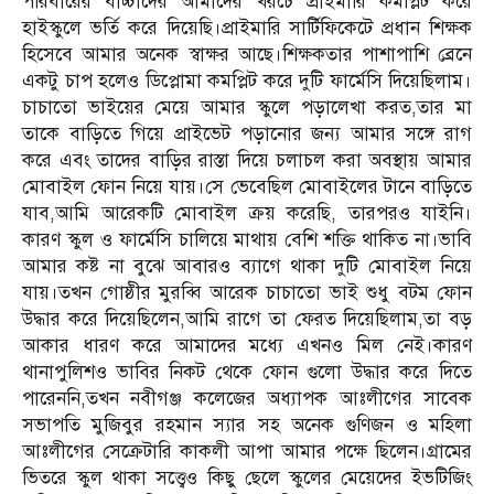
পরিবারের বাচ্চাদের আমাদের খরচে প্রাইমারি কমপ্লিট করে
হাইস্কুলে ভর্তি করে দিয়েছি।প্রাইমারি সার্টিফিকেটে প্রধান শিক্ষক
হিসেবে আমার অনেক স্বাক্ষর আছে।শিক্ষকতার পাশাপাশি ব্রেনে
একটু চাপ হলেও ডিপ্লোমা কমপ্লিট করে দুটি ফার্মেসি দিয়েছিলাম।
চাচাতো ভাইয়ের মেয়ে আমার স্কুলে পড়ালেখা করত,তার মা
তাকে বাড়িতে গিয়ে প্রাইভেট পড়ানোর জন্য আমার সঙ্গে রাগ
করে এবং তাদের বাড়ির রাস্তা দিয়ে চলাচল করা অবস্থায় আমার
মোবাইল ফোন নিয়ে যায়।সে ভেবেছিল মোবাইলের টানে বাড়িতে
যাব,আমি আরেকটি মোবাইল ক্রয় করেছি, তারপরও যাইনি।
কারণ স্কুল ও ফার্মেসি চালিয়ে মাথায় বেশি শক্তি থাকিত না।ভাবি
আমার কষ্ট না বুঝে আবারও ব্যাগে থাকা দুটি মোবাইল নিয়ে
যায়।তখন গোষ্ঠীর মুরব্বি আরেক চাচাতো ভাই শুধু বটম ফোন
উদ্ধার করে দিয়েছিলেন,আমি রাগে তা ফেরত দিয়েছিলাম,তা বড়
আকার ধারণ করে আমাদের মধ্যে এখনও মিল নেই।কারণ
থানাপুলিশও ভাবির নিকট থেকে ফোন গুলো উদ্ধার করে দিতে
পারেননি,তখন নবীগঞ্জ কলেজের অধ্যাপক আঃলীগের সাবেক
সভাপতি মুজিবুর রহমান স্যার সহ অনেক গুণিজন ও মহিলা
আঃলীগের সেক্রেটারি কাকলী আপা আমার পক্ষে ছিলেন।গ্রামের
ভিতরে স্কুল থাকা সত্ত্বেও কিছু ছেলে স্কুলের মেয়েদের ইভটিজিং