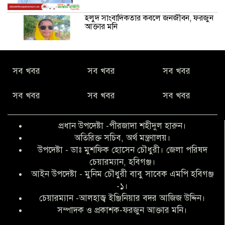
হলুদ সাংবাদিকতার কবলে জনজীবন, ফরজুন
আক্তার মনি
নীরবে সমাজ বদলের স্বপ্ন বুনছেন সিমি
সব খবর
সব খবর
সব খবর
কিবরিয়া
সব খবর
সব খবর
সব খবর
অনিয়ম ও জালিয়াতির আশ্রয় নিয়ে মেয়েকে
বৃত্তি পরীক্ষার সুযোগ করে দিলেন প্রধান শিক্ষক
প্রধান উপদেষ্টা -পীরজাদা শহীদুল হারুন।
ফারুক মাস্টার
অতিরিক্ত সচিব, অর্থ মন্ত্রণালয়।
উপদেষ্টা - ডাঃ মুশফিক হোসেন চৌধুরী। জেলা পরিষদ
আব্দুল হক তালুকদার ফাউন্ডেশন মানবতার
চেয়ারম্যান, হবিগঞ্জ।
শিকড় ছুঁই ছুঁই,ফরজুন আক্তার মনি
আইন উপদেষ্টা - মুনিম চৌধুরী বাবু সাবেক এমপি হবিগঞ্জ
-১।
চেয়ারম্যান -আলহাজ্ব ইঞ্জিনিয়ার বদর আজিজ উদ্দিন।
সিলেট রেঞ্জের শ্রেষ্ঠ ওসি নির্বাচিত হলেন
সম্পাদক ও প্রকাশক-ফরজুন আক্তার মনি।
নবীগঞ্জ থানার ওসি মোনায়েম