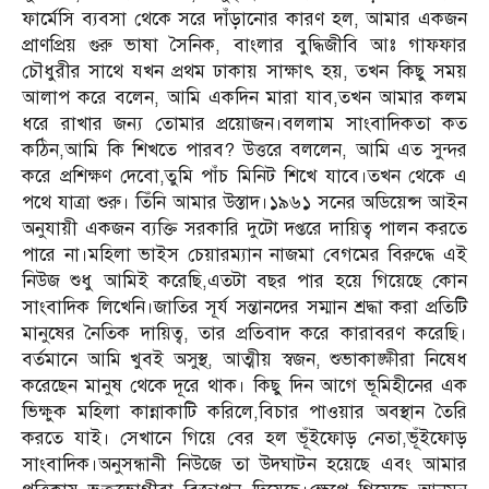
ফার্মেসি ব্যবসা থেকে সরে দাঁড়ানোর কারণ হল, আমার একজন
প্রাণপ্রিয় গুরু ভাষা সৈনিক, বাংলার বুদ্ধিজীবি আঃ গাফফার
চৌধুরীর সাথে যখন প্রথম ঢাকায় সাক্ষাৎ হয়, তখন কিছু সময়
আলাপ করে বলেন, আমি একদিন মারা যাব,তখন আমার কলম
ধরে রাখার জন্য তোমার প্রয়োজন।বললাম সাংবাদিকতা কত
কঠিন,আমি কি শিখতে পারব? উত্তরে বললেন, আমি এত সুন্দর
করে প্রশিক্ষণ দেবো,তুমি পাঁচ মিনিট শিখে যাবে।তখন থেকে এ
পথে যাত্রা শুরু। তিঁনি আমার উস্তাদ।১৯৬১ সনের অডিয়েন্স আইন
অনুযায়ী একজন ব্যক্তি সরকারি দুটো দপ্তরে দায়িত্ব পালন করতে
পারে না।মহিলা ভাইস চেয়ারম্যান নাজমা বেগমের বিরুদ্ধে এই
নিউজ শুধু আমিই করেছি,এতটা বছর পার হয়ে গিয়েছে কোন
সাংবাদিক লিখেনি।জাতির সূর্য সন্তানদের সম্মান শ্রদ্ধা করা প্রতিটি
মানুষের নৈতিক দায়িত্ব, তার প্রতিবাদ করে কারাবরণ করেছি।
বর্তমানে আমি খুবই অসুস্থ, আত্মীয় স্বজন, শুভাকাঙ্ক্ষীরা নিষেধ
করেছেন মানুষ থেকে দূরে থাক। কিছু দিন আগে ভূমিহীনের এক
ভিক্ষুক মহিলা কান্নাকাটি করিলে,বিচার পাওয়ার অবস্থান তৈরি
করতে যাই। সেখানে গিয়ে বের হল ভূঁইফোড় নেতা,ভূঁইফোড়
সাংবাদিক।অনুসন্ধানী নিউজে তা উদঘাটন হয়েছে এবং আমার