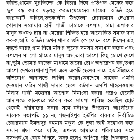
করিত,গ্রামের মুরব্বিদের কে বিচার দিলে প্রতিপক্ষ মেনেজ করে
স্কুল বন্ধ করার ষড়যন্ত্র করত।মেয়েদের মায়েরা অতিষ্ঠ হয়ে
কান্নাকাটি করিলে,ততকালীন উপজেলা চেয়ারম্যান দেওয়ান
গোলাম সরোয়ার হাদী গাজী চাচাকে বললাম, চাচা এলাকার
মানুষ কখনও চায় না মেয়েরা শিক্ষিত হয়ে আলোকিত সমাজ দান
করুক,আমি অতিষ্ঠ। তখন থানার ওসি কে ফোনে বলে দিলেন এই
মূহুর্তে কায়স্থ গ্রাম গিয়ে মনি’র স্কুলের সমস্যা সমাধান করেন এবং
বললেন মা গো গ্রামের মানুষ অন্ধ,তারা ভালো কিছু চোখে দেখে
না,তুমি তোমার কাজের মাধ্যমে তাদের চোখ অপারেশন কর,তখন
আলো দেখবে।থানাপুলিশ এসে একটি ছেলের নামে ইভটিজিংয়ের
অভিযোগ আদালতে দাখিল করেন।অবশেষে সাবেক এমপি
দেওয়ান ফরিদ গাজী দাদার ছেলে বর্তমান এমপি শাহনেওয়াজ
মিলাদ গাজী মহোদয় আপোষ মিমাংসা করার পরেও ছেলেটি
আদালতে কানেধরে ওঠবস করে মামলা খারিজ হয়েছিল।ছোট
থেকেই পরিবারের সবার সঙ্গে নবীগঞ্জ উপজেলা আঃলীগের
সাবেক সভাপতি ১১ নং গজনাইপুর ইউপির বারবার নির্বাচিত
চেয়ারম্যান ইমদাদুর রহমান মকুল কে দুলা ভাই সম্বোধন করে
সম্মান শ্রদ্ধা করে যাচ্ছি, এখনও আমাদের পরিবারের সঙ্গে
সুসম্পর্ক,যে কোন বিপদে, অসুস্থ হলেও ঝাপিয়ে পড়ি।শিক্ষকতা ও