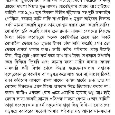
পত্রিকায় ভুক্তভোগীরা বিজ্ঞাপন দিয়েছে।ক্ষেপে গিয়েছে আনমনু
গ্রামের দারগা মিয়ার পুত্র বাদল। ভেবেছিলাম মেম্বার আঃ হাইয়ের
বাহিনী।গত ৯,১০ জুন ঠিকানা বিহীন ভূঁইফোড় সহ দুটি অনলাইন
পোর্টালে, বলেছে আমি নাকি সাংবাদিক ও মুকুল ভাইয়ের বিরুদ্ধে
ধর্ষণ মামলা করেছি,মুকুল ভাই কে খুন করার চেষ্টা করেছি,ভাবির
মোবাইল চুরি করেছি,ভাইস চেয়ারম্যান নাজমা বেগমের বিরুদ্ধে
মিথ্যা নিউজ করেছি,সে অনেক কোটিপতির ছেলে তার নিকট
মোবাইল ফোনে ২০ হাজার টাকা চাঁদা দাবি করেছি,এসব তো
ফোনে রেকর্ড থাকার কথা। আমি গরীব পরিবারে বেড়ে উঠেছি
ঠিক, কিন্তু ছোট থেকে কর্ম করে লাখ লাখ টাকা বৈধভাবে উপার্জন
করে বিলিয়ে দিয়েছি এবং আমার মতো নারীর টাকায় অনেক
নামদারি ধনী বিপদ থেকে উদ্ধার হয়েছেন।আল্লাহ সহায়ক
হলে,কোন ব্ল্যাকমেইল বা ষড়যন্ত্র করে লাভ হবে না,আল্লাহ ঠিকই
রক্ষা করিবেন।আসলে বাদল নামের ব্যক্তি স্বার্থের জন্য তার মা
বোনের বিরুদ্ধেও এমন মিথ্যে অপবাদ দিতে দ্বিধাবোধ করবে না।
কারণ আমিও একজন বোন।এতে প্রমাণিত হয়েছে শুধু আঃ হাই
মেম্বার ভাড়া করেনি,আমার প্রতিপক্ষ নাজমা বেগম ও তার বাহিনী
ভাড়া করেছে।আমার ধর্ম ডকুমেন্টস ছাড়া কিছু লিখি না।সে তাদের
ষড়যন্ত্রে বরাবরের মতোই আমার পরিবার সহ আমার মানসম্মান