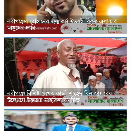
নবীগঞ্জের রোহানের জন্ম কর্ম উভয়ই বিকৃত,এলাকার
মানুষের দাবি
নবীগঞ্জে বিশিষ্ট লেখক কাজী শাহেদ বিন জাফরের
উদ্যোগে ইফতার মাহফিল অনুষ্ঠিত