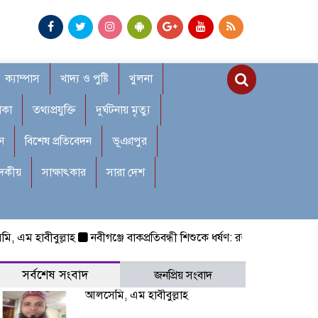
ক্যাম্পাস
খাদ্য ও পুষ্টি
খুলনা
াকা
তথ্যপ্রযুক্তি
দুর্ঘটনায় মৃত্যু
ন
বিশেষ প্রতিবেদন
ভূঞাপুর
াদকীয়
সাক্ষাৎকার
সারা দেশ
হাবীবুল্লাহ
নবীগঞ্জে বাকপ্রতিবন্ধী শিশুকে ধর্ষণ: রক্তাক্ত হলেও করা হয়নি 
সর্বশেষ সংবাদ
জনপ্রিয় সংবাদ
আলসেমি, এম হাবীবুল্লাহ