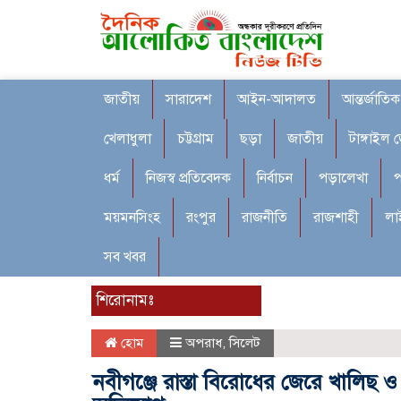
জাতীয়
সারাদেশ
আইন-আদালত
আন্তর্জাতিক
খেলাধুলা
চট্টগ্রাম
ছড়া
জাতীয়
টাঙ্গাইল 
ধর্ম
নিজস্ব প্রতিবেদক
নির্বাচন
পড়ালেখা
প
ময়মনসিংহ
রংপুর
রাজনীতি
রাজশাহী
লা
সব খবর
শিরোনামঃ
হোম
অপরাধ
,
সিলেট
নবীগঞ্জে রাস্তা বিরোধের জেরে খালিছ ও