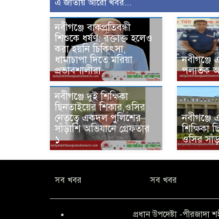
এ জাতীয় আরো খবর...
নবীগঞ্জে বাকপ্রতিবন্ধী
শিশুকে ধর্ষণ: রক্তাক্ত হলেও
করা হয়নি চিকিৎসা,
ধামাচাপা দিতে মরিয়া
‎নবীগঞ্জে এ
প্রভাবশালীরা
পলাতক আসা
নবীগঞ্জে দুই শিক্ষিকা
ছিনতাইয়ের শিকার,ওসির
নেতৃত্বে একদল পুলিশের
নবীগঞ্জে 
সাঁড়াশি অভিযানে গ্রেফতার
শিক্ষিকা 
১
ওসির সাঁ
সব খবর
সব খবর
প্রধান উপদেষ্টা -পীরজাদা শ