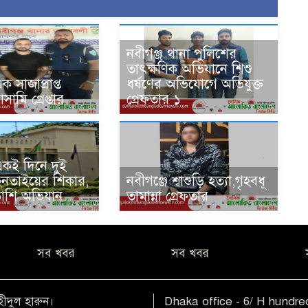
নবীগঞ্জ থানা পুলিশের
তাৎক্ষণিক অভিযানে শিশু
ক সাজাপ্রাপ্ত
ধর্ষণের অভিযোগে অভিযুক্ত
মি গ্রেপ্তার
গ্রেফতার ১
একই দিনে দুই
ছিনতাইয়ের শিকার,
নবীগঞ্জে শ্বাশুড়ি হত্যা,গৃহবধূ
ড়াশি অভিযান
তামান্না গ্রেফতার
সব খবর
সব খবর
হীদুল হারুন।
Dhaka office - 6/ H hundred