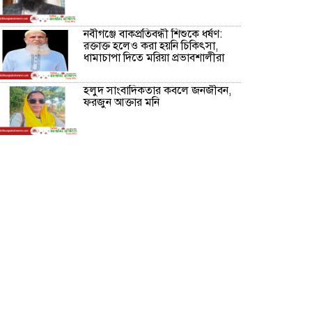
নবীগঞ্জে বাকপ্রতিবন্ধী শিশুকে ধর্ষণ:
রক্তাক্ত হলেও করা হয়নি চিকিৎসা,
ধামাচাপা দিতে মরিয়া প্রভাবশালীরা
হলুদ সাংবাদিকতার কবলে জনজীবন,
ফরজুন আক্তার মনি
নীরবে সমাজ বদলের স্বপ্ন বুনছেন সিমি
কিবরিয়া
অনিয়ম ও জালিয়াতির আশ্রয় নিয়ে
মেয়েকে বৃত্তি পরীক্ষার সুযোগ করে
দিলেন প্রধান শিক্ষক ফারুক মাস্টার
আব্দুল হক তালুকদার ফাউন্ডেশন
মানবতার শিকড় ছুঁই ছুঁই,ফরজুন
আক্তার মনি