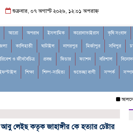
শুক্রবার, ০৭ অগাস্ট ২০২৬, ১২:০১ অপরাহ্ন
আরো
অপরাধ
ইসলামিক
করোনাভাইরাস
কৃষি সংবাদ
জেলা
কালিহাতী
ঘাটাইল
নাগরপুর
মির্জাপুর
সখিপুর
ঢ
রিবেশ ও জীববৈচিত্র
প্রবন্ধ
ফিচার
ফ্যাশন
বরিশাল
বিনোদ
ইফস্টাইল
শিক্ষা
শিল্প-সাহিত্য
শুভেচ্ছা বাণী
সম্পর্ক
সম্প
আলসেমি, এম 
 আবু লেইছ কতৃক জাহাঙ্গীর কে হত্যার চেষ্টার