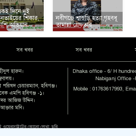
একই দিনে দুই
ছিনতাইয়ের শিকার,
নবীগঞ্জে শ্বাশুড়ি হত্যা,গৃহবধূ
ড়াশি অভিযান
তামান্না গ্রেফতার
সব খবর
সব খবর
হীদুল হারুন।
Dhaka office - 6/ H hundred
ত্রণালয়।
Nabiganj Office 
 পরিষদ চেয়ারম্যান, হবিগঞ্জ।
Mobile : 01763617993, Ema
াবেক এমপি হবিগঞ্জ -১।
 বদর আজিজ উদ্দিন।
আক্তার মনি।
 ওয়েবসাইটের কোনো লেখা, ছবি,
িও অনুমতি ছাড়া ব্যবহার বেআইনি