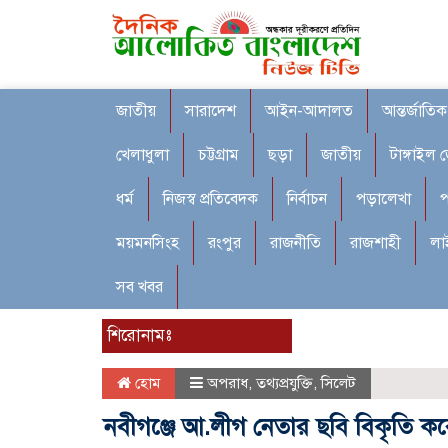
জাতীয়
সারাদেশ
আইন-আদালত
আন্তর্জাতিক
খেলাধুলা
চট্টগ্রাম
ছড়া
জাতীয়
টাঙ্গাইল 
ধর্ম
নিজস্ব প্রতিবেদক
নির্বাচন
পড়ালেখা
প
ময়মনসিংহ
রংপুর
রাজনীতি
রাজশাহী
লা
সব খবর
শিরোনামঃ
হোম
অপরাধ
,
তথ্যপ্রযুক্তি
,
সিলেট
নবীগঞ্জে আ.লীগ নেতার ছবি বিকৃতি ক