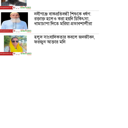
নবীগঞ্জে বাকপ্রতিবন্ধী শিশুকে ধর্ষণ:
রক্তাক্ত হলেও করা হয়নি চিকিৎসা,
ধামাচাপা দিতে মরিয়া প্রভাবশালীরা
হলুদ সাংবাদিকতার কবলে জনজীবন,
ফরজুন আক্তার মনি
নীরবে সমাজ বদলের স্বপ্ন বুনছেন সিমি
কিবরিয়া
অনিয়ম ও জালিয়াতির আশ্রয় নিয়ে
মেয়েকে বৃত্তি পরীক্ষার সুযোগ করে
দিলেন প্রধান শিক্ষক ফারুক মাস্টার
আব্দুল হক তালুকদার ফাউন্ডেশন
মানবতার শিকড় ছুঁই ছুঁই,ফরজুন
আক্তার মনি