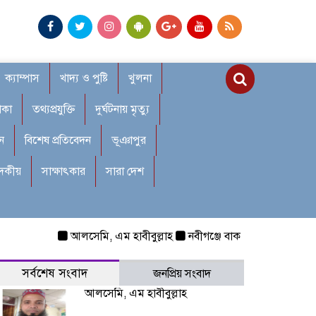
ক্যাম্পাস
খাদ্য ও পুষ্টি
খুলনা
াকা
তথ্যপ্রযুক্তি
দুর্ঘটনায় মৃত্যু
ন
বিশেষ প্রতিবেদন
ভূঞাপুর
াদকীয়
সাক্ষাৎকার
সারা দেশ
আলসেমি, এম হাবীবুল্লাহ
নবীগঞ্জে বাকপ্রতিবন্ধী শিশুকে ধর্ষণ:
সর্বশেষ সংবাদ
জনপ্রিয় সংবাদ
আলসেমি, এম হাবীবুল্লাহ