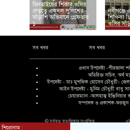
ছিনতাইয়ের শিকার,ওসির
নেতৃত্বে একদল পুলিশের
নবীগঞ্জে 
সাঁড়াশি অভিযানে গ্রেফতার
শিক্ষিকা 
১
ওসির সাঁ
সব খবর
সব খবর
প্রধান উপদেষ্টা -পীরজাদা শ
অতিরিক্ত সচিব, অর্থ মন্
উপদেষ্টা - ডাঃ মুশফিক হোসেন চৌধুরী। জেলা
আইন উপদেষ্টা - মুনিম চৌধুরী বাবু স
চেয়ারম্যান -আলহাজ্ব ইঞ্জিনিয়ার
সম্পাদক ও প্রকাশক-ফরজুন 
© সর্বস্বত্ব স্বত্বাধিকার সংরক্ষিত
এই
শিরোনাম :
ভিড