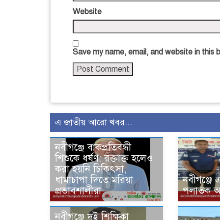
Website
Save my name, email, and website in this 
এ জাতীয় আরো খবর...
নবীগঞ্জে বাকপ্রতিবন্ধী
শিশুকে ধর্ষণ: রক্তাক্ত হলেও
করা হয়নি চিকিৎসা,
ধামাচাপা দিতে মরিয়া
‎নবীগঞ্জে এ
প্রভাবশালীরা
পলাতক আসা
নবীগঞ্জে দুই শিক্ষিকা