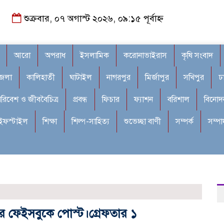
শুক্রবার, ০৭ অগাস্ট ২০২৬, ০৯:১৫ পূর্বাহ্ন
আরো
অপরাধ
ইসলামিক
করোনাভাইরাস
কৃষি সংবাদ
জেলা
কালিহাতী
ঘাটাইল
নাগরপুর
মির্জাপুর
সখিপুর
ঢ
রিবেশ ও জীববৈচিত্র
প্রবন্ধ
ফিচার
ফ্যাশন
বরিশাল
বিনোদ
ইফস্টাইল
শিক্ষা
শিল্প-সাহিত্য
শুভেচ্ছা বাণী
সম্পর্ক
সম্প
রে ফেইসবুকে পোস্ট।গ্রেফতার ১