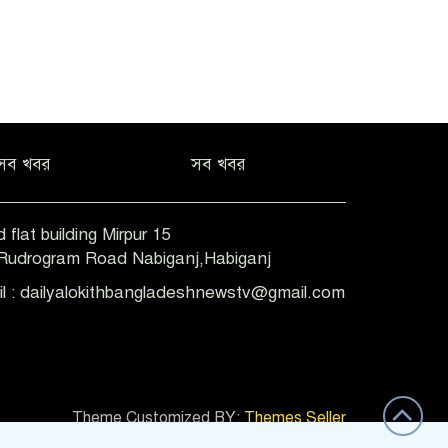
সব খবর
সব খবর
 flat building Mirpur 15
-Rudrogram Road Nabiganj,Habiganj
il : dailyalokithbangladeshnewstv@gmail.com
Theme Customized BY:
Themes Seller