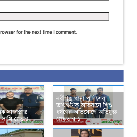
browser for the next time I comment.
নবীগঞ্জ থানা পুলিশের
তাৎক্ষণিক অভিযানে শিশু
ক সাজাপ্রাপ্ত
ধর্ষণের অভিযোগে অভিযুক্ত
মি গ্রেপ্তার
গ্রেফতার ১