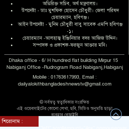
অতিরিক্ত সচিব, অর্থ মন্ত্রণালয়।
উপদেষ্টা - ডাঃ মুশফিক হোসেন চৌধুরী। জেলা পরিষদ
আব্দুল হক তালুকদার ফাউন্ডেশন মানবতার
চেয়ারম্যান, হবিগঞ্জ।
শিকড় ছুঁই ছুঁই,ফরজুন আক্তার মনি
আইন উপদেষ্টা - মুনিম চৌধুরী বাবু সাবেক এমপি হবিগঞ্জ
-১।
চেয়ারম্যান -আলহাজ্ব ইঞ্জিনিয়ার বদর আজিজ উদ্দিন।
সিলেট রেঞ্জের শ্রেষ্ঠ ওসি নির্বাচিত হলেন
সম্পাদক ও প্রকাশক-ফরজুন আক্তার মনি।
নবীগঞ্জ থানার ওসি মোনায়েম
Dhaka office - 6/ H hundred flat building Mirpur 15
Nabiganj Office -Rudrogram Road Nabiganj,Habiganj
‎নবীগঞ্জে এক সাজাপ্রাপ্ত পলাতক আসামি
গ্রেপ্তার
Mobile : 01763617993, Email :
dailyalokithbangladeshnewstv@gmail.com
নবীগঞ্জ থানা পুলিশের তাৎক্ষণিক অভিযানে
শিশু ধর্ষণের অভিযোগে অভিযুক্ত গ্রেফতার ১
© সর্বস্বত্ব স্বত্বাধিকার সংরক্ষিত
এই ওয়েবসাইটের কোনো লেখা, ছবি, ভিডিও অনুমতি ছাড়া
ব্যবহার বেআইনি
নবীগঞ্জে দুই শিক্ষিকা ছিনতাইয়ের
শিরোনাম :
Theme Customized BY:
Themes Seller
শিকার,ওসির নেতৃত্বে একদল পুলিশের
direction = "left" scrollamount="4px" onmouseover="this