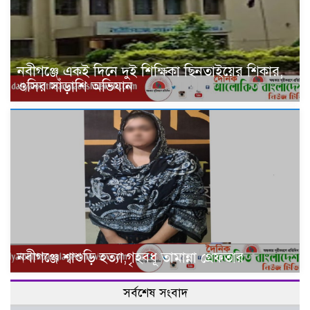
নবীগঞ্জে একই দিনে দুই শিক্ষিকা ছিনতাইয়ের শিকার,
ওসির সাঁড়াশি অভিযান
নবীগঞ্জে শ্বাশুড়ি হত্যা,গৃহবধূ তামান্না গ্রেফতার
সর্বশেষ সংবাদ