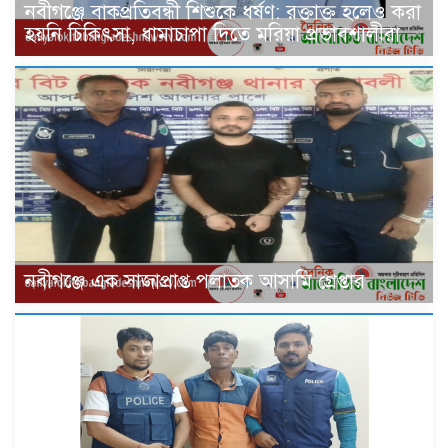
নবীগঞ্জে বাকপ্রতিবন্ধী শিশুকে ধর্ষণ: রক্তাক্ত হলেও করা
হয়নি চিকিৎসা, ধামাচাপা দিতে মরিয়া প্রভাবশালীরা
‎নবীগঞ্জে এক সাজাপ্রাপ্ত পলাতক আসামি গ্রেপ্তার