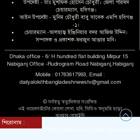
উপদেষ্টা - ডাঃ মুশফিক হোসেন চৌধুরী। জেলা পরিষদ
আব্দুল হক তালুকদার ফাউন্ডেশন মানবতার
চেয়ারম্যান, হবিগঞ্জ।
শিকড় ছুঁই ছুঁই,ফরজুন আক্তার মনি
আইন উপদেষ্টা - মুনিম চৌধুরী বাবু সাবেক এমপি হবিগঞ্জ
-১।
চেয়ারম্যান -আলহাজ্ব ইঞ্জিনিয়ার বদর আজিজ উদ্দিন।
সিলেট রেঞ্জের শ্রেষ্ঠ ওসি নির্বাচিত হলেন
সম্পাদক ও প্রকাশক-ফরজুন আক্তার মনি।
নবীগঞ্জ থানার ওসি মোনায়েম
Dhaka office - 6/ H hundred flat building Mirpur 15
Nabiganj Office -Rudrogram Road Nabiganj,Habiganj
‎নবীগঞ্জে এক সাজাপ্রাপ্ত পলাতক আসামি
গ্রেপ্তার
Mobile : 01763617993, Email :
dailyalokithbangladeshnewstv@gmail.com
নবীগঞ্জ থানা পুলিশের তাৎক্ষণিক অভিযানে
শিশু ধর্ষণের অভিযোগে অভিযুক্ত গ্রেফতার ১
© সর্বস্বত্ব স্বত্বাধিকার সংরক্ষিত
এই ওয়েবসাইটের কোনো লেখা, ছবি, ভিডিও অনুমতি ছাড়া
ব্যবহার বেআইনি
শিরোনাম :
নবীগঞ্জে দুই শিক্ষিকা ছিনতাইয়ের
Theme Customized BY:
Themes Seller
direction = "left" scrollamount="4px" onmouseover
শিকার,ওসির নেতৃত্বে একদল পুলিশের
সাঁড়াশি অভিযানে গ্রেফতার ১