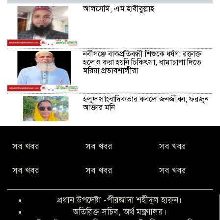
আলসেমি, এম হাবীবুল্লাহ
নবীগঞ্জে বাকপ্রতিবন্ধী শিশুকে ধর্ষণ: রক্তাক্ত
হলেও করা হয়নি চিকিৎসা, ধামাচাপা দিতে
মরিয়া প্রভাবশালীরা
হলুদ সাংবাদিকতার কবলে জনজীবন, ফরজুন
আক্তার মনি
নীরবে সমাজ বদলের স্বপ্ন বুনছেন সিমি
সব খবর
সব খবর
সব খবর
কিবরিয়া
সব খবর
সব খবর
সব খবর
অনিয়ম ও জালিয়াতির আশ্রয় নিয়ে মেয়েকে
বৃত্তি পরীক্ষার সুযোগ করে দিলেন প্রধান শিক্ষক
প্রধান উপদেষ্টা -পীরজাদা শহীদুল হারুন।
ফারুক মাস্টার
অতিরিক্ত সচিব, অর্থ মন্ত্রণালয়।