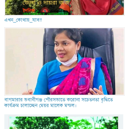
এখন_কোথায়_যাব!!
বাগমারার ভবানীগঞ্জ পৌরসভাতে করোনা সচেতনতা বৃদ্ধিতে
কার্যক্রম চালাচ্ছেন মেয়র মালেক মন্ডল।