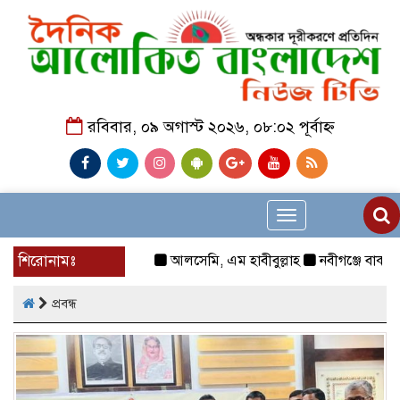
রবিবার, ০৯ অগাস্ট ২০২৬, ০৮:০২ পূর্বাহ্ন
Toggle
navigation
শিরোনামঃ
আলসেমি, এম হাবীবুল্লাহ
নবীগঞ্জে বাকপ্রতিবন্
প্রবন্ধ