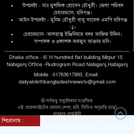
উপদেষ্টা - ডাঃ মুশফিক হোসেন চৌধুরী। জেলা পরিষদ
আব্দুল হক তালুকদার ফাউন্ডেশন মানবতার
চেয়ারম্যান, হবিগঞ্জ।
শিকড় ছুঁই ছুঁই,ফরজুন আক্তার মনি
আইন উপদেষ্টা - মুনিম চৌধুরী বাবু সাবেক এমপি হবিগঞ্জ
-১।
চেয়ারম্যান -আলহাজ্ব ইঞ্জিনিয়ার বদর আজিজ উদ্দিন।
সিলেট রেঞ্জের শ্রেষ্ঠ ওসি নির্বাচিত হলেন
সম্পাদক ও প্রকাশক-ফরজুন আক্তার মনি।
নবীগঞ্জ থানার ওসি মোনায়েম
Dhaka office - 6/ H hundred flat building Mirpur 15
Nabiganj Office -Rudrogram Road Nabiganj,Habiganj
‎নবীগঞ্জে এক সাজাপ্রাপ্ত পলাতক আসামি
গ্রেপ্তার
Mobile : 01763617993, Email :
dailyalokithbangladeshnewstv@gmail.com
নবীগঞ্জ থানা পুলিশের তাৎক্ষণিক অভিযানে
শিশু ধর্ষণের অভিযোগে অভিযুক্ত গ্রেফতার ১
© সর্বস্বত্ব স্বত্বাধিকার সংরক্ষিত
এই ওয়েবসাইটের কোনো লেখা, ছবি, ভিডিও অনুমতি ছাড়া
ব্যবহার বেআইনি
শিরোনাম :
নবীগঞ্জে দুই শিক্ষিকা ছিনতাইয়ের
Theme Customized BY:
Themes Seller
direction = "left" scrollamount="4px" onmouseover="this
শিকার,ওসির নেতৃত্বে একদল পুলিশের
সাঁড়াশি অভিযানে গ্রেফতার ১