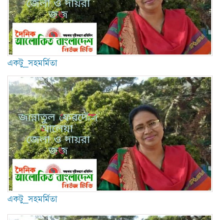
একটু_সহমর্মিতা
একটু_সহমর্মিতা