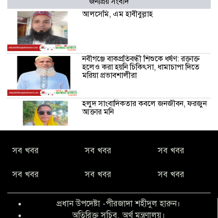
জনপ্রিয় সংবাদ
আলসেমি, এম হাবীবুল্লাহ
নবীগঞ্জে বাকপ্রতিবন্ধী শিশুকে ধর্ষণ: রক্তাক্ত
হলেও করা হয়নি চিকিৎসা, ধামাচাপা দিতে
মরিয়া প্রভাবশালীরা
হলুদ সাংবাদিকতার কবলে জনজীবন, ফরজুন
আক্তার মনি
নীরবে সমাজ বদলের স্বপ্ন বুনছেন সিমি
সব খবর
সব খবর
সব খবর
কিবরিয়া
সব খবর
সব খবর
সব খবর
অনিয়ম ও জালিয়াতির আশ্রয় নিয়ে মেয়েকে
বৃত্তি পরীক্ষার সুযোগ করে দিলেন প্রধান শিক্ষক
প্রধান উপদেষ্টা -পীরজাদা শহীদুল হারুন।
ফারুক মাস্টার
অতিরিক্ত সচিব, অর্থ মন্ত্রণালয়।