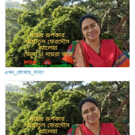
এখন_কোথায়_যাব!!