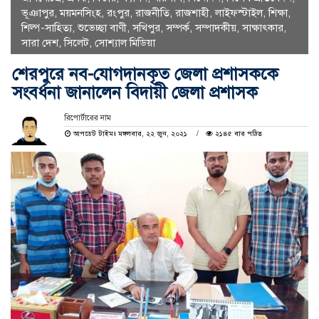
ভূঞাপুর
,
ময়মনসিংহ
,
রংপুর
,
রাজনীতি
,
রাজশাহী
,
লাইফস্টাইল
,
শিক্ষা
,
শিল্প-সাহিত্য
,
শুভেচ্ছা বাণী
,
সখিপুর
,
সম্পর্ক
,
সম্পাদকীয়
,
সাক্ষাৎকার
,
সারা দেশ
,
সিলেট
,
সোশ্যাল মিডিয়া
শেরপুরে নব-যোগদানকৃত জেলা প্রশাসককে
সংবর্ধনা জানালেন বিদায়ী জেলা প্রশাসক
রিপোর্টারের নাম
আপডেট টাইমঃ মঙ্গলবার, ২২ জুন, ২০২১
২১৪৫ বার পঠিত