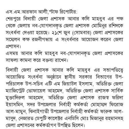
এস.এম.আরফান আলী,স্টাফ রিপোর্টার:
শেরপুরে বিদায়ী জেলা প্রশাসক আনার কলি মাহবুব এর পক্ষ
থেকে জেলায় নব-যোগদানকৃত জেলা প্রশাসক মোমিনুর রশিদকে
সংবর্ধনা দেওয়া হয়েছে। ২১শে জুন (সোমবার) জেলা প্রশাসকের
সম্মেলন কক্ষ রজনীগন্ধায় এ সংবর্ধনার আয়োজন করেন জেলা
প্রশাসন।
এসময় আনার কলি মাহবুব নব-যোগদানকৃত জেলা প্রশাসকের
সাফল্য কামনা করে বক্তব্য রাখেন।
বিদায়ী জেলা প্রশাসক আনার কলি মাহবুব এর সভাপতিত্বে
আয়োজিত সংবর্ধনা অনুষ্ঠানে স্থানীয় সরকার বিভাগের উপ-
পরিচালক উপ-সচিব এটি এম জিয়াউল ইসলাম, অতিরিক্ত জেলা
ম্যাজিস্ট্রেট তোফায়েল আহমেদ, অতিরিক্ত জেলা প্রশাসক সার্বিক
মুক্তাদিরুল আহমেদ, অতিরিক্ত জেলা প্রশাসক রাজস্ব ফরিদা
ইয়াসমিন, সদর উপজেলার নির্বাহী কর্মকর্তা মোহাম্মদ ফিরোজ
আল-মামুন, ঝিনাইগাতী উপজেলার নির্বাহী কর্মকর্তা ফারুক আল-
মাসুদ, নেজারত ডেপুটি কালেক্টর এনডিসি মোঃ মিজানুর রহমানসহ
জেলা প্রশাসনের কর্মকর্তাগণ উপস্থিত ছিলেন।