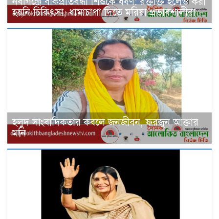
নবীগঞ্জে বাকপ্রতিবন্ধী শিশুকে ধর্ষণ: রক্তাক্ত হলেও করা
হয়নি চিকিৎসা, ধামাচাপা দিতে মরিয়া প্রভাবশালীরা
হলুদ সাংবাদিকতার কবলে জনজীবন, ফরজুন আক্তার
মনি