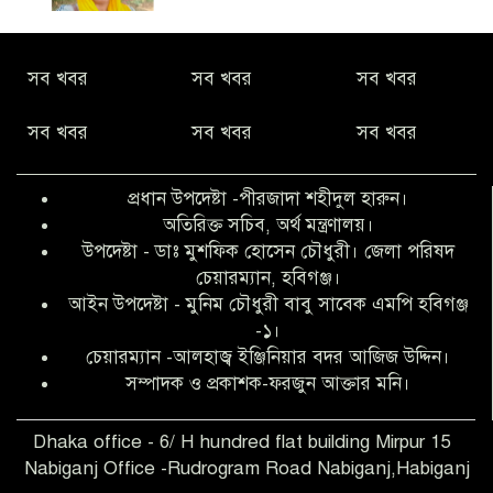
নীরবে সমাজ বদলের স্বপ্ন বুনছেন সিমি
সব খবর
সব খবর
সব খবর
কিবরিয়া
সব খবর
সব খবর
সব খবর
অনিয়ম ও জালিয়াতির আশ্রয় নিয়ে মেয়েকে
বৃত্তি পরীক্ষার সুযোগ করে দিলেন প্রধান শিক্ষক
প্রধান উপদেষ্টা -পীরজাদা শহীদুল হারুন।
ফারুক মাস্টার
অতিরিক্ত সচিব, অর্থ মন্ত্রণালয়।
উপদেষ্টা - ডাঃ মুশফিক হোসেন চৌধুরী। জেলা পরিষদ
আব্দুল হক তালুকদার ফাউন্ডেশন মানবতার
চেয়ারম্যান, হবিগঞ্জ।
শিকড় ছুঁই ছুঁই,ফরজুন আক্তার মনি
আইন উপদেষ্টা - মুনিম চৌধুরী বাবু সাবেক এমপি হবিগঞ্জ
-১।
চেয়ারম্যান -আলহাজ্ব ইঞ্জিনিয়ার বদর আজিজ উদ্দিন।
সিলেট রেঞ্জের শ্রেষ্ঠ ওসি নির্বাচিত হলেন
সম্পাদক ও প্রকাশক-ফরজুন আক্তার মনি।
নবীগঞ্জ থানার ওসি মোনায়েম
Dhaka office - 6/ H hundred flat building Mirpur 15
Nabiganj Office -Rudrogram Road Nabiganj,Habiganj
‎নবীগঞ্জে এক সাজাপ্রাপ্ত পলাতক আসামি
গ্রেপ্তার