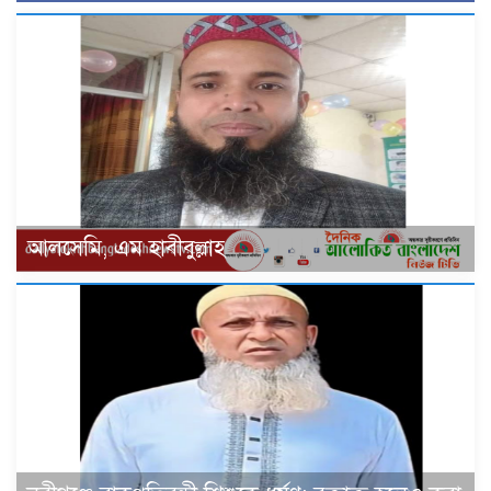
আলসেমি, এম হাবীবুল্লাহ