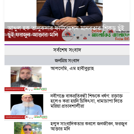
আব্দুল হক তালুকদার ফাউন্ডেশন মানবতার শিকড় ছুঁই
ছুঁই,ফরজুন আক্তার মনি
সর্বশেষ সংবাদ
জনপ্রিয় সংবাদ
আলসেমি, এম হাবীবুল্লাহ
নবীগঞ্জে বাকপ্রতিবন্ধী শিশুকে ধর্ষণ: রক্তাক্ত
হলেও করা হয়নি চিকিৎসা, ধামাচাপা দিতে
মরিয়া প্রভাবশালীরা
হলুদ সাংবাদিকতার কবলে জনজীবন, ফরজুন
আক্তার মনি