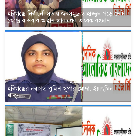
হবিগঞ্জে নির্বাচনী সভায় জনসমুদ্র তাহাজ্জুদ পড়ে ভোট
কেন্দ্রে যাওয়ার আহ্বান জানালেন তারেক রহমান
হবিগঞ্জের নবাগত পুলিশ সুপার মোছা. ইয়াছমিন
খাতুন।