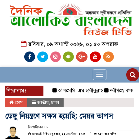
রবিবার, ০৯ অগাস্ট ২০২৬, ০১:৫২ অপরাহ্ন
Toggle
navigation
শিরোনামঃ
আলসেমি, এম হাবীবুল্লাহ
নবীগঞ্জে বাকপ্রতিবন্
হোম
জাতীয়
,
ঢাকা
ডেঙ্গু নিয়ন্ত্রণে সক্ষম হয়েছি: মেয়র তাপস
রিপোর্টারের নাম
আপডেট টাইমঃ বুধবার, ২২ সেপ্টেম্বর, ২০২১
৬২৬ বার পঠিত