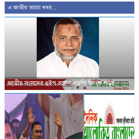
এ জাতীয় আরো খবর...
জাতীয় সংসদের হুইপ হলেন এমপি জি কে গউছ