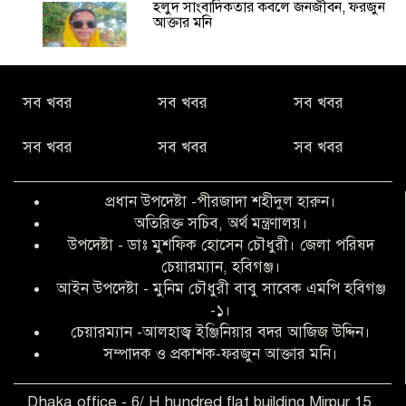
হলুদ সাংবাদিকতার কবলে জনজীবন, ফরজুন
আক্তার মনি
নীরবে সমাজ বদলের স্বপ্ন বুনছেন সিমি
সব খবর
সব খবর
সব খবর
কিবরিয়া
সব খবর
সব খবর
সব খবর
অনিয়ম ও জালিয়াতির আশ্রয় নিয়ে মেয়েকে
বৃত্তি পরীক্ষার সুযোগ করে দিলেন প্রধান শিক্ষক
প্রধান উপদেষ্টা -পীরজাদা শহীদুল হারুন।
ফারুক মাস্টার
অতিরিক্ত সচিব, অর্থ মন্ত্রণালয়।
উপদেষ্টা - ডাঃ মুশফিক হোসেন চৌধুরী। জেলা পরিষদ
আব্দুল হক তালুকদার ফাউন্ডেশন মানবতার
চেয়ারম্যান, হবিগঞ্জ।
শিকড় ছুঁই ছুঁই,ফরজুন আক্তার মনি
আইন উপদেষ্টা - মুনিম চৌধুরী বাবু সাবেক এমপি হবিগঞ্জ
-১।
চেয়ারম্যান -আলহাজ্ব ইঞ্জিনিয়ার বদর আজিজ উদ্দিন।
সিলেট রেঞ্জের শ্রেষ্ঠ ওসি নির্বাচিত হলেন
সম্পাদক ও প্রকাশক-ফরজুন আক্তার মনি।
নবীগঞ্জ থানার ওসি মোনায়েম
Dhaka office - 6/ H hundred flat building Mirpur 15