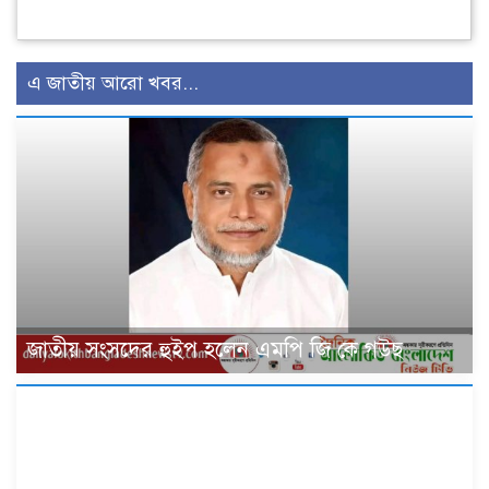
এ জাতীয় আরো খবর...
জাতীয় সংসদের হুইপ হলেন এমপি জি কে গউছ