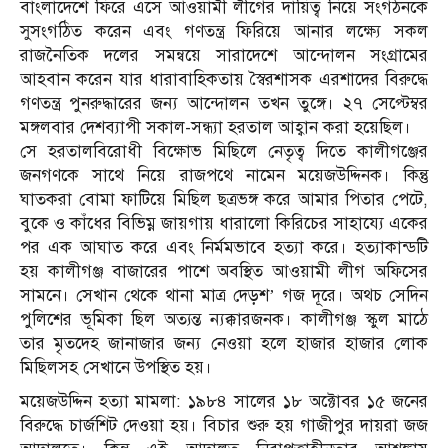
বাংলাদেশে ফিরে এসে আওয়ামী লীগের দায়িত্ব নিয়ে সংগঠনকে
সুসংগঠিত করেন এবং গণতন্ত্র ফিরিয়ে আনার লক্ষ্যে সকল
রাজনৈতিক দলের সমন্বয়ে সারাদেশে আন্দোলন সংগ্রামের
আহবান করেন যার ধারাবাহিকতায় স্বৈরশাসক এরশাদের বিরুদ্ধে
গণতন্ত্র পুনরুদ্ধারের জন্য আন্দোলন তখন তুঙ্গে। ২৭ সেপ্টেম্বর
মঙ্গলবার দেশব্যাপী সকাল-সন্ধ্যা হরতাল আহ্বান করা হয়েছিল।
সে হরতালবিরোধী বিক্ষোভ মিছিলে নেতৃত্ব দিতে কালীগঞ্জের
জনগণকে সাথে নিয়ে রাজপথে নামেন ময়েজউদ্দিনক। কিন্তু
ঘাতকরা বোমা ফাটিয়ে মিছিল ছত্রভঙ্গ করে আমার পিতার পেটে,
বুকে ও কাঁধের বিভিম্ন জায়গায় ধারালো কিরিচের সাহায্যে একের
পর এক আঘাত করে এবং নির্মমভাবে হত্যা করে। হত্যাকান্ডটি
হয় কালীগঞ্জ বাজারের পাশে অবস্থিত আওয়ামী লীগ অফিসের
সামনে। সেখান থেকে থানা মাত্র দেড়শ’ গজ দূরে। অথচ সেদিন
পুলিশের ভূমিকা ছিল অত্যন্ত ন্যক্কারজনক। কালীগঞ্জ স্কুল মাঠে
তার মৃতদেহ জানাজার জন্য নেওয়া হলে হাজার হাজার লোক
মিছিলসহ সেখানে উপস্থিত হয়।
ময়েজউদ্দিন হত্যা মামলা: ১৯৮৪ সালের ১৮ অক্টোবর ১৫ জনের
বিরুদ্ধে চার্জশিট দেওয়া হয়। বিচার শুরু হয় গাজীপুর দায়রা জজ