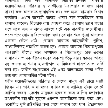
আদালতে। কিন্তু এই আদালত নিরাপত্তাহীনতার আশঙ্কায়
ময়েজউদ্দিনের পরিবার ও সাক্ষীদের নিরাপত্তার দাবিতে ঢাকা
দায়রা জজ আদালতে স্থানান্তরিত হয়। শুরু হলো মামলার বিচার
কার্যক্রম। প্রধান আসামী আজম খানরা মনে করেছিলেন তারা
খালাস পাবেন। বিচারক রায় ঘোষণা করে এজলাস ত্যাগ করার
সঙ্গে সঙ্গে জজ আদালত প্রাঙ্গণে ঘটে এক নারকীয় ধ্বংসলীলা।
প্রচন্ড শব্দে বোমার বিস্ম্ফোরণ ঘটে। বোমার শব্দে পুরো আদালত
এলাকা কেঁপে ওঠে। বোমার আঘাতে আইনজীবী, পুলিশ,
সাংবাদিকসহ শতাধিক আহত হন। বোমার আঘাতে পিরোজপুরের
আওয়ামী লীগের দপ্তর সম্পাদক ও পিরোজপুর রেড ক্রসের
সাধারণ সম্পাদক ধীরেন দত্তের এক পা উড়ে যায়। গুরুতর আহত
২৫ জনকে ন্যাশনাল হাসপাতাল ও মিটফোর্ড হাসপাতালে ভর্তি
করা হয়। স্বাধীন বাংলাদেশে এই প্রথম আদালতের মতো পবিত্র
জায়গায় বোমাবাজির ঘটনা ঘটল।
শহীদ ময়েজউদ্দিনের পরিবার ও দেশের মানুষ এই রায়ে সন্তুষ্ট
ছিলেন না। তাই আসামিদের ফাঁসির দাবি জানিয়ে সুপ্রিম কোর্টে
আপিল করেন। দেশের মানুষকে হতবাক করে আপিল চলাকালে
তৎকালীন রাষ্ট্রপতি মুহম্মদ এরশাদ আসামিদের ক্ষমা করে দেন।
স্বঘোষিত খুনি রাষ্ট্রপতির ক্ষমা পেয়ে খালাস হয়ে যান। স্বৈরশাসক