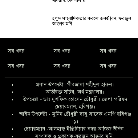
মরিয়া প্রভাবশালীরা
হলুদ সাংবাদিকতার কবলে জনজীবন, ফরজুন
আক্তার মনি
নীরবে সমাজ বদলের স্বপ্ন বুনছেন সিমি
সব খবর
সব খবর
সব খবর
কিবরিয়া
সব খবর
সব খবর
সব খবর
অনিয়ম ও জালিয়াতির আশ্রয় নিয়ে মেয়েকে
বৃত্তি পরীক্ষার সুযোগ করে দিলেন প্রধান শিক্ষক
প্রধান উপদেষ্টা -পীরজাদা শহীদুল হারুন।
ফারুক মাস্টার
অতিরিক্ত সচিব, অর্থ মন্ত্রণালয়।
উপদেষ্টা - ডাঃ মুশফিক হোসেন চৌধুরী। জেলা পরিষদ
আব্দুল হক তালুকদার ফাউন্ডেশন মানবতার
চেয়ারম্যান, হবিগঞ্জ।
শিকড় ছুঁই ছুঁই,ফরজুন আক্তার মনি
আইন উপদেষ্টা - মুনিম চৌধুরী বাবু সাবেক এমপি হবিগঞ্জ
-১।
চেয়ারম্যান -আলহাজ্ব ইঞ্জিনিয়ার বদর আজিজ উদ্দিন।
সিলেট রেঞ্জের শ্রেষ্ঠ ওসি নির্বাচিত হলেন
সম্পাদক ও প্রকাশক-ফরজুন আক্তার মনি।
নবীগঞ্জ থানার ওসি মোনায়েম