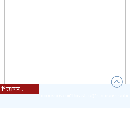
শিরোনাম :
mount="4px" onmouseover="this.stop()" onmouseout="this.st