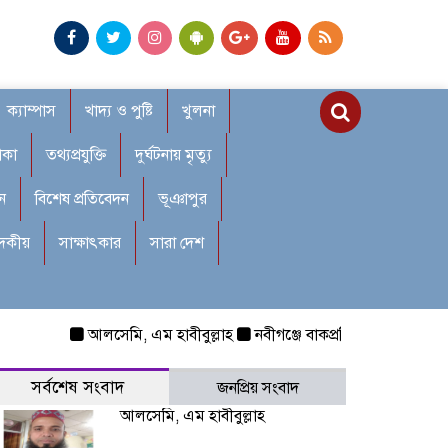
ক্যাম্পাস
খাদ্য ও পুষ্টি
খুলনা
াকা
তথ্যপ্রযুক্তি
দুর্ঘটনায় মৃত্যু
ন
বিশেষ প্রতিবেদন
ভূঞাপুর
াদকীয়
সাক্ষাৎকার
সারা দেশ
আলসেমি, এম হাবীবুল্লাহ
নবীগঞ্জে বাকপ্রতিবন্ধী শিশুকে ধর্ষণ: র
সর্বশেষ সংবাদ
জনপ্রিয় সংবাদ
আলসেমি, এম হাবীবুল্লাহ