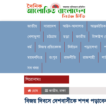
জাতীয়
সারাদেশ
আইন-আদালত
আন্তর্জাতিক
খেলাধুলা
চট্টগ্রাম
ছড়া
জাতীয়
টাঙ্গাইল 
ধর্ম
নিজস্ব প্রতিবেদক
নির্বাচন
পড়ালেখা
প
ময়মনসিংহ
রংপুর
রাজনীতি
রাজশাহী
লা
সব খবর
শিরোনামঃ
হোম
জাতীয়
,
ঢাকা
বিজয় দিবসে দেশবাসীকে শপথ পড়াবেন প্র