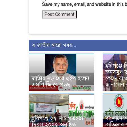
Save my name, email, and website in this 
এ জাতীয় আরো খবর...
হবিগঞ্জে ন
জনসমুদ্র 
জাতীয় সংসদের হুইপ হলেন
কেন্দ্রে য
এমপি জি কে গউছ
জানালেন 
হবিগঞ্জে ২৫ মার্চ গতহত্যা
বাংলাদে
দিবস ২০২৫ অনুষ্ঠিত
বাতিলের 