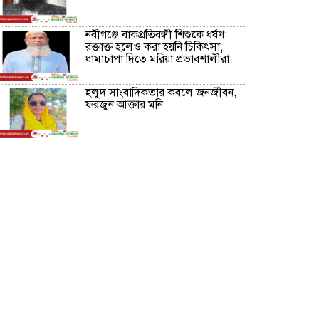
নবীগঞ্জে বাকপ্রতিবন্ধী শিশুকে ধর্ষণ:
রক্তাক্ত হলেও করা হয়নি চিকিৎসা,
ধামাচাপা দিতে মরিয়া প্রভাবশালীরা
হলুদ সাংবাদিকতার কবলে জনজীবন,
ফরজুন আক্তার মনি
নীরবে সমাজ বদলের স্বপ্ন বুনছেন সিমি
কিবরিয়া
অনিয়ম ও জালিয়াতির আশ্রয় নিয়ে
মেয়েকে বৃত্তি পরীক্ষার সুযোগ করে
দিলেন প্রধান শিক্ষক ফারুক মাস্টার
আব্দুল হক তালুকদার ফাউন্ডেশন
মানবতার শিকড় ছুঁই ছুঁই,ফরজুন
আক্তার মনি