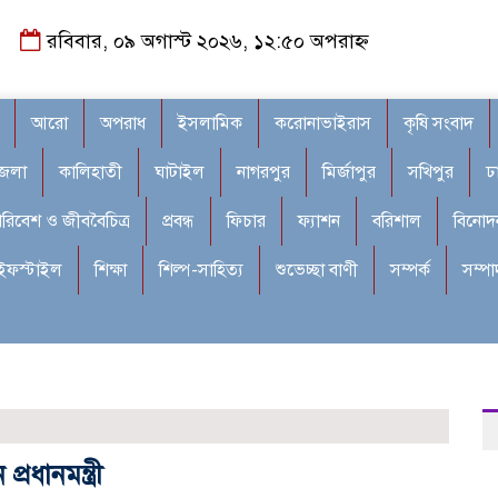
রবিবার, ০৯ অগাস্ট ২০২৬, ১২:৫০ অপরাহ্ন
আরো
অপরাধ
ইসলামিক
করোনাভাইরাস
কৃষি সংবাদ
জেলা
কালিহাতী
ঘাটাইল
নাগরপুর
মির্জাপুর
সখিপুর
ঢ
রিবেশ ও জীববৈচিত্র
প্রবন্ধ
ফিচার
ফ্যাশন
বরিশাল
বিনোদ
ইফস্টাইল
শিক্ষা
শিল্প-সাহিত্য
শুভেচ্ছা বাণী
সম্পর্ক
সম্প
ধানমন্ত্রী