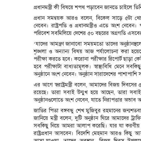
প্রধানমন্ত্রী কী বিষয়ে শপথ পড়াবেন জানতে চাইলে ত
প্রধান সমন্বয়ক আরও বলেন, বিকেল সাড়ে ৫টা থেক
নেবেন। রাষ্ট্রপতি ও প্রধানমন্ত্রীও এতে অংশ নেবেন। প
পরিবেশ সবমিলিয়ে দেশের ৫০ বছরের অগ্রগতি এসবের সম
‘যাদের আমন্ত্রণ জানাবো সময়মতো তাদের অনুষ্ঠানস্থলে প
শৃঙ্খলা ও অন্যান্য বিষয় আজ পর্যালোচনা করা হয়ে
পরীক্ষা করতে হবে। করোনা পরীক্ষার রিপোর্ট ছাড়া কেউ
হবে পরীক্ষাটা বাধ্যতামূলক। স্বাস্থ্যবিধি মেনে 
অনুষ্ঠানে অংশ নেবেন। অনুষ্ঠান সারাদেশের পাশাপাশি স
এর আগে স্বরাষ্ট্রমন্ত্রী বলেন, আমাদের বিজয় দিবসের 
রয়েছে। তারা সবাই উন্মুখ হয়ে আছেন, তারা সবা
অনুষ্ঠানগুলোতে অংশ নেবেন, যাতে নিরাপত্তার অভাব
জাতির পিতা বঙ্গবন্ধু শেখ মুজিবুর রহমানের জন্মশত
জানিয়ে মন্ত্রী বলেন, দুটি অনুষ্ঠান ঘিরে আমাদের ট্রাফ
সবকিছু নিয়ে আমরা আলাপ করেছি। যার যা করণীয় 
রাষ্ট্রপ্রধান আসবেন। বিদেশি মেহমান আরও কিছু 
আসা-যাওয়া, তাদের অবস্থান…বিজয় দিবস উপলক্ষ