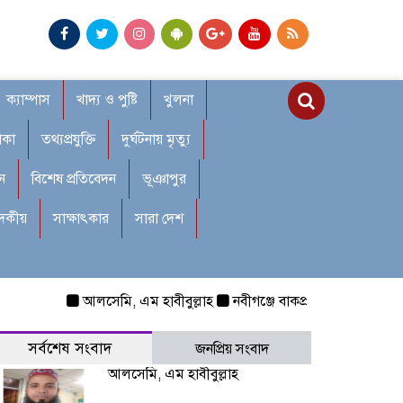
ক্যাম্পাস
খাদ্য ও পুষ্টি
খুলনা
াকা
তথ্যপ্রযুক্তি
দুর্ঘটনায় মৃত্যু
ন
বিশেষ প্রতিবেদন
ভূঞাপুর
াদকীয়
সাক্ষাৎকার
সারা দেশ
আলসেমি, এম হাবীবুল্লাহ
নবীগঞ্জে বাকপ্রতিবন্ধী শিশুকে ধর্ষণ: 
সর্বশেষ সংবাদ
জনপ্রিয় সংবাদ
আলসেমি, এম হাবীবুল্লাহ