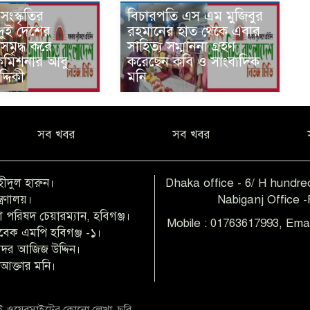
সংস্কৃতির
বিচারপতি এস এম মুজিবুর
দুই দেশের
রহমানের হাত থেকে এবার
 সমৃদ্ধ করে
সাহিত্য সম্মাননা গ্রহণ
কমিশনার আবু
করেছেন কবি ও সাংবাদিক
্দিকী
মনি
সব খবর
সব খবর
হীদুল হারুন।
Dhaka office - 6/ H hundred
ত্রণালয়।
Nabiganj Office 
 পরিষদ চেয়ারম্যান, হবিগঞ্জ।
Mobile : 01763617993, Ema
াবেক এমপি হবিগঞ্জ -১।
 বদর আজিজ উদ্দিন।
আক্তার মনি।