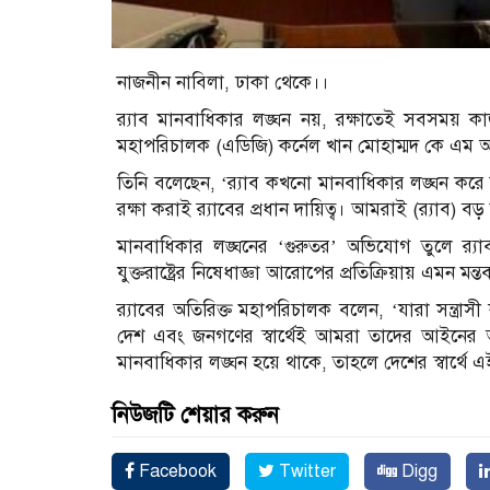
নাজনীন নাবিলা, ঢাকা থেকে।।
র‌্যাব মানবাধিকার লঙ্ঘন নয়, রক্ষাতেই সবসময় 
মহাপরিচালক (এডিজি) কর্নেল খান মোহাম্মদ কে এম
তিনি বলেছেন, ‘র‌্যাব কখনো মানবাধিকার লঙ্ঘন কর
রক্ষা করাই র‌্যাবের প্রধান দায়িত্ব। আমরাই (র‌্যাব) ব
মানবাধিকার লঙ্ঘনের ‘গুরুতর’ অভিযোগ তুলে র‌্যা
যুক্তরাষ্ট্রের নিষেধাজ্ঞা আরোপের প্রতিক্রিয়ায় এমন মন
র‌্যাবের অতিরিক্ত মহাপরিচালক বলেন, ‘যারা সন্ত্রাসী
দেশ এবং জনগণের স্বার্থেই আমরা তাদের আইনে
মানবাধিকার লঙ্ঘন হয়ে থাকে, তাহলে দেশের স্বার্থ
নিউজটি শেয়ার করুন
Facebook
Twitter
Digg