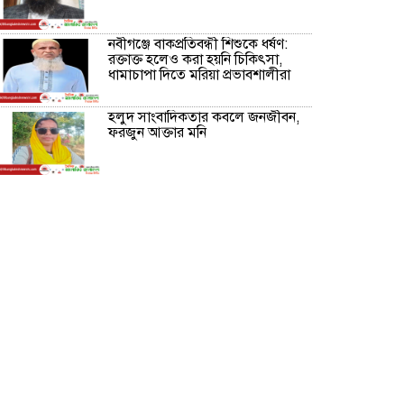
নবীগঞ্জে বাকপ্রতিবন্ধী শিশুকে ধর্ষণ:
রক্তাক্ত হলেও করা হয়নি চিকিৎসা,
ধামাচাপা দিতে মরিয়া প্রভাবশালীরা
হলুদ সাংবাদিকতার কবলে জনজীবন,
ফরজুন আক্তার মনি
নীরবে সমাজ বদলের স্বপ্ন বুনছেন সিমি
কিবরিয়া
অনিয়ম ও জালিয়াতির আশ্রয় নিয়ে
মেয়েকে বৃত্তি পরীক্ষার সুযোগ করে
দিলেন প্রধান শিক্ষক ফারুক মাস্টার
আব্দুল হক তালুকদার ফাউন্ডেশন
মানবতার শিকড় ছুঁই ছুঁই,ফরজুন
আক্তার মনি