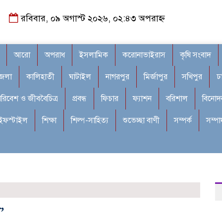
রবিবার, ০৯ অগাস্ট ২০২৬, ০২:৪৩ অপরাহ্ন
আরো
অপরাধ
ইসলামিক
করোনাভাইরাস
কৃষি সংবাদ
জেলা
কালিহাতী
ঘাটাইল
নাগরপুর
মির্জাপুর
সখিপুর
ঢ
রিবেশ ও জীববৈচিত্র
প্রবন্ধ
ফিচার
ফ্যাশন
বরিশাল
বিনোদ
ইফস্টাইল
শিক্ষা
শিল্প-সাহিত্য
শুভেচ্ছা বাণী
সম্পর্ক
সম্প
’