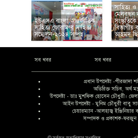
সাহিত্য ও 
মেলবন্ধন 
ইউএসএ বাংলা আন্তর্জাতিক
সংস্কৃতিকে
সাহিত্য ফোরাম’র সাহিত্য
বিভাগীয় 
সম্মেলন-২০২৪ সম্পন্ন
আহমদ ছিদ
সব খবর
সব খবর
প্রধান উপদেষ্টা -পীরজাদা শ
অতিরিক্ত সচিব, অর্থ মন্
উপদেষ্টা - ডাঃ মুশফিক হোসেন চৌধুরী। জেলা
আইন উপদেষ্টা - মুনিম চৌধুরী বাবু স
চেয়ারম্যান -আলহাজ্ব ইঞ্জিনিয়ার
সম্পাদক ও প্রকাশক-ফরজুন 