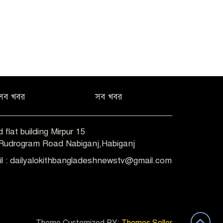
সব খবর
সব খবর
 flat building Mirpur 15
-Rudrogram Road Nabiganj,Habiganj
il : dailyalokithbangladeshnewstv@gmail.com