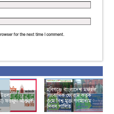
browser for the next time I comment.
হবিগঞ্জে বাংলাদেশ মফস্বল
 উতলা
সাংবাদিক ফোরাম কতৃক
তা) ফরজুন আক্তার
৩মে বিশ্ব মুক্ত গণমাধ্যম
দিবস পালিত