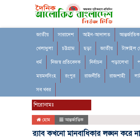
জাতীয়
সারাদেশ
আইন-আদালত
আন্তর্জাতিক
খেলাধুলা
চট্টগ্রাম
ছড়া
জাতীয়
টাঙ্গাইল 
ধর্ম
নিজস্ব প্রতিবেদক
নির্বাচন
পড়ালেখা
প
ময়মনসিংহ
রংপুর
রাজনীতি
রাজশাহী
লা
সব খবর
শিরোনামঃ
হোম
আন্তর্জাতিক
র‌্যাব কখনো মানবাধিকার লঙ্ঘন করে না