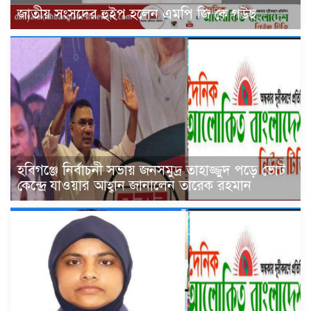
জাতীয় সংসদের হুইপ হলেন এমপি জি কে গউছ
হবিগঞ্জে নির্বাচনী সভায় জনসমুদ্র তাহাজ্জুদ পড়ে ভোট
কেন্দ্রে যাওয়ার আহ্বান জানালেন তারেক রহমান