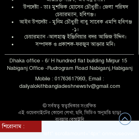
উপদেষ্টা - ডাঃ মুশফিক হোসেন চৌধুরী। জেলা পরিষদ
আব্দুল হক তালুকদার ফাউন্ডেশন মানবতার
চেয়ারম্যান, হবিগঞ্জ।
শিকড় ছুঁই ছুঁই,ফরজুন আক্তার মনি
আইন উপদেষ্টা - মুনিম চৌধুরী বাবু সাবেক এমপি হবিগঞ্জ
-১।
চেয়ারম্যান -আলহাজ্ব ইঞ্জিনিয়ার বদর আজিজ উদ্দিন।
সিলেট রেঞ্জের শ্রেষ্ঠ ওসি নির্বাচিত হলেন
সম্পাদক ও প্রকাশক-ফরজুন আক্তার মনি।
নবীগঞ্জ থানার ওসি মোনায়েম
Dhaka office - 6/ H hundred flat building Mirpur 15
Nabiganj Office -Rudrogram Road Nabiganj,Habiganj
‎নবীগঞ্জে এক সাজাপ্রাপ্ত পলাতক আসামি
গ্রেপ্তার
Mobile : 01763617993, Email :
dailyalokithbangladeshnewstv@gmail.com
নবীগঞ্জ থানা পুলিশের তাৎক্ষণিক অভিযানে
শিশু ধর্ষণের অভিযোগে অভিযুক্ত গ্রেফতার ১
© সর্বস্বত্ব স্বত্বাধিকার সংরক্ষিত
এই ওয়েবসাইটের কোনো লেখা, ছবি, ভিডিও অনুমতি ছাড়া
ব্যবহার বেআইনি
নবীগঞ্জে দুই শিক্ষিকা ছিনতাইয়ের
শিরোনাম :
Theme Customized BY:
Themes Seller
শিকার,ওসির নেতৃত্বে একদল পুলিশের
direction = "left" scrollamount="4px" onmouseover="this.
সাঁড়াশি অভিযানে গ্রেফতার ১