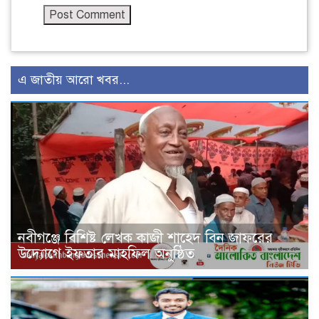
এ জাতীয় আরো খবর...
নবীগঞ্জে বিশিষ্ট লেখক কাজী শাহেদ বিন জাফরের
উদ্যোগে ইফতার মাহফিল অনুষ্ঠিত