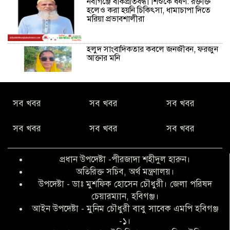
নবীগঞ্জে বাকপ্রতিবন্ধী শিশুকে ধর্ষণ: রক্তাক্ত
হলেও করা হয়নি চিকিৎসা, ধামাচাপা দিতে
মরিয়া প্রভাবশালীরা
হলুদ সাংবাদিকতার কবলে জনজীবন, ফরজুন
আক্তার মনি
নীরবে সমাজ বদলের স্বপ্ন বুনছেন সিমি
সব খবর
সব খবর
সব খবর
কিবরিয়া
সব খবর
সব খবর
সব খবর
অনিয়ম ও জালিয়াতির আশ্রয় নিয়ে মেয়েকে
বৃত্তি পরীক্ষার সুযোগ করে দিলেন প্রধান শিক্ষক
প্রধান উপদেষ্টা -পীরজাদা শহীদুল হারুন।
ফারুক মাস্টার
অতিরিক্ত সচিব, অর্থ মন্ত্রণালয়।
উপদেষ্টা - ডাঃ মুশফিক হোসেন চৌধুরী। জেলা পরিষদ
আব্দুল হক তালুকদার ফাউন্ডেশন মানবতার
চেয়ারম্যান, হবিগঞ্জ।
শিকড় ছুঁই ছুঁই,ফরজুন আক্তার মনি
আইন উপদেষ্টা - মুনিম চৌধুরী বাবু সাবেক এমপি হবিগঞ্জ
-১।