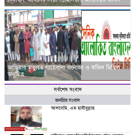
আ‌ছিয়ার মৃত‌্যু‌তে গা‌য়েব‌ানা জানাজা ও ক‌ফিন মি‌ছিল
অনু‌ষ্টিত
সর্বশেষ সংবাদ
জনপ্রিয় সংবাদ
আলসেমি, এম হাবীবুল্লাহ