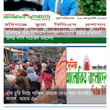
হবিগঞ্জে ভুয়া বিসিএস প্রশাসন ক্যাডার সেজে প্রতারণা,
তদন্ত দাবি সচেতন মহলের
হাঁস চুরি নিয়ে সালিশ বসাকে কেন্দ্র করে লাখাইয়ে
সংঘর্ষ, আহত ৩০