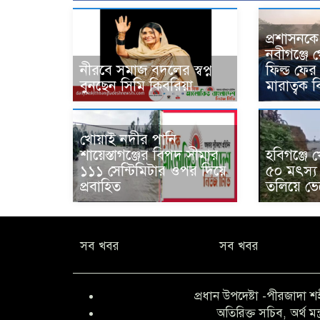
প্রশাসনকে ব
নবীগঞ্জে গ
নীরবে সমাজ বদলের স্বপ্ন
ফিল্ড ফের
বুনছেন সিমি কিবরিয়া
মারাত্বক 
খোয়াই নদীর পানি
শায়েস্তাগঞ্জের বিপদ সীমার
হবিগঞ্জে 
১১১ সেন্টিমিটার ওপর দিয়ে
৫০ মৎস্য
প্রবাহিত
তলিয়ে ভেস
সব খবর
সব খবর
প্রধান উপদেষ্টা -পীরজাদা শ
অতিরিক্ত সচিব, অর্থ মন্