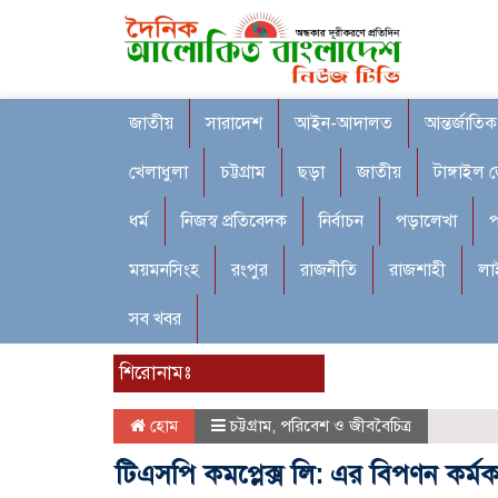
জাতীয়
সারাদেশ
আইন-আদালত
আন্তর্জাতিক
খেলাধুলা
চট্টগ্রাম
ছড়া
জাতীয়
টাঙ্গাইল 
ধর্ম
নিজস্ব প্রতিবেদক
নির্বাচন
পড়ালেখা
প
ময়মনসিংহ
রংপুর
রাজনীতি
রাজশাহী
লা
সব খবর
শিরোনামঃ
হোম
চট্টগ্রাম
,
পরিবেশ ও জীববৈচিত্র
টিএসপি কমপ্লেক্স লি: এর বিপণন কর্মকর্