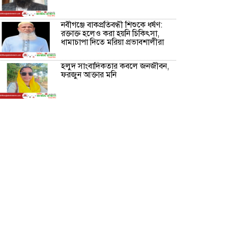
নবীগঞ্জে বাকপ্রতিবন্ধী শিশুকে ধর্ষণ:
রক্তাক্ত হলেও করা হয়নি চিকিৎসা,
ধামাচাপা দিতে মরিয়া প্রভাবশালীরা
হলুদ সাংবাদিকতার কবলে জনজীবন,
ফরজুন আক্তার মনি
নীরবে সমাজ বদলের স্বপ্ন বুনছেন সিমি
কিবরিয়া
অনিয়ম ও জালিয়াতির আশ্রয় নিয়ে
মেয়েকে বৃত্তি পরীক্ষার সুযোগ করে
দিলেন প্রধান শিক্ষক ফারুক মাস্টার
আব্দুল হক তালুকদার ফাউন্ডেশন
মানবতার শিকড় ছুঁই ছুঁই,ফরজুন
আক্তার মনি