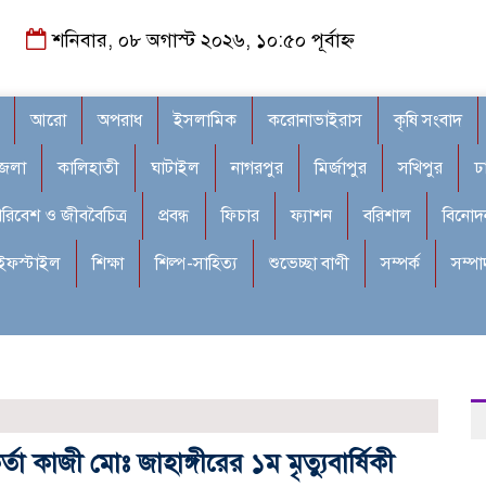
শনিবার, ০৮ অগাস্ট ২০২৬, ১০:৫০ পূর্বাহ্ন
আরো
অপরাধ
ইসলামিক
করোনাভাইরাস
কৃষি সংবাদ
জেলা
কালিহাতী
ঘাটাইল
নাগরপুর
মির্জাপুর
সখিপুর
ঢ
রিবেশ ও জীববৈচিত্র
প্রবন্ধ
ফিচার
ফ্যাশন
বরিশাল
বিনোদ
ইফস্টাইল
শিক্ষা
শিল্প-সাহিত্য
শুভেচ্ছা বাণী
সম্পর্ক
সম্প
তা কাজী মোঃ জাহাঙ্গীরের ১ম মৃত্যুবার্ষিকী