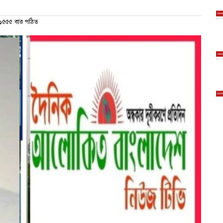
৫৫৫ বার পঠিত