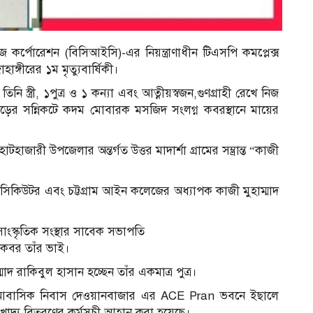
িজ কর্পোরেশন (বিসিআইসি)-এর নিয়ন্ত্রাণাধীন টিএসপি কমপ্লেক্স
ঙ্গীরের ১ম মৃত্যুবার্ষিকী।
 স্ত্রী, ১পুত্র ও ১ কন্যা এবং আত্নীয়স্বজন,গুণগ্রাহী রেখে নিজ
ড়ের সন্নিকটে কদম মোবারক মসজিদ সংলগ্ন কবরস্থানে মায়ের
হাজারী উপজেলার অন্তর্গত উত্তর মাদার্শা গ্রামের সম্ভ্রান্ত “কাজী
সিকিউটর এবং চট্টগ্রাম আইন কলেজের অধ্যাপক কাজী মুহাম্মাদ
াংস্কৃতিক সংস্থার সাবেক সভাপতি
 আকবর তাঁর ভাই।
 রাকিবুল হাসান হচ্ছেন তাঁর একমাত্র পুত্র।
তার আবাসিক নিবাস দেওয়ানবাজার এর ACE Pran ভবনে ইছালে
াদ্য বিতরণের কর্মসূচী আহ্বান করা হয়েছে।