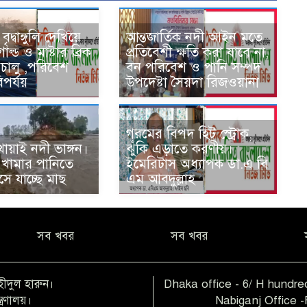
ৃদ্বাঙ্গুলি দেখিয়ে
আন্তজার্তিক নদী আইন মতে
োল্ড ও মাষ্টার ব্রিক
প্রতিবেশী ক্ষতি করা যাবে না,
 চালু ,পরিবেশ
বন পরিবেশ ও পানি সম্পদ
বিপর্যয়
উপদেষ্টা সৈয়দা রিজওয়ানা
গরমের বিপদ হিট স্ট্রোক,
খোয়াই নদী ভাঙ্গন।
ঝুঁকি এড়াতে করণীয়।
 খামার পানিতে
ইমেরিটাস অধ্যাপক ডা.এ বি
ে যাচ্ছে মাছ
এম আবদুল্লাহ
সব খবর
সব খবর
হীদুল হারুন।
Dhaka office - 6/ H hundred
ত্রণালয়।
Nabiganj Office 