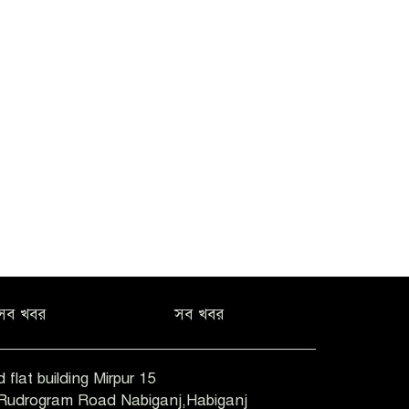
সব খবর
সব খবর
 flat building Mirpur 15
-Rudrogram Road Nabiganj,Habiganj