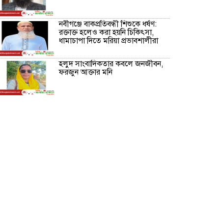
নবীগঞ্জে বাকপ্রতিবন্ধী শিশুকে ধর্ষণ:
রক্তাক্ত হলেও করা হয়নি চিকিৎসা,
ধামাচাপা দিতে মরিয়া প্রভাবশালীরা
হলুদ সাংবাদিকতার কবলে জনজীবন,
ফরজুন আক্তার মনি
নীরবে সমাজ বদলের স্বপ্ন বুনছেন সিমি
কিবরিয়া
অনিয়ম ও জালিয়াতির আশ্রয় নিয়ে
মেয়েকে বৃত্তি পরীক্ষার সুযোগ করে
দিলেন প্রধান শিক্ষক ফারুক মাস্টার
আব্দুল হক তালুকদার ফাউন্ডেশন
মানবতার শিকড় ছুঁই ছুঁই,ফরজুন
আক্তার মনি