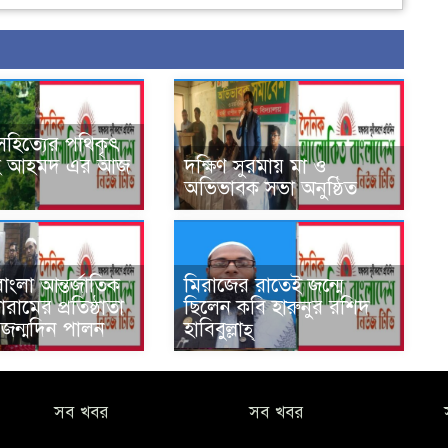
সহিত্যের পথিকৃৎ
হ আহমদ এর আজ
দক্ষিণ সুরমায় মা ও
অভিভাবক সভা অনুষ্ঠিত
ংলা আন্তর্জাতিক
মিরাজের রাতেই জন্মে
রামের প্রতিষ্ঠাতা
ছিলেন কবি হারুনুর রশিদ
 জন্মদিন পালন
হাবিবুল্লাহ্
সব খবর
সব খবর