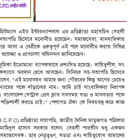
হিউম্যান এইড ইন্টারন্যাশনাল এর প্রতিষ্ঠাতা মহাসচিব সেহলী
সহ-সভাপতি হিসেবে মনোনীত হয়েছেন। সমাজসেবা, মানবাধিকার
 করে আসা এ নেত্রীকে গুরুত্বপূর্ণ এই পদে মনোনীত করায় বিভিন্ন
শুভেচ্ছা ও প্রাণঢালা অভিনন্দন জানিয়েছেন।
ভূমিকা ইতোমধ্যে ব্যাপকভাবে প্রশংসিত হয়েছে। দায়িত্বশীল, সৎ
মাজকল্যাণে অবদান রেখে আসছেন। সিনিয়র সহ-সভাপতি হিসেবে
দের বলেন, “এই মনোনয়ন আমার জন্য গৌরবের কিন্তু আগের চেয়েও
ন্যায়ের পক্ষে দাঁড়ানোর নাম। আমি চাই সাংবাদিকরা নিরাপদ
বাংলাদেশ সেন্ট্রাল প্রেস ক্লাব সবসময় সত্য ও মানবতার পক্ষে
্তিশালী করতে চাই।” পেশাগত ঐক্য কে বিষয়বস্তু করে কাজ
ব (B.C.P.C) প্রতিষ্ঠাতা সভাপতি, জাতীয় দৈনিক মাতৃজগত পত্রিকার
মাহিদুল হাসান সরকার বলেন, সেহলী পারভীন শুধু একজন
সমাজসেবক। তার নেতৃত্বগুণ, সততা এবং দায়িত্ববোধ আমাদের