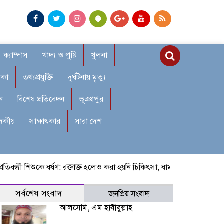
ক্যাম্পাস
খাদ্য ও পুষ্টি
খুলনা
াকা
তথ্যপ্রযুক্তি
দুর্ঘটনায় মৃত্যু
ন
বিশেষ প্রতিবেদন
ভূঞাপুর
াদকীয়
সাক্ষাৎকার
সারা দেশ
ন্ধী শিশুকে ধর্ষণ: রক্তাক্ত হলেও করা হয়নি চিকিৎসা, ধামাচাপা দিতে মরিয়া প্রভ
সর্বশেষ সংবাদ
জনপ্রিয় সংবাদ
আলসেমি, এম হাবীবুল্লাহ