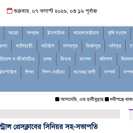
শুক্রবার, ০৭ অগাস্ট ২০২৬, ০৩:১৬ পূর্বাহ্ন
আরো
অপরাধ
ইসলামিক
করোনাভাইরাস
কৃষি সংবাদ
জেলা
কালিহাতী
ঘাটাইল
নাগরপুর
মির্জাপুর
সখিপুর
ঢ
রিবেশ ও জীববৈচিত্র
প্রবন্ধ
ফিচার
ফ্যাশন
বরিশাল
বিনোদ
ইফস্টাইল
শিক্ষা
শিল্প-সাহিত্য
শুভেচ্ছা বাণী
সম্পর্ক
সম্প
আলসেমি, এম হাবীবুল্লাহ
নবীগঞ্জে বাকপ্রতিব
ট্রাল প্রেসক্লাবের সিনিয়র সহ-সভাপতি