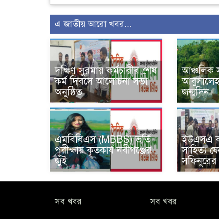
এ জাতীয় আরো খবর...
দক্ষিণ সুরমায় কর্মচারীর শেষ
আঞ্চলিক 
কর্ম দিবসে আলোচনা সভা
আবুসালে
অনুষ্ঠিত
জন্মদিন।
এমবিবিএস (MBBS) ভর্তি
ইউএসএ বা
পরীক্ষায় কৃতকার্য নবীগঞ্জের
সাহিত্য ফো
জুঁঁই
সফিনূরের
সব খবর
সব খবর