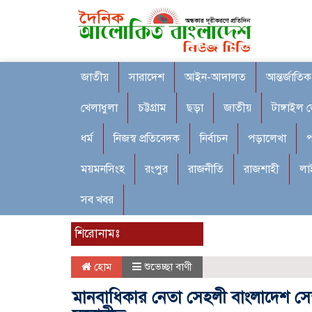
জাতীয়
সারাদেশ
আইন-আদালত
আন্তর্জাতিক
খেলাধুলা
চট্টগ্রাম
ছড়া
জাতীয়
টাঙ্গাইল 
ধর্ম
নিজস্ব প্রতিবেদক
নির্বাচন
পড়ালেখা
প
ময়মনসিংহ
রংপুর
রাজনীতি
রাজশাহী
লা
সব খবর
শিরোনামঃ
হোম
শুভেচ্ছা বাণী
মানবাধিকার নেতা সেহলী বাংলাদেশ সেন্