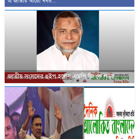
এ জাতীয় আরো খবর...
জাতীয় সংসদের হুইপ হলেন এমপি জি কে গউছ