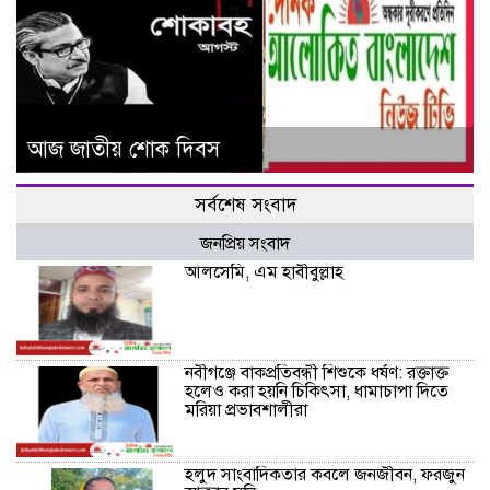
আজ জাতীয় শোক দিবস
সর্বশেষ সংবাদ
জনপ্রিয় সংবাদ
আলসেমি, এম হাবীবুল্লাহ
নবীগঞ্জে বাকপ্রতিবন্ধী শিশুকে ধর্ষণ: রক্তাক্ত
হলেও করা হয়নি চিকিৎসা, ধামাচাপা দিতে
মরিয়া প্রভাবশালীরা
হলুদ সাংবাদিকতার কবলে জনজীবন, ফরজুন