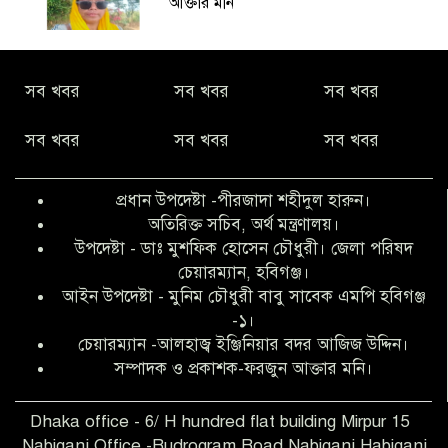
আক্তার মনি
নীরবে সমাজ বদলের স্বপ্ন বুনছেন সিমি
সব খবর
সব খবর
সব খবর
কিবরিয়া
সব খবর
সব খবর
সব খবর
অনিয়ম ও জালিয়াতির আশ্রয় নিয়ে মেয়েকে
বৃত্তি পরীক্ষার সুযোগ করে দিলেন প্রধান শিক্ষক
প্রধান উপদেষ্টা -পীরজাদা শহীদুল হারুন।
ফারুক মাস্টার
অতিরিক্ত সচিব, অর্থ মন্ত্রণালয়।
উপদেষ্টা - ডাঃ মুশফিক হোসেন চৌধুরী। জেলা পরিষদ
আব্দুল হক তালুকদার ফাউন্ডেশন মানবতার
চেয়ারম্যান, হবিগঞ্জ।
শিকড় ছুঁই ছুঁই,ফরজুন আক্তার মনি
আইন উপদেষ্টা - মুনিম চৌধুরী বাবু সাবেক এমপি হবিগঞ্জ
-১।
চেয়ারম্যান -আলহাজ্ব ইঞ্জিনিয়ার বদর আজিজ উদ্দিন।
সিলেট রেঞ্জের শ্রেষ্ঠ ওসি নির্বাচিত হলেন
সম্পাদক ও প্রকাশক-ফরজুন আক্তার মনি।
নবীগঞ্জ থানার ওসি মোনায়েম
Dhaka office - 6/ H hundred flat building Mirpur 15
Nabiganj Office -Rudrogram Road Nabiganj,Habiganj
‎নবীগঞ্জে এক সাজাপ্রাপ্ত পলাতক আসামি