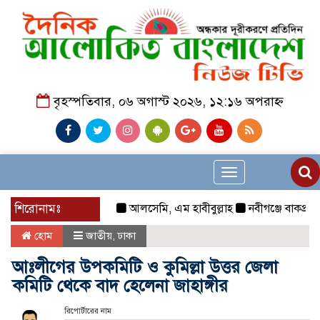
বৃহস্পতিবার, ০৬ অগাস্ট ২০২৬, ১২:১৬ অপরাহ্ন
Toggle
navigation
শিরোনামঃ
আলসেমি, এম হাবীবুল্লাহ
নবীগঞ্জে বাকপ্রতিবন্ধী
হোম
জাতীয়
,
ঢাকা
আঃলীগের উপকমিটি ও কুমিল্লা উত্তর জেলা
কমিটি থেকে বাদ হেলেনা জাহাঙ্গীর
রিপোর্টারের নাম