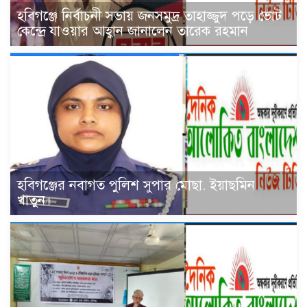
হবিগঞ্জে নির্বাচনী সভায় জনসমুদ্র তাহাজ্জুদ পড়ে ভোট
কেন্দ্রে যাওয়ার আহ্বান জানালেন তারেক রহমান
হবিগঞ্জের নবাগত পুলিশ সুপার মোছা. ইয়াছমিন
খাতুন।