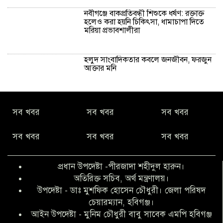
নবীগঞ্জে বাকপ্রতিবন্ধী শিশুকে ধর্ষণ: রক্তাক্ত
হলেও করা হয়নি চিকিৎসা, ধামাচাপা দিতে
মরিয়া প্রভাবশালীরা
হলুদ সাংবাদিকতার কবলে জনজীবন, ফরজুন
আক্তার মনি
নীরবে সমাজ বদলের স্বপ্ন বুনছেন সিমি
সব খবর
সব খবর
সব খবর
কিবরিয়া
সব খবর
সব খবর
সব খবর
অনিয়ম ও জালিয়াতির আশ্রয় নিয়ে মেয়েকে
বৃত্তি পরীক্ষার সুযোগ করে দিলেন প্রধান শিক্ষক
প্রধান উপদেষ্টা -পীরজাদা শহীদুল হারুন।
ফারুক মাস্টার
অতিরিক্ত সচিব, অর্থ মন্ত্রণালয়।
উপদেষ্টা - ডাঃ মুশফিক হোসেন চৌধুরী। জেলা পরিষদ
আব্দুল হক তালুকদার ফাউন্ডেশন মানবতার
চেয়ারম্যান, হবিগঞ্জ।
শিকড় ছুঁই ছুঁই,ফরজুন আক্তার মনি
আইন উপদেষ্টা - মুনিম চৌধুরী বাবু সাবেক এমপি হবিগঞ্জ