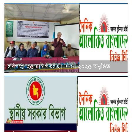
হবিগঞ্জে ২৫ মার্চ গতহত্যা দিবস ২০২৫ অনুষ্ঠিত