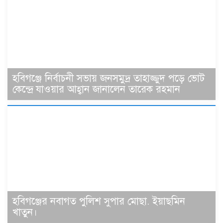
হবিগঞ্জে নির্বাচনী সভায় জনসমুদ্র তাহাজ্জুদ পড়ে ভোট
কেন্দ্রে যাওয়ার আহ্বান জানালেন তারেক রহমান
হবিগঞ্জের নবাগত পুলিশ সুপার মোছা. ইয়াছমিন
খাতুন।