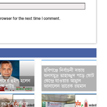
browser for the next time I comment.
হবিগঞ্জে নির্বাচনী সভায়
জনসমুদ্র তাহাজ্জুদ পড়ে ভোট
সদের হুইপ হলেন
কেন্দ্রে যাওয়ার আহ্বান
 কে গউছ
জানালেন তারেক রহমান
ৃদ্বাঙ্গুলি দেখিয়ে