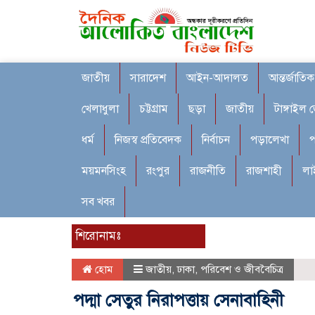
জাতীয়
সারাদেশ
আইন-আদালত
আন্তর্জাতিক
খেলাধুলা
চট্টগ্রাম
ছড়া
জাতীয়
টাঙ্গাইল 
ধর্ম
নিজস্ব প্রতিবেদক
নির্বাচন
পড়ালেখা
প
ময়মনসিংহ
রংপুর
রাজনীতি
রাজশাহী
লা
সব খবর
শিরোনামঃ
হোম
জাতীয়
,
ঢাকা
,
পরিবেশ ও জীববৈচিত্র
পদ্মা সেতুর নিরাপত্তায় সেনাবাহিনী