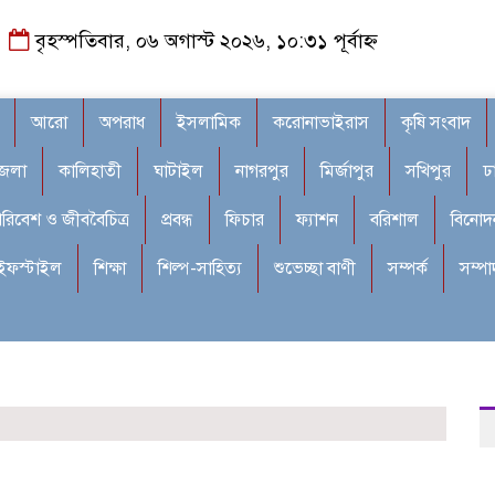
বৃহস্পতিবার, ০৬ অগাস্ট ২০২৬, ১০:৩১ পূর্বাহ্ন
আরো
অপরাধ
ইসলামিক
করোনাভাইরাস
কৃষি সংবাদ
জেলা
কালিহাতী
ঘাটাইল
নাগরপুর
মির্জাপুর
সখিপুর
ঢ
রিবেশ ও জীববৈচিত্র
প্রবন্ধ
ফিচার
ফ্যাশন
বরিশাল
বিনোদ
ইফস্টাইল
শিক্ষা
শিল্প-সাহিত্য
শুভেচ্ছা বাণী
সম্পর্ক
সম্প