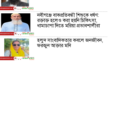
নবীগঞ্জে বাকপ্রতিবন্ধী শিশুকে ধর্ষণ:
রক্তাক্ত হলেও করা হয়নি চিকিৎসা,
ধামাচাপা দিতে মরিয়া প্রভাবশালীরা
হলুদ সাংবাদিকতার কবলে জনজীবন,
ফরজুন আক্তার মনি
নীরবে সমাজ বদলের স্বপ্ন বুনছেন সিমি
কিবরিয়া
অনিয়ম ও জালিয়াতির আশ্রয় নিয়ে
মেয়েকে বৃত্তি পরীক্ষার সুযোগ করে
দিলেন প্রধান শিক্ষক ফারুক মাস্টার
আব্দুল হক তালুকদার ফাউন্ডেশন
মানবতার শিকড় ছুঁই ছুঁই,ফরজুন
আক্তার মনি