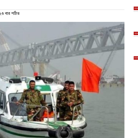
৩ বার পঠিত