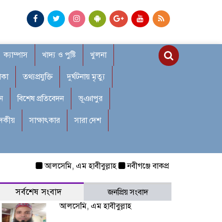
ক্যাম্পাস
খাদ্য ও পুষ্টি
খুলনা
াকা
তথ্যপ্রযুক্তি
দুর্ঘটনায় মৃত্যু
ন
বিশেষ প্রতিবেদন
ভূঞাপুর
াদকীয়
সাক্ষাৎকার
সারা দেশ
আলসেমি, এম হাবীবুল্লাহ
নবীগঞ্জে বাকপ্রতিবন্ধী শিশুকে ধর্ষণ: 
সর্বশেষ সংবাদ
জনপ্রিয় সংবাদ
আলসেমি, এম হাবীবুল্লাহ