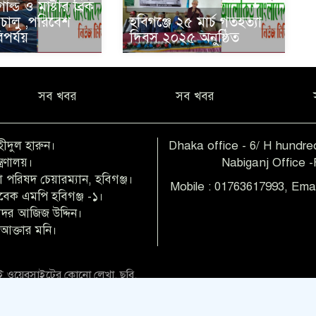
োল্ড ও মাষ্টার ব্রিক
 চালু ,পরিবেশ
হবিগঞ্জে ২৫ মার্চ গতহত্যা
বিপর্যয়
দিবস ২০২৫ অনুষ্ঠিত
সব খবর
সব খবর
হীদুল হারুন।
Dhaka office - 6/ H hundred
ত্রণালয়।
Nabiganj Office 
 পরিষদ চেয়ারম্যান, হবিগঞ্জ।
Mobile : 01763617993, Ema
াবেক এমপি হবিগঞ্জ -১।
 বদর আজিজ উদ্দিন।
আক্তার মনি।
 ওয়েবসাইটের কোনো লেখা, ছবি,
িও অনুমতি ছাড়া ব্যবহার বেআইনি
d