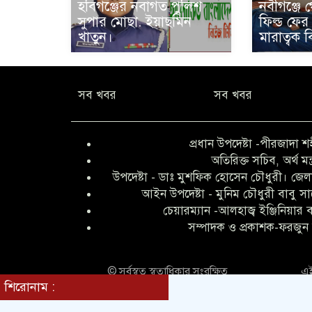
হবিগঞ্জের নবাগত পুলিশ
নবীগঞ্জে গ
সুপার মোছা. ইয়াছমিন
ফিল্ড ফের
খাতুন।
মারাত্বক 
সব খবর
সব খবর
প্রধান উপদেষ্টা -পীরজাদা শ
অতিরিক্ত সচিব, অর্থ মন্
উপদেষ্টা - ডাঃ মুশফিক হোসেন চৌধুরী। জেলা
আইন উপদেষ্টা - মুনিম চৌধুরী বাবু স
চেয়ারম্যান -আলহাজ্ব ইঞ্জিনিয়ার
সম্পাদক ও প্রকাশক-ফরজুন 
© সর্বস্বত্ব স্বত্বাধিকার সংরক্ষিত
এই
শিরোনাম :
ভিড