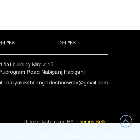
সব খবর
সব খবর
 flat building Mirpur 15
-Rudrogram Road Nabiganj,Habiganj
il : dailyalokithbangladeshnewstv@gmail.com
Theme Customized BY:
Themes Seller
irection = "left" scrollamount="4px" onmouseover="this.st