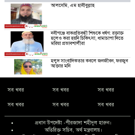
আলসেমি, এম হাবীবুল্লাহ
নবীগঞ্জে বাকপ্রতিবন্ধী শিশুকে ধর্ষণ: রক্তাক্ত
হলেও করা হয়নি চিকিৎসা, ধামাচাপা দিতে
মরিয়া প্রভাবশালীরা
হলুদ সাংবাদিকতার কবলে জনজীবন, ফরজুন
আক্তার মনি
নীরবে সমাজ বদলের স্বপ্ন বুনছেন সিমি
সব খবর
সব খবর
সব খবর
কিবরিয়া
সব খবর
সব খবর
সব খবর
অনিয়ম ও জালিয়াতির আশ্রয় নিয়ে মেয়েকে
বৃত্তি পরীক্ষার সুযোগ করে দিলেন প্রধান শিক্ষক
প্রধান উপদেষ্টা -পীরজাদা শহীদুল হারুন।
ফারুক মাস্টার
অতিরিক্ত সচিব, অর্থ মন্ত্রণালয়।