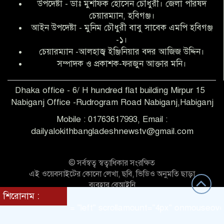
উপদেষ্টা - ডাঃ মুশফিক হোসেন চৌধুরী। জেলা পরিষদ
আব্দুল হক তালুকদার ফাউন্ডেশন মানবতার
চেয়ারম্যান, হবিগঞ্জ।
শিকড় ছুঁই ছুঁই,ফরজুন আক্তার মনি
আইন উপদেষ্টা - মুনিম চৌধুরী বাবু সাবেক এমপি হবিগঞ্জ
-১।
চেয়ারম্যান -আলহাজ্ব ইঞ্জিনিয়ার বদর আজিজ উদ্দিন।
সিলেট রেঞ্জের শ্রেষ্ঠ ওসি নির্বাচিত হলেন
সম্পাদক ও প্রকাশক-ফরজুন আক্তার মনি।
নবীগঞ্জ থানার ওসি মোনায়েম
Dhaka office - 6/ H hundred flat building Mirpur 15
Nabiganj Office -Rudrogram Road Nabiganj,Habiganj
‎নবীগঞ্জে এক সাজাপ্রাপ্ত পলাতক আসামি
গ্রেপ্তার
Mobile : 01763617993, Email :
dailyalokithbangladeshnewstv@gmail.com
নবীগঞ্জ থানা পুলিশের তাৎক্ষণিক অভিযানে
শিশু ধর্ষণের অভিযোগে অভিযুক্ত গ্রেফতার ১
© সর্বস্বত্ব স্বত্বাধিকার সংরক্ষিত
এই ওয়েবসাইটের কোনো লেখা, ছবি, ভিডিও অনুমতি ছাড়া
ব্যবহার বেআইনি
শিরোনাম :
নবীগঞ্জে দুই শিক্ষিকা ছিনতাইয়ের
Theme Customized BY:
Themes Seller
direction = "left" scrollamount="4px" onmouseover
শিকার,ওসির নেতৃত্বে একদল পুলিশের
সাঁড়াশি অভিযানে গ্রেফতার ১