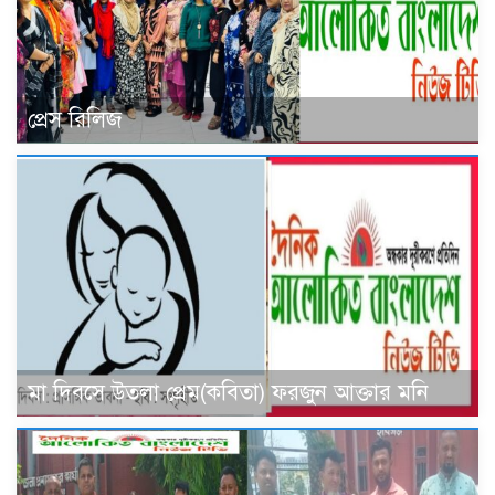
প্রেস রিলিজ
মা দিবসে উতলা প্রেম(কবিতা) ফরজুন আক্তার মনি