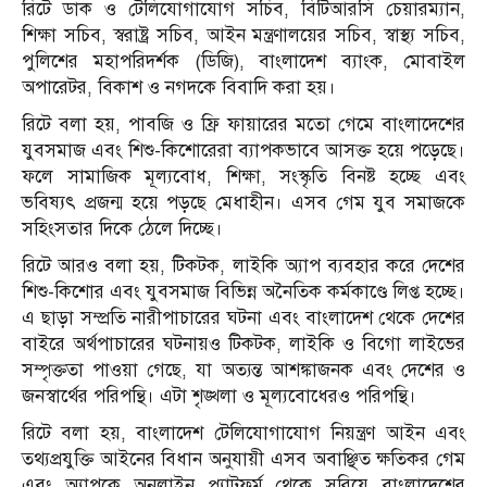
রিটে ডাক ও টেলিযোগাযোগ সচিব, বিটিআরসি চেয়ারম্যান,
শিক্ষা সচিব, স্বরাষ্ট্র সচিব, আইন মন্ত্রণালয়ের সচিব, স্বাস্থ্য সচিব,
পুলিশের মহাপরিদর্শক (ডিজি), বাংলাদেশ ব্যাংক, মোবাইল
অপারেটর, বিকাশ ও নগদকে বিবাদি করা হয়।
রিটে বলা হয়, পাবজি ও ফ্রি ফায়ারের মতো গেমে বাংলাদেশের
যুবসমাজ এবং শিশু-কিশোরেরা ব্যাপকভাবে আসক্ত হয়ে পড়েছে।
ফলে সামাজিক মূল্যবোধ, শিক্ষা, সংস্কৃতি বিনষ্ট হচ্ছে এবং
ভবিষ্যৎ প্রজন্ম হয়ে পড়ছে মেধাহীন। এসব গেম যুব সমাজকে
সহিংসতার দিকে ঠেলে দিচ্ছে।
রিটে আরও বলা হয়, টিকটক, লাইকি অ্যাপ ব্যবহার করে দেশের
শিশু-কিশোর এবং যুবসমাজ বিভিন্ন অনৈতিক কর্মকাণ্ডে লিপ্ত হচ্ছে।
এ ছাড়া সম্প্রতি নারীপাচারের ঘটনা এবং বাংলাদেশ থেকে দেশের
বাইরে অর্থপাচারের ঘটনায়ও টিকটক, লাইকি ও বিগো লাইভের
সম্পৃক্ততা পাওয়া গেছে, যা অত্যন্ত আশঙ্কাজনক এবং দেশের ও
জনস্বার্থের পরিপন্থি। এটা শৃঙ্খলা ও মূল্যবোধেরও পরিপন্থি।
রিটে বলা হয়, বাংলাদেশ টেলিযোগাযোগ নিয়ন্ত্রণ আইন এবং
তথ্যপ্রযুক্তি আইনের বিধান অনুযায়ী এসব অবাঞ্ছিত ক্ষতিকর গেম
এবং অ্যাপকে অনলাইন প্ল্যাটফর্ম থেকে সরিয়ে বাংলাদেশের