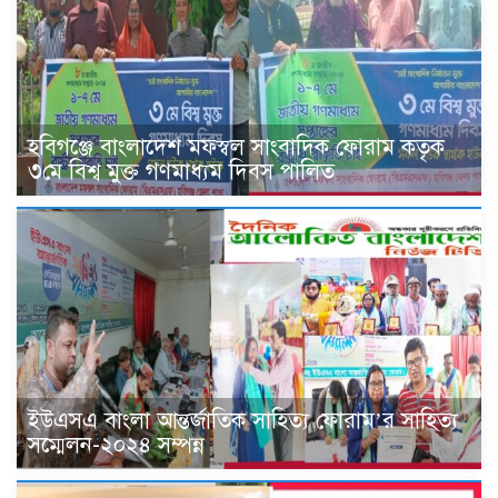
হবিগঞ্জে বাংলাদেশ মফস্বল সাংবাদিক ফোরাম কতৃক
৩মে বিশ্ব মুক্ত গণমাধ্যম দিবস পালিত
ইউএসএ বাংলা আন্তর্জাতিক সাহিত্য ফোরাম’র সাহিত্য
সম্মেলন-২০২৪ সম্পন্ন