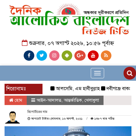
শুক্রবার, ০৭ অগাস্ট ২০২৬, ১০:৫৬ পূর্বাহ্ন
Toggle
navigation
শিরোনামঃ
আলসেমি, এম হাবীবুল্লাহ
নবীগঞ্জে বাকপ্রতিবন্ধ
হোম
আইন-আদালত
,
আন্তর্জাতিক
,
খেলাধুলা
রিপোর্টারের নাম
আপডেট টাইমঃ সোমবার, ১৬ আগস্ট, ২০২১
১৩৮৭ বার পঠিত