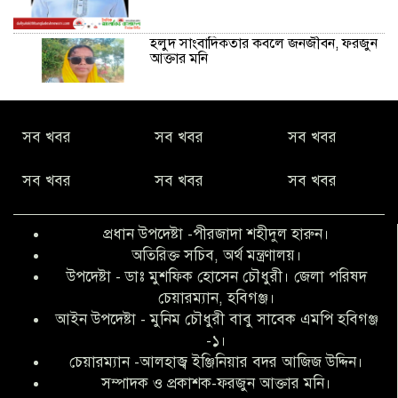
হলুদ সাংবাদিকতার কবলে জনজীবন, ফরজুন
আক্তার মনি
নীরবে সমাজ বদলের স্বপ্ন বুনছেন সিমি
সব খবর
সব খবর
সব খবর
কিবরিয়া
সব খবর
সব খবর
সব খবর
অনিয়ম ও জালিয়াতির আশ্রয় নিয়ে মেয়েকে
বৃত্তি পরীক্ষার সুযোগ করে দিলেন প্রধান শিক্ষক
প্রধান উপদেষ্টা -পীরজাদা শহীদুল হারুন।
ফারুক মাস্টার
অতিরিক্ত সচিব, অর্থ মন্ত্রণালয়।
উপদেষ্টা - ডাঃ মুশফিক হোসেন চৌধুরী। জেলা পরিষদ
আব্দুল হক তালুকদার ফাউন্ডেশন মানবতার
চেয়ারম্যান, হবিগঞ্জ।
শিকড় ছুঁই ছুঁই,ফরজুন আক্তার মনি
আইন উপদেষ্টা - মুনিম চৌধুরী বাবু সাবেক এমপি হবিগঞ্জ
-১।
চেয়ারম্যান -আলহাজ্ব ইঞ্জিনিয়ার বদর আজিজ উদ্দিন।
সিলেট রেঞ্জের শ্রেষ্ঠ ওসি নির্বাচিত হলেন
সম্পাদক ও প্রকাশক-ফরজুন আক্তার মনি।
নবীগঞ্জ থানার ওসি মোনায়েম