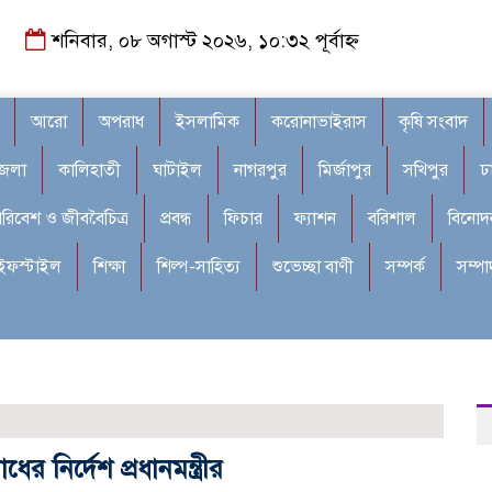
শনিবার, ০৮ অগাস্ট ২০২৬, ১০:৩২ পূর্বাহ্ন
আরো
অপরাধ
ইসলামিক
করোনাভাইরাস
কৃষি সংবাদ
জেলা
কালিহাতী
ঘাটাইল
নাগরপুর
মির্জাপুর
সখিপুর
ঢ
রিবেশ ও জীববৈচিত্র
প্রবন্ধ
ফিচার
ফ্যাশন
বরিশাল
বিনোদ
ইফস্টাইল
শিক্ষা
শিল্প-সাহিত্য
শুভেচ্ছা বাণী
সম্পর্ক
সম্প
র নির্দেশ প্রধানমন্ত্রীর