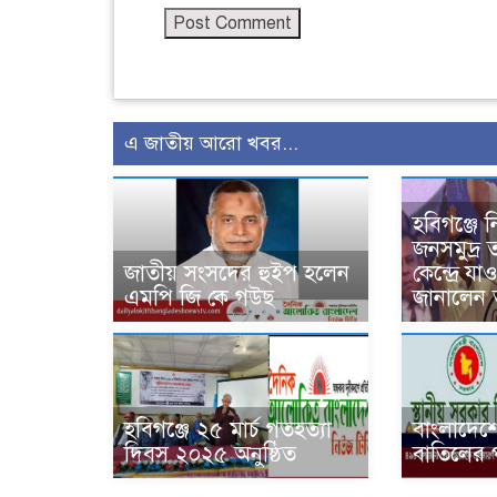
এ জাতীয় আরো খবর...
হবিগঞ্জে ন
জনসমুদ্র 
জাতীয় সংসদের হুইপ হলেন
কেন্দ্রে য
এমপি জি কে গউছ
জানালেন 
হবিগঞ্জে ২৫ মার্চ গতহত্যা
বাংলাদে
দিবস ২০২৫ অনুষ্ঠিত
বাতিলের 