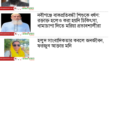
নবীগঞ্জে বাকপ্রতিবন্ধী শিশুকে ধর্ষণ:
রক্তাক্ত হলেও করা হয়নি চিকিৎসা,
ধামাচাপা দিতে মরিয়া প্রভাবশালীরা
হলুদ সাংবাদিকতার কবলে জনজীবন,
ফরজুন আক্তার মনি
নীরবে সমাজ বদলের স্বপ্ন বুনছেন সিমি
কিবরিয়া
অনিয়ম ও জালিয়াতির আশ্রয় নিয়ে
মেয়েকে বৃত্তি পরীক্ষার সুযোগ করে
দিলেন প্রধান শিক্ষক ফারুক মাস্টার
আব্দুল হক তালুকদার ফাউন্ডেশন
মানবতার শিকড় ছুঁই ছুঁই,ফরজুন
আক্তার মনি