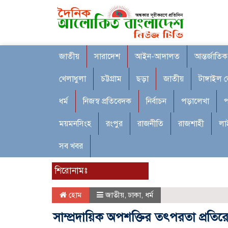
জাতীয়
সারাদেশ
আইন-আদালত
আন্তর্জাতিক
খেলাধুলা
চট্টগ্রাম
ছড়া
জাতীয়
টাঙ্গাইল 
ধর্ম
নিজস্ব প্রতিবেদক
নির্বাচন
পড়ালেখা
প
ময়মনসিংহ
রংপুর
রাজনীতি
রাজশাহী
লা
সব খবর
শিরোনামঃ
হোম
জাতীয়
,
ঢাকা
,
ধর্ম
সাম্প্রদায়িক অপশক্তির তৎপরতা প্রতিরোধে