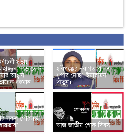
ির্বাচনী সভায়
তাহাজ্জুদ পড়ে ভোট
হবিগঞ্জের নবাগত পুলিশ
াওয়ার আহ্বান
সুপার মোছা. ইয়াছমিন
তারেক রহমান
খাতুন।
শের সকল পৌরসভা
পায়তারা
আজ জাতীয় শোক দিবস