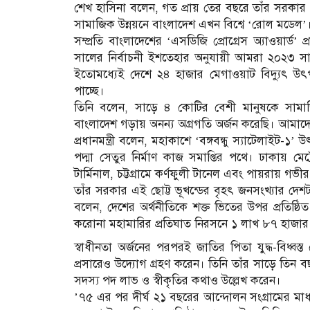
শেখ হাসিনা বলেন, গত প্রায় তের বছরে তাঁর সরকার দে
সামাজিক উন্নয়নে বাংলাদেশ এখন বিশ্বে ‘রোল মডেল’
সম্প্রতি বাংলাদেশের ‘এসডিজি প্রোগ্রেস অ্যাওয়ার্ড’
সালের নির্বাচনী ইশতেহার অনুযায়ী আমরা ২০২৩ সা
ইতোমধ্যেই দেশে ২৪ হাজার মেগাওয়াট বিদ্যুৎ উৎপ
পাচ্ছে।
তিনি বলেন, সাড়ে ৪ কোটির বেশী মানুষকে সামাজিক
বাংলাদেশ গড়ায় অনন্য অগ্রগতি অর্জন করেছি। আমাদে
প্রধানমন্ত্রী বলেন, মহাকাশে ‘বঙ্গবন্ধু স্যাটেলাইট-১
পদ্মা সেতুর নির্মাণ কাজ সমাপ্তির পথে। ঢাকায় মে
টার্মিনাল, চট্টগ্রামে কর্ণফুলী টানেল এবং পায়রায় গভী
তাঁর সরকার এই ছোট্ট ভূখন্ডের বৃহৎ জনসংখ্যার দেশট
বলেন, দেশের অর্থনীতিকে শক্ত ভিতের উপর প্রতিষ্ঠ
করোনা মহামারির প্রতিঘাত নিরসনে ১ লাখ ৮৭ হাজার 
স্বাধীনতা অর্জনের পরপরই জাতির পিতা যুদ্ধ-বিধ্বস
প্রসারেও উদ্যোগ গ্রহণ করেন। তিনি তাঁর সাড়ে তিন বছরের
সদস্য পদ লাভ ও স্বীকৃতির কথাও উল্লেখ করেন।
’৭৫ এর পর দীর্ঘ ২১ বছরের আন্দোলন সংগ্রামের মাধ্