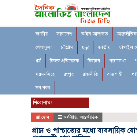
জাতীয়
সারাদেশ
আইন-আদালত
আন্তর্জাতিক
খেলাধুলা
চট্টগ্রাম
ছড়া
জাতীয়
টাঙ্গাইল 
ধর্ম
নিজস্ব প্রতিবেদক
নির্বাচন
পড়ালেখা
প
ময়মনসিংহ
রংপুর
রাজনীতি
রাজশাহী
লা
সব খবর
শিরোনামঃ
হোম
অর্থনীতি
,
আন্তর্জাতিক
প্রাচ্য ও পাশ্চাত্যের মধ্যে ব্যবসায়িক