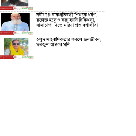
নবীগঞ্জে বাকপ্রতিবন্ধী শিশুকে ধর্ষণ:
রক্তাক্ত হলেও করা হয়নি চিকিৎসা,
ধামাচাপা দিতে মরিয়া প্রভাবশালীরা
হলুদ সাংবাদিকতার কবলে জনজীবন,
ফরজুন আক্তার মনি
নীরবে সমাজ বদলের স্বপ্ন বুনছেন সিমি
কিবরিয়া
অনিয়ম ও জালিয়াতির আশ্রয় নিয়ে
মেয়েকে বৃত্তি পরীক্ষার সুযোগ করে
দিলেন প্রধান শিক্ষক ফারুক মাস্টার
আব্দুল হক তালুকদার ফাউন্ডেশন
মানবতার শিকড় ছুঁই ছুঁই,ফরজুন
আক্তার মনি