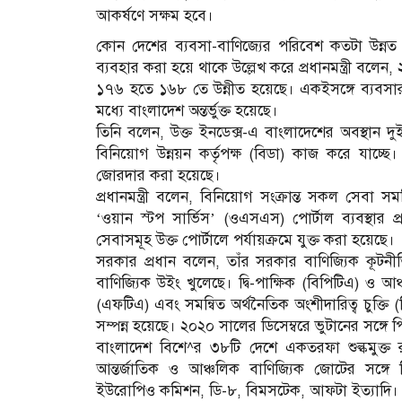
আকর্ষণে সক্ষম হবে।
কোন দেশের ব্যবসা-বাণিজ্যের পরিবেশ কতটা উন্নত 
ব্যবহার করা হয়ে থাকে উল্লেখ করে প্রধানমন্ত্রী বল
১৭৬ হতে ১৬৮ তে উন্নীত হয়েছে। একইসঙ্গে ব্যবসার বিভ
মধ্যে বাংলাদেশ অন্তর্ভুক্ত হয়েছে।
তিনি বলেন, উক্ত ইনডেক্স-এ বাংলাদেশের অবস্থান 
বিনিয়োগ উন্নয়ন কর্তৃপক্ষ (বিডা) কাজ করে যাচ্ছে।
জোরদার করা হয়েছে।
প্রধানমন্ত্রী বলেন, বিনিয়োগ সংক্রান্ত সকল সেবা স
‘ওয়ান স্টপ সার্ভিস’ (ওএসএস) পোর্টাল ব্যবস্থার প
সেবাসমূহ উক্ত পোর্টালে পর্যায়ক্রমে যুক্ত করা হয়েছে।
সরকার প্রধান বলেন, তাঁর সরকার বাণিজ্যিক কূটনীতি
বাণিজ্যিক উইং খুলেছে। দ্বি-পাক্ষিক (বিপিটিএ) ও আঞ্চ
(এফটিএ) এবং সমন্বিত অর্থনৈতিক অংশীদারিত্ব চুক্তি (স
সম্পন্ন হয়েছে। ২০২০ সালের ডিসেম্বরে ভুটানের সঙ্গে প
বাংলাদেশ বিশে^র ৩৮টি দেশে একতরফা শুল্কমুক্ত রপ
আন্তর্জাতিক ও আঞ্চলিক বাণিজ্যিক জোটের সঙ্গে
ইউরোপিও কমিশন, ডি-৮, বিমসটেক, আফটা ইত্যাদি।