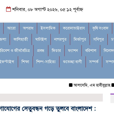
শনিবার, ০৮ অগাস্ট ২০২৬, ০৫:১২ পূর্বাহ্ন
আরো
অপরাধ
ইসলামিক
করোনাভাইরাস
কৃষি সংবাদ
জেলা
কালিহাতী
ঘাটাইল
নাগরপুর
মির্জাপুর
সখিপুর
ঢ
রিবেশ ও জীববৈচিত্র
প্রবন্ধ
ফিচার
ফ্যাশন
বরিশাল
বিনোদ
ইফস্টাইল
শিক্ষা
শিল্প-সাহিত্য
শুভেচ্ছা বাণী
সম্পর্ক
সম্প
আলসেমি, এম হাবীবুল্লাহ
নবীগঞ্জ
 যোগাযোগের সেতুবন্ধন গড়ে তুলবে বাংলাদেশ :