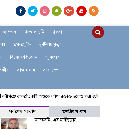
ক্যাম্পাস
খাদ্য ও পুষ্টি
খুলনা
াকা
তথ্যপ্রযুক্তি
দুর্ঘটনায় মৃত্যু
ন
বিশেষ প্রতিবেদন
ভূঞাপুর
াদকীয়
সাক্ষাৎকার
সারা দেশ
ে বাকপ্রতিবন্ধী শিশুকে ধর্ষণ: রক্তাক্ত হলেও করা হয়নি চিকিৎসা, ধামাচাপা দিতে
সর্বশেষ সংবাদ
জনপ্রিয় সংবাদ
আলসেমি, এম হাবীবুল্লাহ