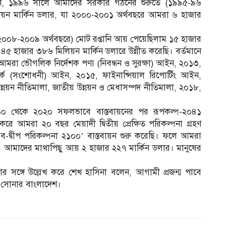
 বলেন, ১৯৯৬ সালে আমাদের সরকার গঠনের শুরুতে (১৯৯৫-৯৬
িয়ন মার্কিন ডলার, যা ২০০০-২০০১ অর্থবছরে আমরা ৬ হাজার
(২০০৮-২০০৯ অর্থবছরে) মোট রপ্তানি আয় পেয়েছিলাম ১৫ হাজার
৫ হাজার ৩৮৬ মিলিয়ন মার্কিন ডলারে উন্নীত করেছি। বর্তমানে
আমরা ভৌগলিক নির্দেশক পণ্য (নিবন্ধন ও সুরক্ষা) আইন, ২০১৩,
র্ক (সংশোধনী) আইন, ২০১৫, ফাইনান্সিয়াল রিপোর্টিং আইন,
উন্নয়ন নীতিমালা, জাতীয় উন্নয়ন ও মেধাসম্পদ নীতিমালা, ২০১৮,
 ২০১০ থেকে ২০২০ সফলভাবে বাস্তবায়নের পর রূপকল্প-২০৪১
 করে আমরা ২০ বছর মেয়াদী দ্বিতীয় প্রেক্ষিত পরিকল্পনা গ্রহণ
ব-দ্বীপ পরিকল্পনা ২১০০’ বাস্তবায়ন শুরু করেছি। ফলে আমরা
ছি। আমাদের মাথাপিছু আয় ২ হাজার ২২৭ মার্কিন ডলার। মানুষের
র সঙ্গে উল্লেখ করে শেখ হাসিনা বলেন, আগামী প্রজন্ম পাবে
দ্ধ সোনার বাংলাদেশ।