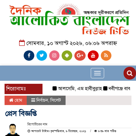
সোমবার, ১০ অগাস্ট ২০২৬, ০৬:০৬ অপরাহ্ন
Toggle
navigation
শিরোনামঃ
আলসেমি, এম হাবীবুল্লাহ
নবীগঞ্জে বাকপ্রতিবন
হোম
নির্বাচন
,
সিলেট
প্রেস বিজ্ঞপ্তি
রিপোর্টারের নাম
আপডেট টাইমঃ বৃহস্পতিবার, ৯ ডিসেম্বর, ২০২১
৮৩৯ বার পঠিত