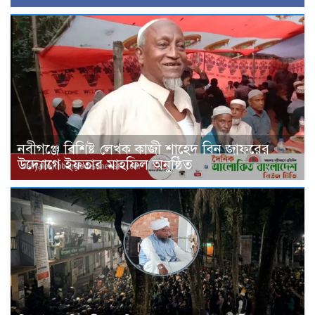
নবীগঞ্জে বিশিষ্ট লেখক কাজী শাহেদ বিন জাফরের
উদ্যোগে ইফতার মাহফিল অনুষ্ঠিত