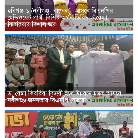
হবিগঞ্জ-১ (নবীগঞ্জ- বাহুবল) আসনে বিএনপির
হেভিওয়েট প্রার্থী বিশিষ্ট অর্থনীতিবিদ ড.রেজা
কিবরিয়ার বিশাল জয়
ড. রেজা কিবরিয়া বিজয়ী হলে উন্নয়নে চমক আসবে—
নবীগঞ্জে জনসভায় বিএনপি নেতারা