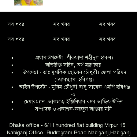
নীরবে সমাজ বদলের স্বপ্ন বুনছেন সিমি
সব খবর
সব খবর
সব খবর
কিবরিয়া
সব খবর
সব খবর
সব খবর
অনিয়ম ও জালিয়াতির আশ্রয় নিয়ে মেয়েকে
বৃত্তি পরীক্ষার সুযোগ করে দিলেন প্রধান শিক্ষক
প্রধান উপদেষ্টা -পীরজাদা শহীদুল হারুন।
ফারুক মাস্টার
অতিরিক্ত সচিব, অর্থ মন্ত্রণালয়।
উপদেষ্টা - ডাঃ মুশফিক হোসেন চৌধুরী। জেলা পরিষদ
আব্দুল হক তালুকদার ফাউন্ডেশন মানবতার
চেয়ারম্যান, হবিগঞ্জ।
শিকড় ছুঁই ছুঁই,ফরজুন আক্তার মনি
আইন উপদেষ্টা - মুনিম চৌধুরী বাবু সাবেক এমপি হবিগঞ্জ
-১।
চেয়ারম্যান -আলহাজ্ব ইঞ্জিনিয়ার বদর আজিজ উদ্দিন।
সিলেট রেঞ্জের শ্রেষ্ঠ ওসি নির্বাচিত হলেন
সম্পাদক ও প্রকাশক-ফরজুন আক্তার মনি।
নবীগঞ্জ থানার ওসি মোনায়েম
Dhaka office - 6/ H hundred flat building Mirpur 15
Nabiganj Office -Rudrogram Road Nabiganj,Habiganj
‎নবীগঞ্জে এক সাজাপ্রাপ্ত পলাতক আসামি