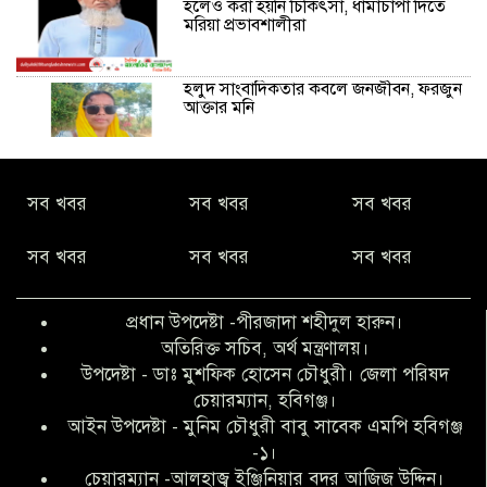
হলেও করা হয়নি চিকিৎসা, ধামাচাপা দিতে
মরিয়া প্রভাবশালীরা
হলুদ সাংবাদিকতার কবলে জনজীবন, ফরজুন
আক্তার মনি
নীরবে সমাজ বদলের স্বপ্ন বুনছেন সিমি
সব খবর
সব খবর
সব খবর
কিবরিয়া
সব খবর
সব খবর
সব খবর
অনিয়ম ও জালিয়াতির আশ্রয় নিয়ে মেয়েকে
বৃত্তি পরীক্ষার সুযোগ করে দিলেন প্রধান শিক্ষক
প্রধান উপদেষ্টা -পীরজাদা শহীদুল হারুন।
ফারুক মাস্টার
অতিরিক্ত সচিব, অর্থ মন্ত্রণালয়।
উপদেষ্টা - ডাঃ মুশফিক হোসেন চৌধুরী। জেলা পরিষদ
আব্দুল হক তালুকদার ফাউন্ডেশন মানবতার
চেয়ারম্যান, হবিগঞ্জ।
শিকড় ছুঁই ছুঁই,ফরজুন আক্তার মনি
আইন উপদেষ্টা - মুনিম চৌধুরী বাবু সাবেক এমপি হবিগঞ্জ
-১।
চেয়ারম্যান -আলহাজ্ব ইঞ্জিনিয়ার বদর আজিজ উদ্দিন।