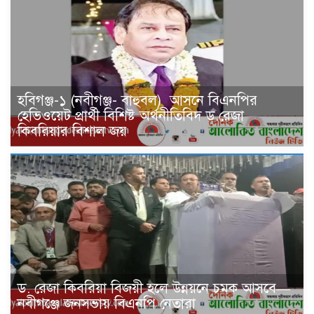
হবিগঞ্জ-১ (নবীগঞ্জ- বাহুবল) আসনে বিএনপির
হেভিওয়েট প্রার্থী বিশিষ্ট অর্থনীতিবিদ ড.রেজা
কিবরিয়ার বিশাল জয়
ড. রেজা কিবরিয়া বিজয়ী হলে উন্নয়নে চমক আসবে—
নবীগঞ্জে জনসভায় বিএনপি নেতারা