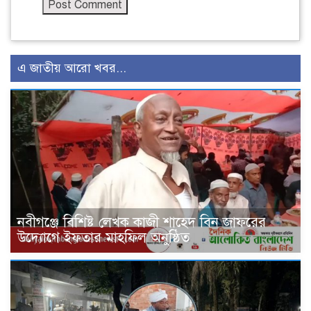
এ জাতীয় আরো খবর...
নবীগঞ্জে বিশিষ্ট লেখক কাজী শাহেদ বিন জাফরের
উদ্যোগে ইফতার মাহফিল অনুষ্ঠিত