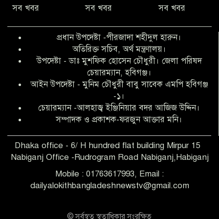
সব খবর
সব খবর
সব খবর
অনিয়ম ও জালিয়াতির আশ্রয় নিয়ে মেয়েকে
বৃত্তি পরীক্ষার সুযোগ করে দিলেন প্রধান শিক্ষক
প্রধান উপদেষ্টা -পীরজাদা শহীদুল হারুন।
ফারুক মাস্টার
অতিরিক্ত সচিব, অর্থ মন্ত্রণালয়।
উপদেষ্টা - ডাঃ মুশফিক হোসেন চৌধুরী। জেলা পরিষদ
আব্দুল হক তালুকদার ফাউন্ডেশন মানবতার
চেয়ারম্যান, হবিগঞ্জ।
শিকড় ছুঁই ছুঁই,ফরজুন আক্তার মনি
আইন উপদেষ্টা - মুনিম চৌধুরী বাবু সাবেক এমপি হবিগঞ্জ
-১।
চেয়ারম্যান -আলহাজ্ব ইঞ্জিনিয়ার বদর আজিজ উদ্দিন।
সিলেট রেঞ্জের শ্রেষ্ঠ ওসি নির্বাচিত হলেন
সম্পাদক ও প্রকাশক-ফরজুন আক্তার মনি।
নবীগঞ্জ থানার ওসি মোনায়েম
Dhaka office - 6/ H hundred flat building Mirpur 15
Nabiganj Office -Rudrogram Road Nabiganj,Habiganj
‎নবীগঞ্জে এক সাজাপ্রাপ্ত পলাতক আসামি
গ্রেপ্তার
Mobile : 01763617993, Email :
dailyalokithbangladeshnewstv@gmail.com
নবীগঞ্জ থানা পুলিশের তাৎক্ষণিক অভিযানে
শিশু ধর্ষণের অভিযোগে অভিযুক্ত গ্রেফতার ১
© সর্বস্বত্ব স্বত্বাধিকার সংরক্ষিত