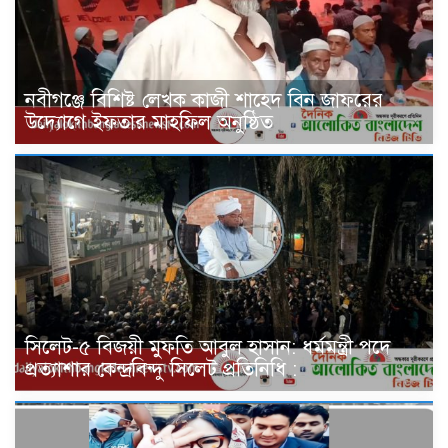
নবীগঞ্জে বিশিষ্ট লেখক কাজী শাহেদ বিন জাফরের
উদ্যোগে ইফতার মাহফিল অনুষ্ঠিত
সিলেট-৫ বিজয়ী মুফতি আবুল হাসান: ধর্মমন্ত্রী পদে
প্রত্যাশার কেন্দ্রবিন্দু সিলেট প্রতিনিধি :