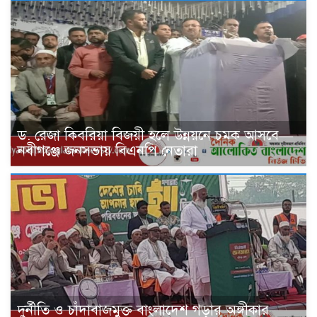
ড. রেজা কিবরিয়া বিজয়ী হলে উন্নয়নে চমক আসবে—
নবীগঞ্জে জনসভায় বিএনপি নেতারা
দুর্নীতি ও চাঁদাবাজমুক্ত বাংলাদেশ গড়ার অঙ্গীকার