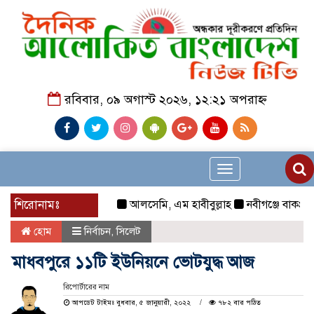
রবিবার, ০৯ অগাস্ট ২০২৬, ১২:২১ অপরাহ্ন
Toggle
navigation
শিরোনামঃ
আলসেমি, এম হাবীবুল্লাহ
নবীগঞ্জে বাকপ্রতিবন্ধ
হোম
নির্বাচন
,
সিলেট
মাধবপুরে ১১টি ইউনিয়নে ভোটযুদ্ধ আজ
রিপোর্টারের নাম
আপডেট টাইমঃ বুধবার, ৫ জানুয়ারী, ২০২২
৭৮২ বার পঠিত