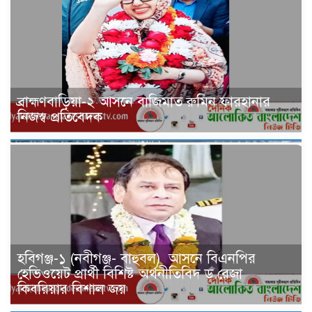
ব্রাহ্মণবাড়িয়া-২ আসনে বাজিমাত রুমিন ফারহানার
নিজস্ব প্রতিবেদক
হবিগঞ্জ-১ (নবীগঞ্জ- বাহুবল) আসনে বিএনপির
হেভিওয়েট প্রার্থী বিশিষ্ট অর্থনীতিবিদ ড.রেজা
কিবরিয়ার বিশাল জয়