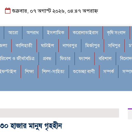
শুক্রবার, ০৭ অগাস্ট ২০২৬, ০৪:৪৭ অপরাহ্ন
আরো
অপরাধ
ইসলামিক
করোনাভাইরাস
কৃষি সংবাদ
জেলা
কালিহাতী
ঘাটাইল
নাগরপুর
মির্জাপুর
সখিপুর
ঢ
রিবেশ ও জীববৈচিত্র
প্রবন্ধ
ফিচার
ফ্যাশন
বরিশাল
বিনোদ
ইফস্টাইল
শিক্ষা
শিল্প-সাহিত্য
শুভেচ্ছা বাণী
সম্পর্ক
সম্প
 ৩০ হাজার মানুষ গৃহহীন