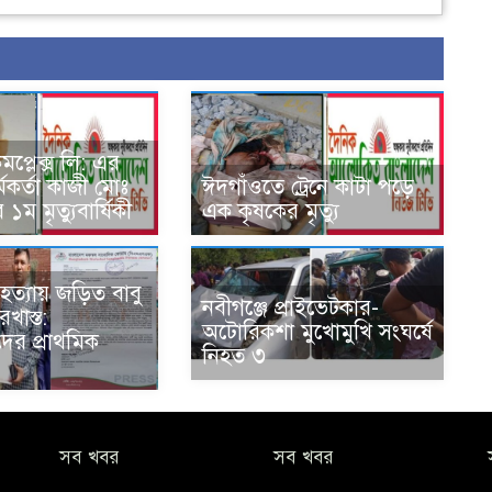
প্লেক্স লি: এর
মকর্তা কাজী মোঃ
ঈদগাঁওতে ট্রেনে কাটা পড়ে
 ১ম মৃত্যুবার্ষিকী
এক কৃষকের মৃত্যু
হত্যায় জড়িত বাবু
নবীগঞ্জে প্রাইভেটকার-
খাস্ত:
অটোরিকশা মুখোমুখি সংঘর্ষে
ের প্রাথমিক
নিহত ৩
সব খবর
সব খবর