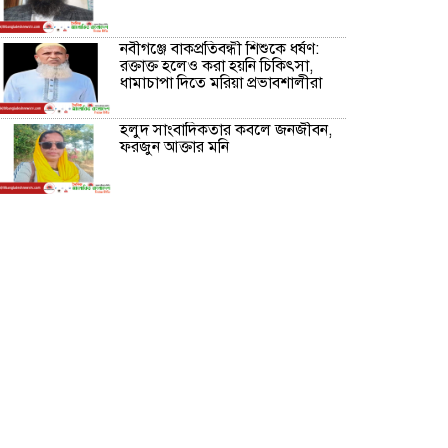
নবীগঞ্জে বাকপ্রতিবন্ধী শিশুকে ধর্ষণ:
রক্তাক্ত হলেও করা হয়নি চিকিৎসা,
ধামাচাপা দিতে মরিয়া প্রভাবশালীরা
হলুদ সাংবাদিকতার কবলে জনজীবন,
ফরজুন আক্তার মনি
নীরবে সমাজ বদলের স্বপ্ন বুনছেন সিমি
কিবরিয়া
অনিয়ম ও জালিয়াতির আশ্রয় নিয়ে
মেয়েকে বৃত্তি পরীক্ষার সুযোগ করে
দিলেন প্রধান শিক্ষক ফারুক মাস্টার
আব্দুল হক তালুকদার ফাউন্ডেশন
মানবতার শিকড় ছুঁই ছুঁই,ফরজুন
আক্তার মনি