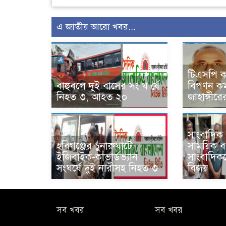
এ জাতীয় আরো খবর...
টিএসপি কম
বাহুবলে দুই বাসের সং ঘ র্ষে
বিপণন কর্
নিহত ৩, আহত ২০
জাহাঙ্গীরের
সাংবাদিক 
হবিগঞ্জের চুনারুঘাটে
সাময়িক বর
ইজিবাইক-কাভার্ডভ্যান
সাংবাদিকদ
সংঘর্ষে দুই নারীসহ নিহত ৩
বিজয়
সব খবর
সব খবর