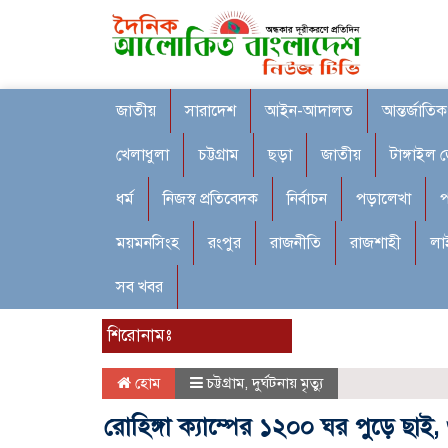
জাতীয়
সারাদেশ
আইন-আদালত
আন্তর্জাতিক
খেলাধুলা
চট্টগ্রাম
ছড়া
জাতীয়
টাঙ্গাইল 
ধর্ম
নিজস্ব প্রতিবেদক
নির্বাচন
পড়ালেখা
প
ময়মনসিংহ
রংপুর
রাজনীতি
রাজশাহী
লা
সব খবর
শিরোনামঃ
হোম
চট্টগ্রাম
,
দুর্ঘটনায় মৃত্যু
রোহিঙ্গা ক্যাম্পের ১২০০ ঘর পুড়ে ছাই,