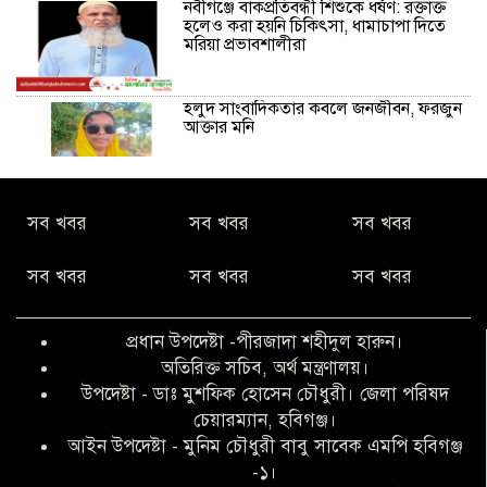
নবীগঞ্জে বাকপ্রতিবন্ধী শিশুকে ধর্ষণ: রক্তাক্ত
হলেও করা হয়নি চিকিৎসা, ধামাচাপা দিতে
মরিয়া প্রভাবশালীরা
হলুদ সাংবাদিকতার কবলে জনজীবন, ফরজুন
আক্তার মনি
নীরবে সমাজ বদলের স্বপ্ন বুনছেন সিমি
সব খবর
সব খবর
সব খবর
কিবরিয়া
সব খবর
সব খবর
সব খবর
অনিয়ম ও জালিয়াতির আশ্রয় নিয়ে মেয়েকে
বৃত্তি পরীক্ষার সুযোগ করে দিলেন প্রধান শিক্ষক
প্রধান উপদেষ্টা -পীরজাদা শহীদুল হারুন।
ফারুক মাস্টার
অতিরিক্ত সচিব, অর্থ মন্ত্রণালয়।
উপদেষ্টা - ডাঃ মুশফিক হোসেন চৌধুরী। জেলা পরিষদ
আব্দুল হক তালুকদার ফাউন্ডেশন মানবতার
চেয়ারম্যান, হবিগঞ্জ।
শিকড় ছুঁই ছুঁই,ফরজুন আক্তার মনি
আইন উপদেষ্টা - মুনিম চৌধুরী বাবু সাবেক এমপি হবিগঞ্জ
-১।