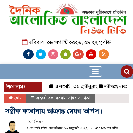
রবিবার, ০৯ অগাস্ট ২০২৬, ০৯:২২ পূর্বাহ্ন
Toggle
navigation
শিরোনামঃ
আলসেমি, এম হাবীবুল্লাহ
নবীগঞ্জে বাকপ্রতিবন্ধ
হোম
আন্তর্জাতিক
,
করোনাভাইরাস
,
ঢাকা
সস্ত্রীক করোনায় আক্রান্ত মেয়র তাপস।
রিপোর্টারের নাম
আপডেট টাইমঃ বৃহস্পতিবার, ১৩ জানুয়ারী, ২০২২
১৫৫৯ বার পঠিত