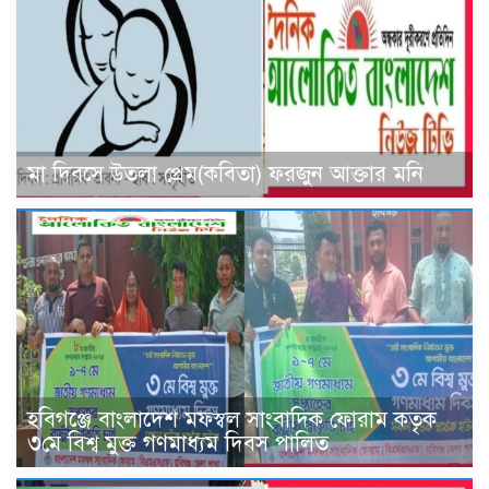
মা দিবসে উতলা প্রেম(কবিতা) ফরজুন আক্তার মনি
হবিগঞ্জে বাংলাদেশ মফস্বল সাংবাদিক ফোরাম কতৃক
৩মে বিশ্ব মুক্ত গণমাধ্যম দিবস পালিত