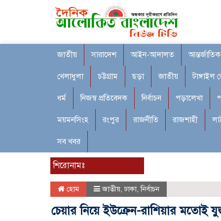
জাতীয়
সারাদেশ
আইন-আদালত
আন্তর্জাতিক
খেলাধুলা
চট্টগ্রাম
ছড়া
জাতীয়
টাঙ্গাইল 
ধর্ম
নিজস্ব প্রতিবেদক
নির্বাচন
পড়ালেখা
প
ময়মনসিংহ
রংপুর
রাজনীতি
রাজশাহী
লা
সব খবর
শিরোনামঃ
হোম
জাতীয়
,
ঢাকা
,
নির্বাচন
চেয়ার নিয়ে ইউক্রেন-রাশিয়ার মতোই যুদ