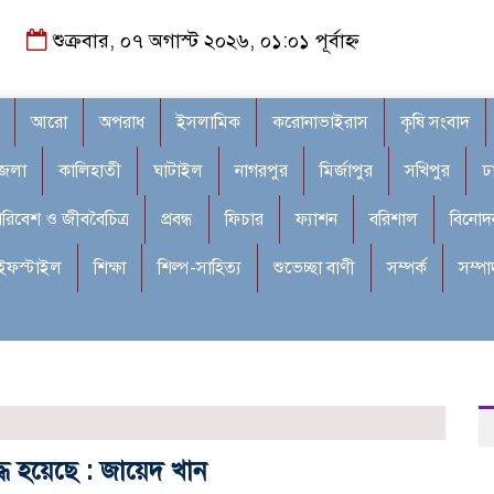
শুক্রবার, ০৭ অগাস্ট ২০২৬, ০১:০১ পূর্বাহ্ন
আরো
অপরাধ
ইসলামিক
করোনাভাইরাস
কৃষি সংবাদ
জেলা
কালিহাতী
ঘাটাইল
নাগরপুর
মির্জাপুর
সখিপুর
ঢ
রিবেশ ও জীববৈচিত্র
প্রবন্ধ
ফিচার
ফ্যাশন
বরিশাল
বিনোদ
ইফস্টাইল
শিক্ষা
শিল্প-সাহিত্য
শুভেচ্ছা বাণী
সম্পর্ক
সম্প
্ধ হয়েছে : জায়েদ খান