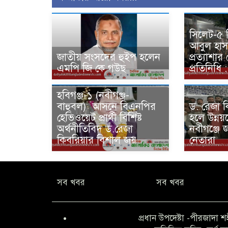
সিলেট-৫ 
আবুল হাসান
জাতীয় সংসদের হুইপ হলেন
প্রত্যাশার 
এমপি জি কে গউছ
প্রতিনিধি :
হবিগঞ্জ-১ (নবীগঞ্জ-
বাহুবল) আসনে বিএনপির
ড. রেজা 
হেভিওয়েট প্রার্থী বিশিষ্ট
হলে উন্
অর্থনীতিবিদ ড.রেজা
নবীগঞ্জে
কিবরিয়ার বিশাল জয়
নেতারা
সব খবর
সব খবর
প্রধান উপদেষ্টা -পীরজাদা শ