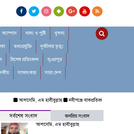
ক্যাম্পাস
খাদ্য ও পুষ্টি
খুলনা
াকা
তথ্যপ্রযুক্তি
দুর্ঘটনায় মৃত্যু
ন
বিশেষ প্রতিবেদন
ভূঞাপুর
াদকীয়
সাক্ষাৎকার
সারা দেশ
আলসেমি, এম হাবীবুল্লাহ
নবীগঞ্জে বাকপ্রতিবন্ধী শিশুকে ধর্ষণ: রক্তাক
সর্বশেষ সংবাদ
জনপ্রিয় সংবাদ
আলসেমি, এম হাবীবুল্লাহ