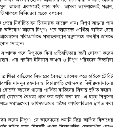
সুন, আমরা একসঙ্গেই কাজ করি। আমরা আপনাদেরই সন্তান,
টি থাকলে সিনিয়ররা ডেকে বলবেন।’
োট পেয়ে নির্বাচিত হন চিত্রনায়ক জায়েদ খান। নিপুণ আক্তার পান
ভিযোগ আনেন নিপুণ। পরে জায়েদের প্রার্থিতা বাতিল চেয়ে
েদনের পরিপ্রেক্ষিতে সমাজকল্যাণ মন্ত্রণালয়ে করণীয় জানতে
রহমান সোহান।
ম্পাদক পদে নিপুণ‌কে বিনা প্রতিদ্ব‌ন্দ্বিতায় জয়ী ঘোষণা করেন
ান সোহান। এর পরদিন ইলিয়াস কাঞ্চন ও নিপুণ পরিষদের বিজয়ীরা
 প্রার্থিতা বাতিলের সিদ্ধান্তের বৈধতা চ্যালেঞ্জ করে হাইকোর্টে রিট
চারপতি মামনুন রহমান ও বিচারপতি খোন্দকার দিলীরুজ্জামানের
ল বোর্ডের জায়েদ খানের প্রার্থিতা বাতিলের সিদ্ধান্ত স্থগিত করেন।
িজয়ী ঘোষণার বৈধতা প্রশ্নে রুল জারি করা হয়। এ ছাড়া নিপুণের
ত নিতে সমাজসেবা অধিদফতরের চিঠির কার্যকারিতাও স্থগিত করা
েদন করেন নিপুণ। সে আবেদনের শুনানি নিয়ে আপিল বিভাগের
যন্ত স্থগিত করে বিষয়টি প্রধান বিচারপতির নেতৃত্বাধীন বেঞ্চে