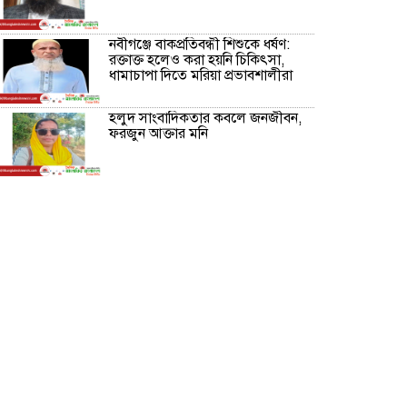
নবীগঞ্জে বাকপ্রতিবন্ধী শিশুকে ধর্ষণ:
রক্তাক্ত হলেও করা হয়নি চিকিৎসা,
ধামাচাপা দিতে মরিয়া প্রভাবশালীরা
হলুদ সাংবাদিকতার কবলে জনজীবন,
ফরজুন আক্তার মনি
নীরবে সমাজ বদলের স্বপ্ন বুনছেন সিমি
কিবরিয়া
অনিয়ম ও জালিয়াতির আশ্রয় নিয়ে
মেয়েকে বৃত্তি পরীক্ষার সুযোগ করে
দিলেন প্রধান শিক্ষক ফারুক মাস্টার
আব্দুল হক তালুকদার ফাউন্ডেশন
মানবতার শিকড় ছুঁই ছুঁই,ফরজুন
আক্তার মনি