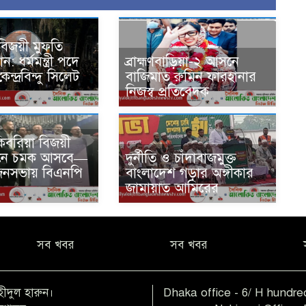
বিজয়ী মুফতি
: ধর্মমন্ত্রী পদে
ব্রাহ্মণবাড়িয়া-২ আসনে
কেন্দ্রবিন্দু সিলেট
বাজিমাত রুমিন ফারহানার
নিজস্ব প্রতিবেদক
কিবরিয়া বিজয়ী
নয়নে চমক আসবে—
দুর্নীতি ও চাঁদাবাজমুক্ত
 জনসভায় বিএনপি
বাংলাদেশ গড়ার অঙ্গীকার
জামায়াত আমিরের
সব খবর
সব খবর
হীদুল হারুন।
Dhaka office - 6/ H hundred