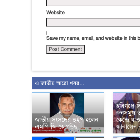
Website
Save my name, email, and website in this 
এ জাতীয় আরো খবর...
হবিগঞ্জে ন
জনসমুদ্র 
জাতীয় সংসদের হুইপ হলেন
কেন্দ্রে য
এমপি জি কে গউছ
জানালেন 