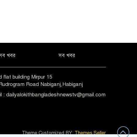
সব খবর
সব খবর
 flat building Mirpur 15
-Rudrogram Road Nabiganj,Habiganj
il : dailyalokithbangladeshnewstv@gmail.com
Theme Customized BY:
Themes Seller