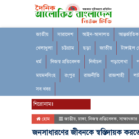
জাতীয়
সারাদেশ
আইন-আদালত
আন্তর্জাতিক
খেলাধুলা
চট্টগ্রাম
ছড়া
জাতীয়
টাঙ্গাইল 
ধর্ম
নিজস্ব প্রতিবেদক
নির্বাচন
পড়ালেখা
প
ময়মনসিংহ
রংপুর
রাজনীতি
রাজশাহী
লা
সব খবর
শিরোনামঃ
হোম
জাতীয়
,
ঢাকা
,
নিজস্ব প্রতিবেদক
,
সাক্ষাৎকার
জনসাধারণের জীবনকে স্বস্তিদায়ক করতে 