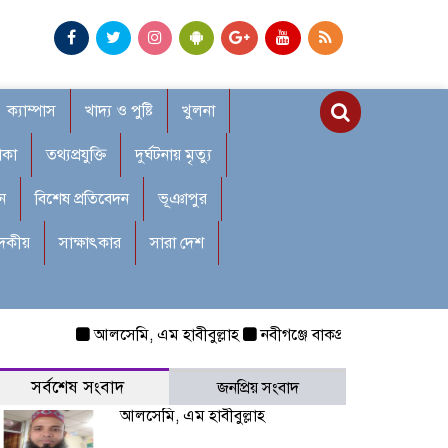
ক্যাম্পাস
খাদ্য ও পুষ্টি
খুলনা
াকা
তথ্যপ্রযুক্তি
দুর্ঘটনায় মৃত্যু
ন
বিশেষ প্রতিবেদন
ভূঞাপুর
াদকীয়
সাক্ষাৎকার
সারা দেশ
আলসেমি, এম হাবীবুল্লাহ
নবীগঞ্জে বাকপ্রতিবন্ধী শিশুকে ধর্ষণ:
সর্বশেষ সংবাদ
জনপ্রিয় সংবাদ
আলসেমি, এম হাবীবুল্লাহ