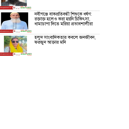
নবীগঞ্জে বাকপ্রতিবন্ধী শিশুকে ধর্ষণ:
রক্তাক্ত হলেও করা হয়নি চিকিৎসা,
ধামাচাপা দিতে মরিয়া প্রভাবশালীরা
হলুদ সাংবাদিকতার কবলে জনজীবন,
ফরজুন আক্তার মনি
নীরবে সমাজ বদলের স্বপ্ন বুনছেন সিমি
কিবরিয়া
অনিয়ম ও জালিয়াতির আশ্রয় নিয়ে
মেয়েকে বৃত্তি পরীক্ষার সুযোগ করে
দিলেন প্রধান শিক্ষক ফারুক মাস্টার
আব্দুল হক তালুকদার ফাউন্ডেশন
মানবতার শিকড় ছুঁই ছুঁই,ফরজুন
আক্তার মনি