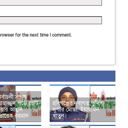
browser for the next time I comment.
ির্বাচনী সভায়
তাহাজ্জুদ পড়ে ভোট
হবিগঞ্জের নবাগত পুলিশ
াওয়ার আহ্বান
সুপার মোছা. ইয়াছমিন
তারেক রহমান
খাতুন।