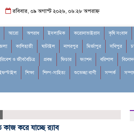
রবিবার, ০৯ অগাস্ট ২০২৬, ০৬:২৮ অপরাহ্ন
আরো
অপরাধ
ইসলামিক
করোনাভাইরাস
কৃষি সংবাদ
জেলা
কালিহাতী
ঘাটাইল
নাগরপুর
মির্জাপুর
সখিপুর
ঢ
রিবেশ ও জীববৈচিত্র
প্রবন্ধ
ফিচার
ফ্যাশন
বরিশাল
বিনোদ
ইফস্টাইল
শিক্ষা
শিল্প-সাহিত্য
শুভেচ্ছা বাণী
সম্পর্ক
সম্প
কাজ করে যাচ্ছে র‌্যাব