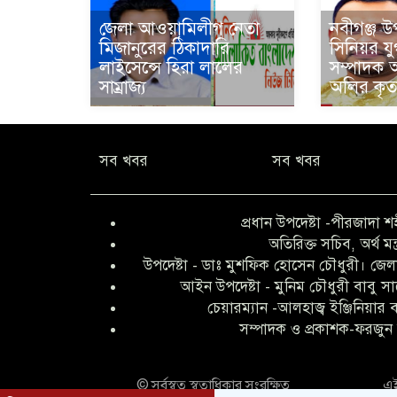
জেলা আওয়ামিলীগ নেতা
নবীগঞ্জ 
মিজানুরের ঠিকাদারি
সিনিয়র যু
লাইসেন্সে হিরা লালের
সম্পাদক 
সাম্রাজ্য
অলির কৃতজ
সব খবর
সব খবর
প্রধান উপদেষ্টা -পীরজাদা শ
অতিরিক্ত সচিব, অর্থ মন্
উপদেষ্টা - ডাঃ মুশফিক হোসেন চৌধুরী। জেলা
আইন উপদেষ্টা - মুনিম চৌধুরী বাবু স
চেয়ারম্যান -আলহাজ্ব ইঞ্জিনিয়ার
সম্পাদক ও প্রকাশক-ফরজুন 
© সর্বস্বত্ব স্বত্বাধিকার সংরক্ষিত
এই