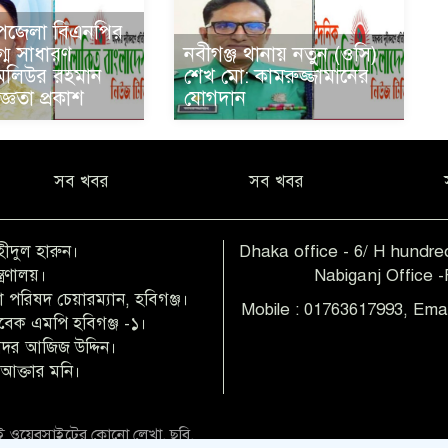
উপজেলা বিএনপির
গ্ম সাধারণ
নবীগঞ্জ থানায় নতুন (ওসি)
অলিউর রহমান
শেখ মো: কামরুজ্জামানের
্ঞতা প্রকাশ
যোগদান
সব খবর
সব খবর
হীদুল হারুন।
Dhaka office - 6/ H hundred
ত্রণালয়।
Nabiganj Office 
 পরিষদ চেয়ারম্যান, হবিগঞ্জ।
Mobile : 01763617993, Ema
াবেক এমপি হবিগঞ্জ -১।
 বদর আজিজ উদ্দিন।
আক্তার মনি।
 ওয়েবসাইটের কোনো লেখা, ছবি,