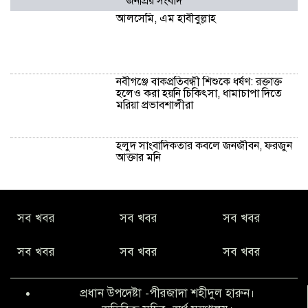
জনপ্রিয় সংবাদ
আলসেমি, এম হাবীবুল্লাহ
নবীগঞ্জে বাকপ্রতিবন্ধী শিশুকে ধর্ষণ: রক্তাক্ত
হলেও করা হয়নি চিকিৎসা, ধামাচাপা দিতে
মরিয়া প্রভাবশালীরা
হলুদ সাংবাদিকতার কবলে জনজীবন, ফরজুন
আক্তার মনি
নীরবে সমাজ বদলের স্বপ্ন বুনছেন সিমি
সব খবর
সব খবর
সব খবর
কিবরিয়া
সব খবর
সব খবর
সব খবর
অনিয়ম ও জালিয়াতির আশ্রয় নিয়ে মেয়েকে
বৃত্তি পরীক্ষার সুযোগ করে দিলেন প্রধান শিক্ষক
প্রধান উপদেষ্টা -পীরজাদা শহীদুল হারুন।
ফারুক মাস্টার