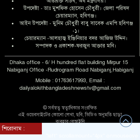
অতিরিক্ত সচিব, অর্থ মন্ত্রণালয়।
উপদেষ্টা - ডাঃ মুশফিক হোসেন চৌধুরী। জেলা পরিষদ
আব্দুল হক তালুকদার ফাউন্ডেশন মানবতার
চেয়ারম্যান, হবিগঞ্জ।
শিকড় ছুঁই ছুঁই,ফরজুন আক্তার মনি
আইন উপদেষ্টা - মুনিম চৌধুরী বাবু সাবেক এমপি হবিগঞ্জ
-১।
চেয়ারম্যান -আলহাজ্ব ইঞ্জিনিয়ার বদর আজিজ উদ্দিন।
সিলেট রেঞ্জের শ্রেষ্ঠ ওসি নির্বাচিত হলেন
সম্পাদক ও প্রকাশক-ফরজুন আক্তার মনি।
নবীগঞ্জ থানার ওসি মোনায়েম
Dhaka office - 6/ H hundred flat building Mirpur 15
Nabiganj Office -Rudrogram Road Nabiganj,Habiganj
‎নবীগঞ্জে এক সাজাপ্রাপ্ত পলাতক আসামি
গ্রেপ্তার
Mobile : 01763617993, Email :
dailyalokithbangladeshnewstv@gmail.com
নবীগঞ্জ থানা পুলিশের তাৎক্ষণিক অভিযানে
শিশু ধর্ষণের অভিযোগে অভিযুক্ত গ্রেফতার ১
© সর্বস্বত্ব স্বত্বাধিকার সংরক্ষিত
এই ওয়েবসাইটের কোনো লেখা, ছবি, ভিডিও অনুমতি ছাড়া
ব্যবহার বেআইনি
নবীগঞ্জে দুই শিক্ষিকা ছিনতাইয়ের
শিরোনাম :
Theme Customized BY:
Themes Seller
শিকার,ওসির নেতৃত্বে একদল পুলিশের
direction = "left" scrollamount="4px" onmouseover="this
সাঁড়াশি অভিযানে গ্রেফতার ১