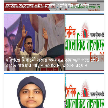
জাতীয় সংসদের হুইপ হলেন এমপি জি কে গউছ
হবিগঞ্জে নির্বাচনী সভায় জনসমুদ্র তাহাজ্জুদ পড়ে ভোট
কেন্দ্রে যাওয়ার আহ্বান জানালেন তারেক রহমান