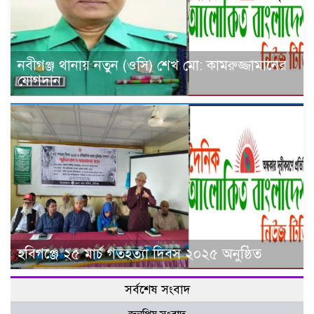
নবীগঞ্জ থানায় নতুন (ওসি) শেখ মো: কামরুজ্জামানের
যোগদান
হবিগঞ্জে ২৫ মার্চ গতহত্যা দিবস ২০২৫ অনুষ্ঠিত
সর্বশেষ সংবাদ