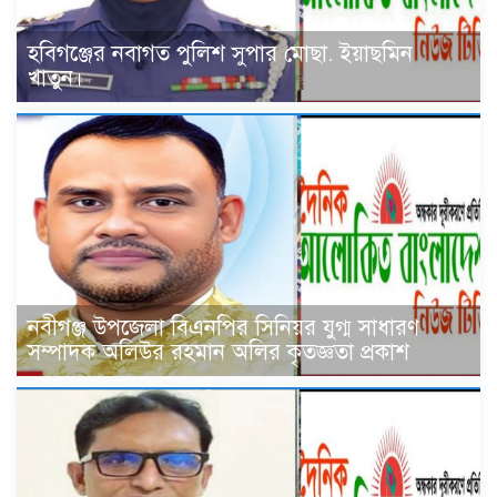
হবিগঞ্জের নবাগত পুলিশ সুপার মোছা. ইয়াছমিন
খাতুন।
নবীগঞ্জ উপজেলা বিএনপির সিনিয়র যুগ্ম সাধারণ
সম্পাদক অলিউর রহমান অলির কৃতজ্ঞতা প্রকাশ