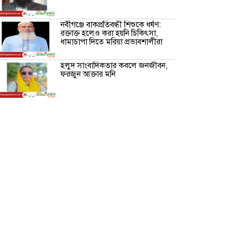
নবীগঞ্জে বাকপ্রতিবন্ধী শিশুকে ধর্ষণ:
রক্তাক্ত হলেও করা হয়নি চিকিৎসা,
ধামাচাপা দিতে মরিয়া প্রভাবশালীরা
হলুদ সাংবাদিকতার কবলে জনজীবন,
ফরজুন আক্তার মনি
নীরবে সমাজ বদলের স্বপ্ন বুনছেন সিমি
কিবরিয়া
অনিয়ম ও জালিয়াতির আশ্রয় নিয়ে
মেয়েকে বৃত্তি পরীক্ষার সুযোগ করে
দিলেন প্রধান শিক্ষক ফারুক মাস্টার
আব্দুল হক তালুকদার ফাউন্ডেশন
মানবতার শিকড় ছুঁই ছুঁই,ফরজুন
আক্তার মনি