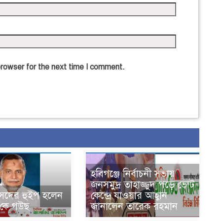
browser for the next time I comment.
হবিগঞ্জে নির্বাচনী সভায়
জনসমুদ্র তাহাজ্জুদ পড়ে ভোট
সদের হুইপ হলেন
কেন্দ্রে যাওয়ার আহ্বান
 কে গউছ
জানালেন তারেক রহমান