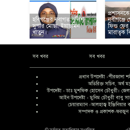
প্রশাসনকে ব
হবিগঞ্জের নবাগত পুলিশ
নবীগঞ্জে গ
সুপার মোছা. ইয়াছমিন
ফিল্ড ফের
খাতুন।
মারাত্বক 
সব খবর
সব খবর
প্রধান উপদেষ্টা -পীরজাদা শ
অতিরিক্ত সচিব, অর্থ মন্
উপদেষ্টা - ডাঃ মুশফিক হোসেন চৌধুরী। জেলা
আইন উপদেষ্টা - মুনিম চৌধুরী বাবু স
চেয়ারম্যান -আলহাজ্ব ইঞ্জিনিয়ার
সম্পাদক ও প্রকাশক-ফরজুন 