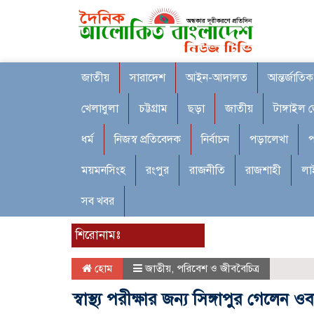
জাতীয়
সারাদেশ
আইন-আদালত
আন্তর্জাতিক
খেলাধুলা
চট্টগ্রাম
ছড়া
জাতীয়
টাঙ্গাইল 
ধর্ম
নিজস্ব প্রতিবেদক
নির্বাচন
পড়ালেখা
প
ময়মনসিংহ
রংপুর
রাজনীতি
রাজশাহী
লা
সব খবর
শিরোনামঃ
হোম
জাতীয়
,
পরিবেশ ও জীববৈচিত্র
স্বাস্থ্য পরীক্ষার জন্য সিঙ্গাপুর গেলেন