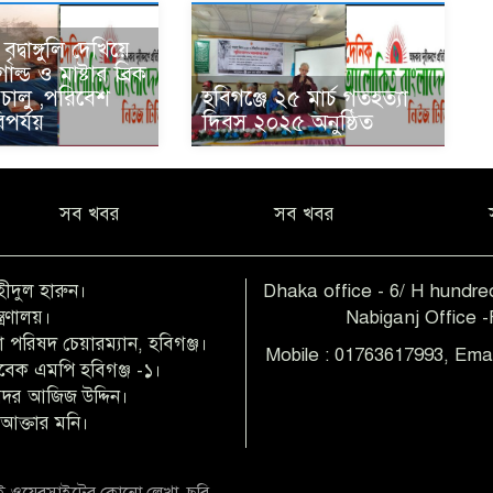
ৃদ্বাঙ্গুলি দেখিয়ে
োল্ড ও মাষ্টার ব্রিক
 চালু ,পরিবেশ
হবিগঞ্জে ২৫ মার্চ গতহত্যা
বিপর্যয়
দিবস ২০২৫ অনুষ্ঠিত
সব খবর
সব খবর
হীদুল হারুন।
Dhaka office - 6/ H hundred
ত্রণালয়।
Nabiganj Office 
 পরিষদ চেয়ারম্যান, হবিগঞ্জ।
Mobile : 01763617993, Ema
াবেক এমপি হবিগঞ্জ -১।
 বদর আজিজ উদ্দিন।
আক্তার মনি।