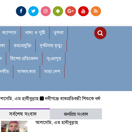
ক্যাম্পাস
খাদ্য ও পুষ্টি
খুলনা
াকা
তথ্যপ্রযুক্তি
দুর্ঘটনায় মৃত্যু
ন
বিশেষ প্রতিবেদন
ভূঞাপুর
াদকীয়
সাক্ষাৎকার
সারা দেশ
 এম হাবীবুল্লাহ
নবীগঞ্জে বাকপ্রতিবন্ধী শিশুকে ধর্ষণ: রক্তাক্ত হলেও করা 
সর্বশেষ সংবাদ
জনপ্রিয় সংবাদ
আলসেমি, এম হাবীবুল্লাহ