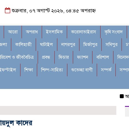
শুক্রবার, ০৭ অগাস্ট ২০২৬, ০৪:৪৫ অপরাহ্ন
আরো
অপরাধ
ইসলামিক
করোনাভাইরাস
কৃষি সংবাদ
জেলা
কালিহাতী
ঘাটাইল
নাগরপুর
মির্জাপুর
সখিপুর
ঢ
রিবেশ ও জীববৈচিত্র
প্রবন্ধ
ফিচার
ফ্যাশন
বরিশাল
বিনোদ
ইফস্টাইল
শিক্ষা
শিল্প-সাহিত্য
শুভেচ্ছা বাণী
সম্পর্ক
সম্প
আলসেমি,
 ওবায়দুল কাদের