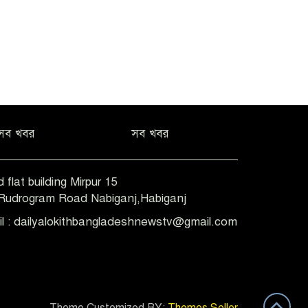
সব খবর
সব খবর
 flat building Mirpur 15
-Rudrogram Road Nabiganj,Habiganj
il : dailyalokithbangladeshnewstv@gmail.com